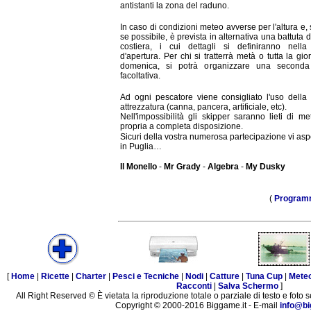
antistanti la zona del raduno.
In caso di condizioni meteo avverse per l'altura e
se possibile, è prevista in alternativa una battuta 
costiera, i cui dettagli si definiranno nella
d'apertura. Per chi si tratterrà metà o tutta la gio
domenica, si potrà organizzare una seconda
facoltativa.
Ad ogni pescatore viene consigliato l'uso della 
attrezzatura (canna, pancera, artificiale, etc).
Nell'impossibilità gli skipper saranno lieti di me
propria a completa disposizione.
Sicuri della vostra numerosa partecipazione vi as
in Puglia…
Il Monello
-
Mr Grady
-
Algebra
-
My Dusky
(
Program
[
Home
|
Ricette
|
Charter
|
Pesci e Tecniche
|
Nodi
|
Catture
|
Tuna Cup
|
Mete
Racconti
|
Salva Schermo
]
All Right Reserved © È vietata la riproduzione totale o parziale di testo e foto s
Copyright © 2000-2016 Biggame.it - E-mail
info@bi