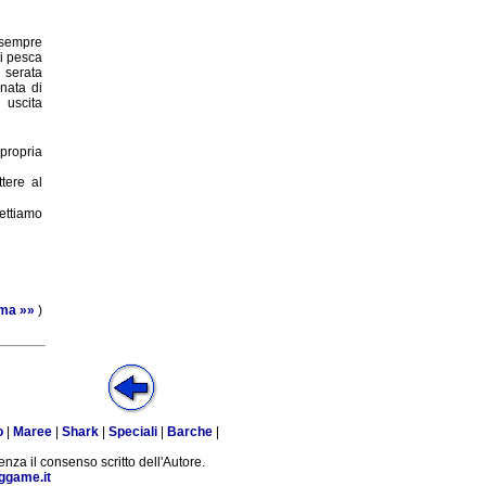
, sempre
di pesca
 serata
rnata di
 uscita
propria
ttere al
pettiamo
ma »»
)
o
|
Maree
|
Shark
|
Speciali
|
Barche
|
enza il consenso scritto dell'Autore.
ggame.it