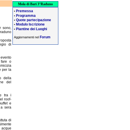
Mola di Bari 3°Raduno
Premessa
•
Programma
•
Quote partecipazione
•
Modulo Iscrizione
•
r sono,
Piantine dei Luoghi
•
 raduno
Forum
Aggiornamenti nel
proposta
egio di
 evento
 fare o
amicizia
e per la
o della
one del
e tra i
el roof-
uffet e
 a sera
ttuta di
almente
e acque