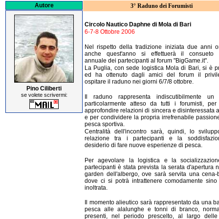
Autore
3° Raduno dei Forumisti
Circolo Nautico Daphne di Mola di Bari
6-7-8 Ottobre 2006
Nel rispetto della tradizione iniziata due anni o
anche quest'anno si effettuerà il consueto
annuale dei partecipanti al forum "BigGame.it".
La Puglia, con sede logistica Mola di Bari, si è 
ed ha ottenuto dagli amici del forum il privil
ospitare il raduno nei giorni 6/7/8 ottobre.
Pino Ciliberti
se volete scrivermi:
Il raduno rappresenta indiscutibilmente un
particolarmente atteso da tutti i forumisti, per
approfondire relazioni di sincera e disinteressata 
e per condividere la propria irrefrenabile passion
pesca sportiva.
Centralità dell'incontro sarà, quindi, lo svilupp
relazione tra i partecipanti e la soddisfazi
desiderio di fare nuove esperienze di pesca.
Per agevolare la logistica e la socializzazion
partecipanti è stata prevista la serata d'apertura n
garden dell'albergo, ove sarà servita una cena-b
dove ci si potrà intrattenere comodamente sino
inoltrata.
Il momento alieutico sarà rappresentato da una ba
pesca alle alalunghe e tonni di branco, norm
presenti, nel periodo prescelto, al largo dell