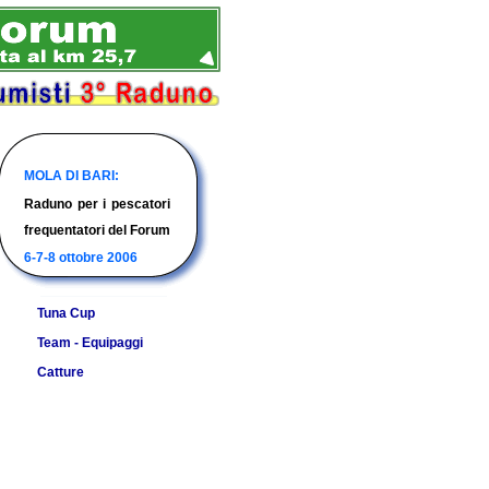
Elenco programmi e
Siti delle barche con gli
Racconti ed immagini
MOLA DI BARI:
risultati delle principali
equipaggi e i racconti
di alcune catture
Raduno per i pescatori
gare di pesca d'altura
delle loro avventure in
segnalateci per l'anno
frequentatori del Forum
per l'anno in corso.
mare
in corso.
6-7-8 ottobre 2006
Tuna Cup
Team - Equipaggi
Catture