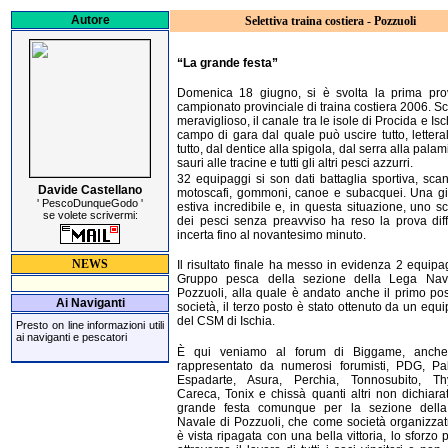
Autore
Selettiva traina costiera - Pozzuoli
“La grande festa”
Domenica 18 giugno, si è svolta la prima pro
campionato provinciale di traina costiera 2006. S
meraviglioso, il canale tra le isole di Procida e Isc
campo di gara dal quale può uscire tutto, letter
tutto, dal dentice alla spigola, dal serra alla palami
sauri alle tracine e tutti gli altri pesci azzurri.
32 equipaggi si son dati battaglia sportiva, sc
Davide Castellano
motoscafi, gommoni, canoe e subacquei. Una gi
' PescoDunqueGodo '
estiva incredibile e, in questa situazione, uno s
se volete scrivermi:
dei pesci senza preavviso ha reso la prova diff
incerta fino al novantesimo minuto.
NEWS
Il risultato finale ha messo in evidenza 2 equipa
Gruppo pesca della sezione della Lega Nav
Pozzuoli, alla quale è andato anche il primo po
Ai Naviganti
società, il terzo posto è stato ottenuto da un equ
del CSM di Ischia.
Presto on line informazioni utili
ai naviganti e pescatori
È qui veniamo al forum di Biggame, anch
rappresentato da numerosi forumisti, PDG, Pal
Espadarte, Asura, Perchia, Tonnosubito, Th
Careca, Tonix e chissà quanti altri non dichiara
grande festa comunque per la sezione dell
Navale di Pozzuoli, che come società organizzatr
è vista ripagata con una bella vittoria, lo sforzo 