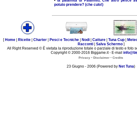
•
la palamita di Palamito, Che altro pesce a
potuto prendere? (che culo!)
[
Home
|
Ricette
|
Charter
|
Pesci e Tecniche
|
Nodi
|
Catture
|
Tuna Cup
|
Mete
Racconti
|
Salva Schermo
]
All Right Reserved © È vietata la riproduzione totale o parziale di testo e foto s
Copyright © 2000-2016 Biggame.it - E-mail
info@bi
-
-
Privacy
Disclaimer
Credits
23 Giugno - 2006 (Powered by
Net Tuna
)