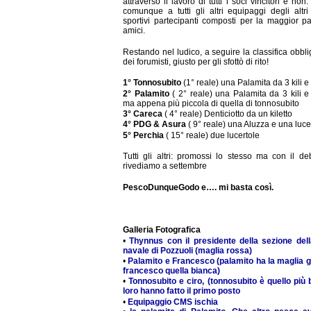
attraverso il lavoro di tutti i soci vincitori e non
comunque a tutti gli altri equipaggi degli altri 
sportivi partecipanti composti per la maggior p
amici.
Restando nel ludico, a seguire la classifica obbli
dei forumisti, giusto per gli sfottò di rito!
1° Tonnosubito
(1° reale) una Palamita da 3 kili 
2° Palamito
( 2° reale) una Palamita da 3 kili 
ma appena più piccola di quella di tonnosubito
3° Careca
( 4° reale) Denticiotto da un kiletto
4° PDG & Asura
( 9° reale) una Aluzza e una luce
5° Perchia
( 15° reale) due lucertole
Tutti gli altri: promossi lo stesso ma con il deb
rivediamo a settembre
PescoDunqueGodo e…. mi basta così.
Galleria Fotografica
•
Thynnus con il presidente della sezione dell
navale di Pozzuoli (maglia rossa)
•
Palamito e Francesco (palamito ha la maglia g
francesco quella bianca)
•
Tonnosubito e ciro, (tonnosubito è quello più
loro hanno fatto il primo posto
•
Equipaggio CMS ischia