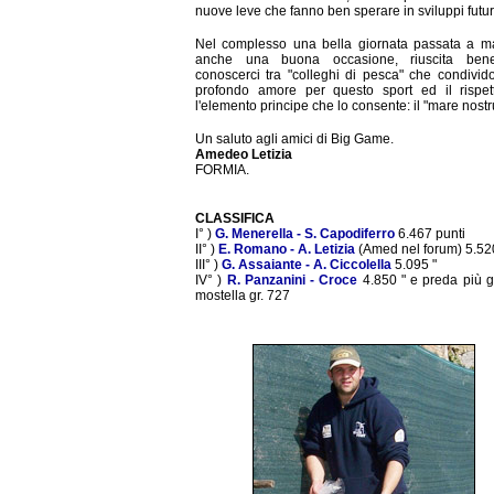
nuove leve che fanno ben sperare in sviluppi futur
Nel complesso una bella giornata passata a m
anche una buona occasione, riuscita ben
conoscerci tra "colleghi di pesca" che condivi
profondo amore per questo sport ed il rispet
l'elemento principe che lo consente: il "mare nost
Un saluto agli amici di Big Game.
Amedeo Letizia
FORMIA.
CLASSIFICA
I° )
G. Menerella - S. Capodiferro
6.467 punti
II° )
E. Romano - A. Letizia
(Amed nel forum) 5.52
III° )
G. Assaiante - A. Ciccolella
5.095 "
IV° )
R. Panzanini - Croce
4.850 " e preda più g
mostella gr. 727