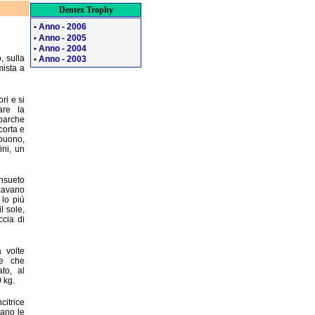
Dentex Trophy
Anno - 2006
•
Anno - 2005
•
Anno - 2004
•
, sulla
Anno - 2003
•
mista a
ri e si
are la
barche
corta e
 buono,
ini, un
onsueto
zzavano
 lo più
l sole,
ccia di
 volte
ne che
ato, al
0 kg.
citrice
iano le