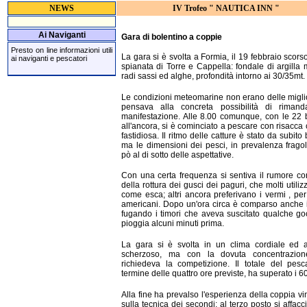
NEWS
IV Trofeo " NAUTICA INN "
Ai Naviganti
Gara di bolentino a coppie
Presto on line informazioni utili
La gara si è svolta a Formia, il 19 febbraio scorso
ai naviganti e pescatori
spianata di Torre e Cappella: fondale di argilla 
radi sassi ed alghe, profondità intorno ai 30/35mt.
Le condizioni meteomarine non erano delle miglio
pensava alla concreta possibilità di rimand
manifestazione. Alle 8.00 comunque, con le 22 
all'ancora, si è cominciato a pescare con risacca 
fastidiosa. Il ritmo delle catture è stato da subito
ma le dimensioni dei pesci, in prevalenza fragol
pò al di sotto delle aspettative.
Con una certa frequenza si sentiva il rumore c
della rottura dei gusci dei paguri, che molti utili
come esca; altri ancora preferivano i vermi , per
americani. Dopo un'ora circa è comparso anche i
fugando i timori che aveva suscitato qualche go
pioggia alcuni minuti prima.
La gara si è svolta in un clima cordiale ed a
scherzoso, ma con la dovuta concentrazio
richiedeva la competizione. Il totale del pesc
termine delle quattro ore previste, ha superato i 6
Alla fine ha prevalso l'esperienza della coppia vin
sulla tecnica dei secondi; al terzo posto si affacc