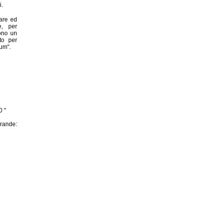
i.
are ed
e, per
dono un
to per
rum".
0 "
rande: