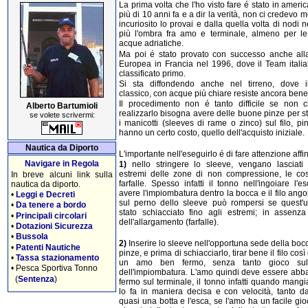
La prima volta che l'ho visto fare é stato in ameri
più di 10 anni fa e a dir la verità, non ci credevo 
incuriosito lo provai e dalla quella volta di nodi
più l'ombra fra amo e terminale, almeno per le
acque adriatiche.
Ma poi é stato provato con successo anche alla
Europea in Francia nel 1996, dove il Team italia
classificato primo.
Si sta diffondendo anche nel tirreno, dove 
classico, con acque più chiare resiste ancora bene
Il procedimento non é tanto difficile se non 
Alberto Bartumioli
realizzarlo bisogna avere delle buone pinze per s
se volete scrivermi:
i manicotti (sleeves di rame o zinco) sul filo, p
hanno un certo costo, quello dell'acquisto iniziale.
Nautica da Diporto
L'importante nell'eseguirlo é di fare attenzione affi
Navigare in Regola
1)
nello stringere lo sleeve, vengano lasciati
estremi delle zone di non compressione, le cos
In breve alcuni link sulla
farfalle. Spesso infatti il tonno nell'ingoiare l'
nautica da diporto.
avere l'impiombatura dentro la bocca e il filo ang
•
Leggi e Decreti
sul perno dello sleeve può rompersi se quest'u
•
Da tenere a bordo
stato schiacciato fino agli estremi; in assenza
•
Principali circolari
dell'allargamento (farfalle).
•
Dotazioni Sicurezza
•
Bussola
2)
Inserire lo sleeve nell'opportuna sede della boc
•
Patenti Nautiche
pinze, e prima di schiacciarlo, tirar bene il filo così
•
Tassa stazionamento
un amo ben fermo, senza tanto gioco sull'
•
Pesca Sportiva Tonno
dell'impiombatura. L'amo quindi deve essere abb
(
Sentenza
)
fermo sul terminale, il tonno infatti quando mangi
lo fa in maniera decisa e con velocità, tanto da
quasi una botta e l'esca, se l'amo ha un facile gi