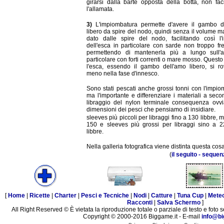
girarsi dalla barte opposta della botta, non faci
l'allamata.
3)
L'impiombatura permette d'avere il gambo d
libero da spire del nodo, quindi senza il volume 
dato dalle spire del nodo, facilitando così l'
dell'esca in particolare con sarde non troppo fr
permettendo di mantenerla più a lungo sull'
particolare con forti correnti o mare mosso. Quest
l'esca, essendo il gambo dell'amo libero, si ro
meno nella fase d'innesco.
Sono stati pescati anche grossi tonni con l'impio
ma l'importante e differenziare i materiali a sec
libraggio del nylon terminale consequenza ovvi
dimensioni dei pesci che pensiamo di insidiare.
sleeves più piccoli per libraggi fino a 130 libbre,
150 e sleeves più grossi per libraggi sino a 
libbre.
Nella galleria fotografica viene distinta questa cosa
(
il seguito - sequen
[
Home
|
Ricette
|
Charter
|
Pesci e Tecniche
|
Nodi
|
Catture
|
Tuna Cup
|
Mete
Racconti
|
Salva Schermo
]
All Right Reserved © È vietata la riproduzione totale o parziale di testo e foto s
Copyright © 2000-2016 Biggame.it - E-mail
info@bi