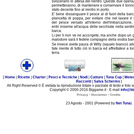
sviscerarlo in attesa del rientro. Queste due opera
permetteranno, di mantenere e conservare il tonno
stato decente fino al rientro in porto.
E' bene dissanguare il pesce al di fuori della barc
plancetta di poppa, per evitare che nel lavare il
del pesce versato all'interno dell'imbarcazione,
entri insieme all'acqua delle secchiate nella senti
barca.
Li per li non ve ne accorgete, ma anche dopo un g
malodore sarà il fedele compagno della vostra bar
Se invece avete paura di Willy (squalo bianco) al
fate niente di tutto ciò in barca ed affrettatevi a to
terra.
[
Home
|
Ricette
|
Charter
|
Pesci e Tecniche
|
Nodi
|
Catture
|
Tuna Cup
|
Mete
Racconti
|
Salva Schermo
]
All Right Reserved © È vietata la riproduzione totale o parziale di testo e foto s
Copyright © 2000-2016 Biggame.it - E-mail
info@bi
-
-
Privacy
Disclaimer
Credits
23 Agosto - 2001 (Powered by
Net Tuna
)