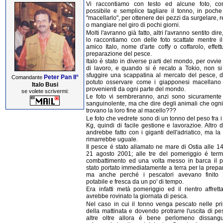
Vi raccontiamo con testo ed alcune foto, c
possibile e semplice tagliare il tonno, in poche
"macellarlo", per ottenere dei pezzi da surgelare, 
o mangiare nel giro di pochi giorni.
Molti l'avranno già fatto, altri l'avranno sentito dire
lo raccontiamo con delle foto scattate mentre il
amico Italo, nome d'arte coffy o coffarolo, effet
preparazione del pesce.
Italo è stato in diverse parti del mondo, per ovvie
di lavoro, e quando si é recato a Tokio, non si 
sfuggire una scappatina al mercato del pesce, 
Peter Pan II°
Comandante
potuto osservare come i giapponesi macellano 
Italo Busi
provenienti da ogni parte del mondo.
se volete scrivermi:
Le foto vi sembreranno, anzi sono sicuramente
sanguinolente, ma che dire degli animali che ogni
trovano la loro fine al macello???
Le foto che vedrete sono di un tonno del peso fra i
Kg, quindi di facile gestione e lavorazioe. Altro 
andrebbe fatto con i giganti dell'adriatico, ma la
rimarrebbe uguale.
Il pesce é stato allamato ne mare di Ostia alle 1
21 agosto 2001; alle tre del pomeriggio é termi
combattimento ed una volta messo in barca il 
stato portato immediatamente a terra per la prepa
ma anche perché i pescatori avevano finito 
potabile e fresca da un po' di tempo.
Era infatti metà pomeriggio ed il rientro affrett
avrebbe rovinato la giornata di pesca.
Nel caso in cui il tonno venga pescato nelle pr
della mattinata e dovendo protrarre l'uscita di p
altre oltre allora é bene perlomeno dissang