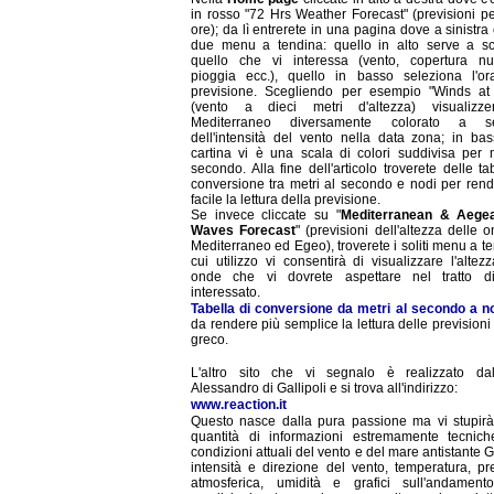
in rosso "72 Hrs Weather Forecast" (previsioni pe
ore); da lì entrerete in una pagina dove a sinistra
due menu a tendina: quello in alto serve a sc
quello che vi interessa (vento, copertura nu
pioggia ecc.), quello in basso seleziona l'or
previsione. Scegliendo per esempio "Winds a
(vento a dieci metri d'altezza) visualizze
Mediterraneo diversamente colorato a s
dell'intensità del vento nella data zona; in bas
cartina vi è una scala di colori suddivisa per m
secondo. Alla fine dell'articolo troverete delle ta
conversione tra metri al secondo e nodi per rend
facile la lettura della previsione.
Se invece cliccate su "
Mediterranean & Aege
Waves Forecast
" (previsioni dell'altezza delle 
Mediterraneo ed Egeo), troverete i soliti menu a te
cui utilizzo vi consentirà di visualizzare l'altez
onde che vi dovrete aspettare nel tratto d
interessato.
Tabella di conversione da metri al secondo a n
da rendere più semplice la lettura delle previsioni 
greco.
L'altro sito che vi segnalo è realizzato dal
Alessandro di Gallipoli e si trova all'indirizzo:
www.reaction.it
Questo nasce dalla pura passione ma vi stupirà
quantità di informazioni estremamente tecnich
condizioni attuali del vento e del mare antistante Ga
intensità e direzione del vento, temperatura, pr
atmosferica, umidità e grafici sull'andament