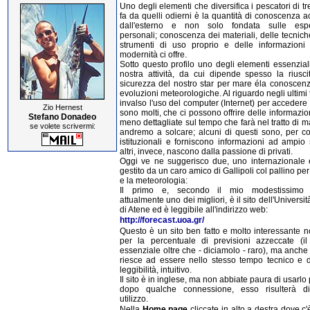
Uno degli elementi che diversifica i pescatori di tr
fa da quelli odierni è la quantità di conoscenza a
dall'esterno e non solo fondata sulle espe
personali; conoscenza dei materiali, delle tecnich
strumenti di uso proprio e delle informazioni
modernità ci offre.
Sotto questo profilo uno degli elementi essenzial
nostra attività, da cui dipende spesso la riusci
sicurezza del nostro star per mare éla conoscenz
evoluzioni meteorologiche. Al riguardo negli ultimi
invalso l'uso del computer (Internet) per accedere a
Zio Hernest
sono molti, che ci possono offrire delle informazio
Stefano Donadeo
meno dettagliate sul tempo che farà nel tratto di 
se volete scrivermi:
andremo a solcare; alcuni di questi sono, per cos
istituzionali e forniscono informazioni ad ampio 
altri, invece, nascono dalla passione di privati.
Oggi ve ne suggerisco due, uno internazionale e 
gestito da un caro amico di Gallipoli col pallino per
e la meteorologia:
Il primo e, secondo il mio modestissimo 
attualmente uno dei migliori, è il sito dell'Universi
di Atene ed è leggibile all'indirizzo web:
http://forecast.uoa.gr/
Questo è un sito ben fatto e molto interessante n
per la percentuale di previsioni azzeccate (i
essenziale oltre che - diciamolo - raro), ma anch
riesce ad essere nello stesso tempo tecnico e di
leggibilità, intuitivo.
Il sito è in inglese, ma non abbiate paura di usarlo
dopo qualche connessione, esso risulterà di
utilizzo.
Nella
Home page
cliccate in alto a destra dove c'è