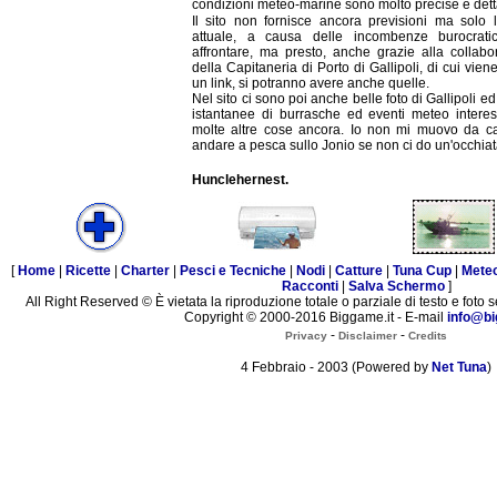
condizioni meteo-marine sono molto precise e dett
Il sito non fornisce ancora previsioni ma solo l
attuale, a causa delle incombenze burocrat
affrontare, ma presto, anche grazie alla collabo
della Capitaneria di Porto di Gallipoli, di cui viene
un link, si potranno avere anche quelle.
Nel sito ci sono poi anche belle foto di Gallipoli e
istantanee di burrasche ed eventi meteo interes
molte altre cose ancora. Io non mi muovo da c
andare a pesca sullo Jonio se non ci do un'occhiat
Hunclehernest.
[
Home
|
Ricette
|
Charter
|
Pesci e Tecniche
|
Nodi
|
Catture
|
Tuna Cup
|
Mete
Racconti
|
Salva Schermo
]
All Right Reserved © È vietata la riproduzione totale o parziale di testo e foto s
Copyright © 2000-2016 Biggame.it - E-mail
info@bi
-
-
Privacy
Disclaimer
Credits
4 Febbraio - 2003 (Powered by
Net Tuna
)