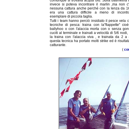
comunque si trovava acqua blu. Sulla batimetria 
invece si poteva incontrare il marlin ,ma non c'
nessuna cattura anche perché con la lenza da 16
era una cattura difficile a meno di incont
esemplare di piccola taglia.
Tutti i team hanno perciò insidiato il pesce vela
tecniche di pesca: traina con la"flappette" cioè
ballyhoo o con l'alaccia morta con o senza gonn
cuciti al terminale e trainati a velocità di 5/6 nodi
la traina con l'alaccia viva , e trainata da 2 a 
questa tecnica ha portato molti strike ed è risultat
catturante.
(
co