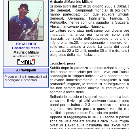
Articolo di Maurizio Miliani
Si sono svolti dal 22 al 28 giugno 2003 a Dakar, 
del Senegal, i campionati mondiali di big ga
hanno partecipato con due squadre ufficiali 
Senegal, Germania, Inghilterra, Francia, S
Portogallo, mentre con una squadra la Svizzer
Africa, mancavano Egitto, Namibia.
Le catture sono state moltissime con diversi pes
imbarcati, ma ancor più numerosi sono stati
rilasciati, per scelta dell'equipaggio o perché 
inferiore ai kg.20, impressionante il numero di 
EXCALIBUR
sulle esche andate a vuoto. La taglia dei pesci
Charter di Pesca
variava da 22 a 32 chili, mentre 35 chili è risultato 
Maurizio Miliani
più grosso della manifestazione.
se volete scrivermi:
Tecniche di pesca
Subito dopo la partenza le imbarcazioni si dirige
Ai Naviganti
delle poste conosciute per fare il vivo, con l'ausil
scandaglio lo skipper individuava il banco dei pe
Presto on line informazioni utili
calavano immediatamente le mitragliette o sabi
ai naviganti e pescatori
profondità migliore, le catture si susseguivano a
ma non sempre erano alaccie, si catturavano sug
sgombri e lecce stella.
Soltanto le alaccie e i sugarelli erano tenuti a bor
vasca per il vivo, gli altri venivano rilasciati pe
buoni per la traina a 2-3 nodi e devo dire che a
sugarello resisteva poco a questa velocità e
sostituito spesso, mentre l'alaccia era perfetta!
Appena si raggiungeva le 30 - 40 esche si partiva
zona dei vela che era situata a circa 15-20 migli
ovest di Dakar, sulla batimetria dei 35-50 metr