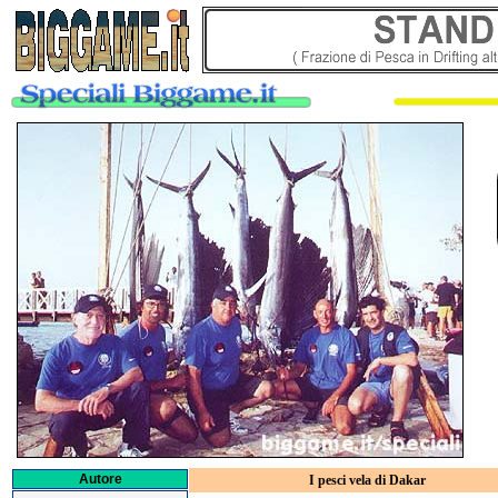
Autore
I pesci vela di Dakar