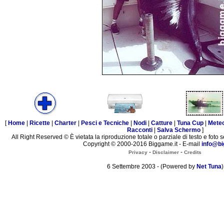
[
Home
|
Ricette
|
Charter
|
Pesci e Tecniche
|
Nodi
|
Catture
|
Tuna Cup
|
Mete
Racconti
|
Salva Schermo
]
All Right Reserved © È vietata la riproduzione totale o parziale di testo e foto s
Copyright © 2000-2016 Biggame.it - E-mail
info@bi
-
-
Privacy
Disclaimer
Credits
6 Settembre 2003 - (Powered by
Net Tuna
)