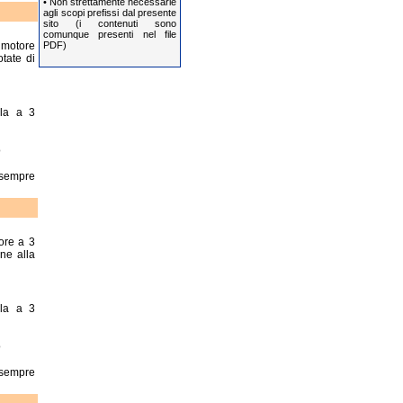
• Non strettamente necessarie
agli scopi prefissi dal presente
sito (i contenuti sono
comunque presenti nel file
PDF)
 motore
tate di
ila a 3
o
 sempre
ore a 3
one alla
ila a 3
o
 sempre