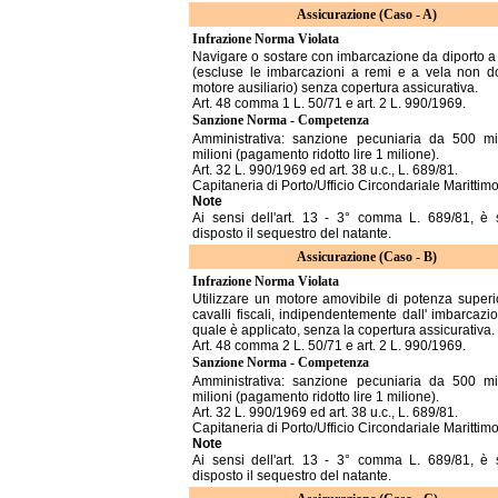
Assicurazione (Caso - A)
Infrazione Norma Violata
Navigare o sostare con imbarcazione da diporto a
(escluse le imbarcazioni a remi e a vela non do
motore ausiliario) senza copertura assicurativa.
Art. 48 comma 1 L. 50/71 e art. 2 L. 990/1969.
Sanzione Norma - Competenza
Amministrativa: sanzione pecuniaria da 500 m
milioni (pagamento ridotto lire 1 milione).
Art. 32 L. 990/1969 ed art. 38 u.c., L. 689/81.
Capitaneria di Porto/Ufficio Circondariale Marittim
Note
Ai sensi dell'art. 13 - 3° comma L. 689/81, è
disposto il sequestro del natante.
Assicurazione (Caso - B)
Infrazione Norma Violata
Utilizzare un motore amovibile di potenza superi
cavalli fiscali, indipendentemente dall' imbarcazi
quale è applicato, senza la copertura assicurativa.
Art. 48 comma 2 L. 50/71 e art. 2 L. 990/1969.
Sanzione Norma - Competenza
Amministrativa: sanzione pecuniaria da 500 m
milioni (pagamento ridotto lire 1 milione).
Art. 32 L. 990/1969 ed art. 38 u.c., L. 689/81.
Capitaneria di Porto/Ufficio Circondariale Marittim
Note
Ai sensi dell'art. 13 - 3° comma L. 689/81, è
disposto il sequestro del natante.