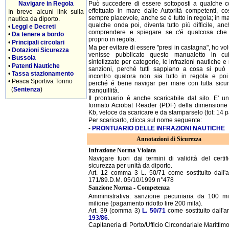
Navigare in Regola
Può succedere di essere sottoposti a qualche co
effettuato in mare dalle Autorità competenti, c
In breve alcuni link sulla
sempre piacevole, anche se é tutto in regola; in m
nautica da diporto.
qualche onda poi, diventa tutto più difficile, anc
•
Leggi e Decreti
comprendere e spiegare se c'é qualcosa che
•
Da tenere a bordo
proprio in regola.
•
Principali circolari
Ma per evitare di essere "presi in castagna", ho vo
•
Dotazioni Sicurezza
venisse pubblicato questo manualetto in cu
•
Bussola
sintetizzate per categorie, le infrazioni nautiche e 
•
Patenti Nautiche
sanzioni, perché tutti sappiano a cosa si può
•
Tassa stazionamento
incontro qualora non sia tutto in regola e po
•
Pesca Sportiva Tonno
perché é bene navigar per mare con tutta sicu
(
Sentenza
)
tranquillità.
Il prontuario é anche scaricabile dal sito. E' un
formato Acrobat Reader (PDF) della dimensione
Kb, veloce da scaricare e da stamparselo (tot: 14 
Per scaricarlo, clicca sul nome seguente:
-
PRONTUARIO DELLE INFRAZIONI NAUTICHE
Annotazioni di Sicurezza
Infrazione Norma Violata
Navigare fuori dai termini di validità del certif
sicurezza per unità da diporto.
Art. 12 comma 3 L. 50/71 come sostituito dall'ar
171/89.D.M. 05/10/1999 n°478
Sanzione Norma - Competenza
Amministrativa: sanzione pecuniaria da 100 m
milione (pagamento ridotto lire 200 mila).
Art. 39 (comma 3)
L. 50/71
come sostituito dall'ar
193/86
.
Capitaneria di Porto/Ufficio Circondariale Marittim