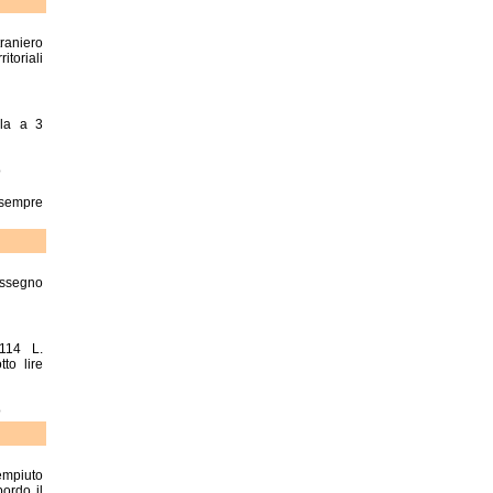
traniero
toriali
ila a 3
o
 sempre
ssegno
 114 L.
to lire
o
empiuto
ordo il