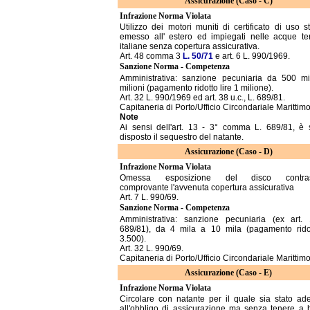
Assicurazione (Caso - C)
Infrazione Norma Violata
Utilizzo dei motori muniti di certificato di uso s
emesso all' estero ed impiegati nelle acque terri
italiane senza copertura assicurativa.
Art. 48 comma 3
L. 50/71
e art. 6 L. 990/1969.
Sanzione Norma - Competenza
Amministrativa: sanzione pecuniaria da 500 m
milioni (pagamento ridotto lire 1 milione).
Art. 32 L. 990/1969 ed art. 38 u.c., L. 689/81.
Capitaneria di Porto/Ufficio Circondariale Marittim
Note
Ai sensi dell'art. 13 - 3° comma L. 689/81, è
disposto il sequestro del natante.
Assicurazione (Caso - D)
Infrazione Norma Violata
Omessa esposizione del disco contra
comprovante l'avvenuta copertura assicurativa
Art. 7 L. 990/69.
Sanzione Norma - Competenza
Amministrativa: sanzione pecuniaria (ex art.
689/81), da 4 mila a 10 mila (pagamento ridot
3.500).
Art. 32 L. 990/69.
Capitaneria di Porto/Ufficio Circondariale Marittim
Assicurazione (Caso - E)
Infrazione Norma Violata
Circolare con natante per il quale sia stato ad
all'obbligo di assicurazione ma senza tenere a b