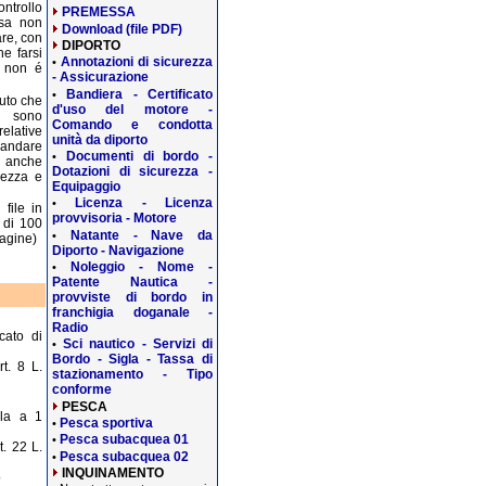
ntrollo
PREMESSA
osa non
Download (file PDF)
are, con
DIPORTO
he farsi
Annotazioni di sicurezza
•
 non é
- Assicurazione
Bandiera - Certificato
•
luto che
d'uso del motore -
i sono
Comando e condotta
relative
unità da diporto
 andare
Documenti di bordo -
•
i anche
Dotazioni di sicurezza -
rezza e
Equipaggio
Licenza - Licenza
•
 file in
provvisoria - Motore
 di 100
Natante - Nave da
•
pagine)
Diporto - Navigazione
Noleggio - Nome -
•
Patente Nautica -
provviste di bordo in
franchigia doganale -
Radio
icato di
Sci nautico - Servizi di
•
Bordo - Sigla - Tassa di
t. 8 L.
stazionamento - Tipo
conforme
PESCA
ila a 1
Pesca sportiva
•
Pesca subacquea 01
•
t. 22 L.
Pesca subacquea 02
•
INQUINAMENTO
o