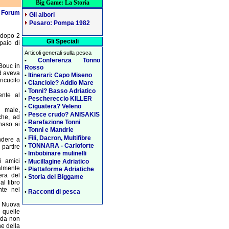
Big Game: La Storia
l
Forum
Gli albori
Pesaro: Pompa 1982
, dopo 2
Gli Speciali
paio di
Articoli generali sulla pesca
Conferenza Tonno
•
Bouc in
Rosso
ed aveva
Itinerari: Capo Miseno
•
icucito
Cianciole? Addio Mare
•
Tonni? Basso Adriatico
•
ente al
Peschereccio KILLER
•
Ciguatera? Veleno
•
 male,
Pesce crudo? ANISAKIS
•
che, ad
Rarefazione Tonni
•
 naso ai
Tonni e Mandrie
•
Fili, Dacron, Multifibre
•
ondere a
TONNARA - Carloforte
•
 partire
Imbobinare mulinelli
•
i amici
Mucillagine Adriatico
•
almente
Piattaforme Adriatiche
•
era del
Storia del Biggame
•
al libro
nte nel
Racconti di pesca
•
a Nuova
 quelle
 da non
ine della