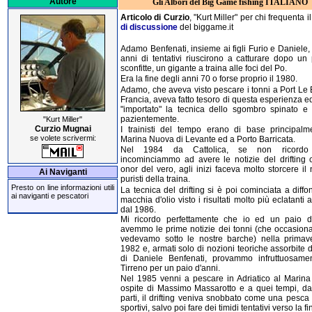
Autore
Gli Albori del Big Game fishing ITALIANO
Articolo di Curzio
, "Kurt Miller" per chi frequenta i
di discussione
del biggame.it
Adamo Benfenati, insieme ai figli Furio e Daniele
anni di tentativi riuscirono a catturare dopo un 
sconfitte, un gigante a traina alle foci del Po.
Era la fine degli anni 70 o forse proprio il 1980.
Adamo, che aveva visto pescare i tonni a Port Le 
Francia, aveva fatto tesoro di questa esperienza 
"importato" la tecnica dello sgombro spinato e r
pazientemente.
"Kurt Miller"
Curzio Mugnai
I trainisti del tempo erano di base principalm
se volete scrivermi:
Marina Nuova di Levante ed a Porto Barricata.
Nel 1984 da Cattolica, se non ricordo
incominciammo ad avere le notizie del drifting 
onor del vero, agli inizi faceva molto storcere il
Ai Naviganti
puristi della traina.
Presto on line informazioni utili
La tecnica del drifting si è poi cominciata a diff
ai naviganti e pescatori
macchia d'olio visto i risultati molto più eclatanti a
dal 1986.
Mi ricordo perfettamente che io ed un paio d
avemmo le prime notizie dei tonni (che occasion
vedevamo sotto le nostre barche) nella primav
1982 e, armati solo di nozioni teoriche assorbite d
di Daniele Benfenati, provammo infruttuosame
Tirreno per un paio d'anni.
Nel 1985 venni a pescare in Adriatico al Marin
ospite di Massimo Massarotto e a quei tempi, da
parti, il drifting veniva snobbato come una pesca
sportivi, salvo poi fare dei timidi tentativi verso la f