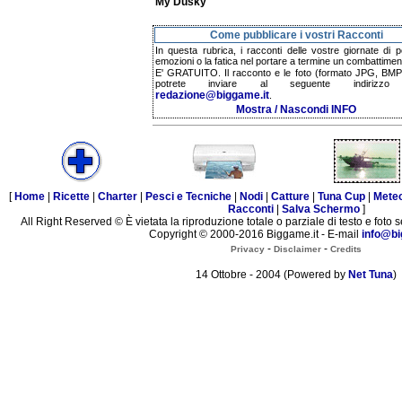
My Dusky
Come pubblicare i vostri Racconti
In questa rubrica, i racconti delle vostre giornate di p
emozioni o la fatica nel portare a termine un combattimen
E' GRATUITO. Il racconto e le foto (formato JPG, BMP,
potrete inviare al seguente indirizzo 
redazione@biggame.it
.
Mostra / Nascondi INFO
[
Home
|
Ricette
|
Charter
|
Pesci e Tecniche
|
Nodi
|
Catture
|
Tuna Cup
|
Mete
Racconti
|
Salva Schermo
]
All Right Reserved © È vietata la riproduzione totale o parziale di testo e foto s
Copyright © 2000-2016 Biggame.it - E-mail
info@bi
-
-
Privacy
Disclaimer
Credits
14 Ottobre - 2004 (Powered by
Net Tuna
)