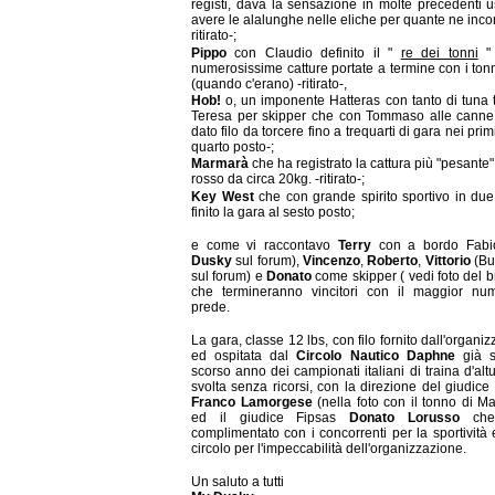
registi, dava la sensazione in molte precedenti u
avere le alalunghe nelle eliche per quante ne inco
ritirato-;
Pippo
con Claudio definito il "
re dei tonni
" 
numerosissime catture portate a termine con i tonn
(quando c'erano) -ritirato-,
Hob!
o, un imponente Hatteras con tanto di tuna 
Teresa per skipper che con Tommaso alle cann
dato filo da torcere fino a trequarti di gara nei primi
quarto posto-;
Marmarà
che ha registrato la cattura più "pesante
rosso da circa 20kg. -ritirato-;
Key West
che con grande spirito sportivo in du
finito la gara al sesto posto;
e come vi raccontavo
Terry
con a bordo Fab
Dusky
sul forum),
Vincenzo
,
Roberto
,
Vittorio
(Bu
sul forum) e
Donato
come skipper ( vedi foto del br
che termineranno vincitori con il maggior nu
prede.
La gara, classe 12 lbs, con filo fornito dall'organi
ed ospitata dal
Circolo Nautico Daphne
già s
scorso anno dei campionati italiani di traina d'altu
svolta senza ricorsi, con la direzione del giudice
Franco Lamorgese
(nella foto con il tonno di M
ed il giudice Fipsas
Donato Lorusso
che
complimentato con i concorrenti per la sportività 
circolo per l'impeccabilità dell'organizzazione.
Un saluto a tutti