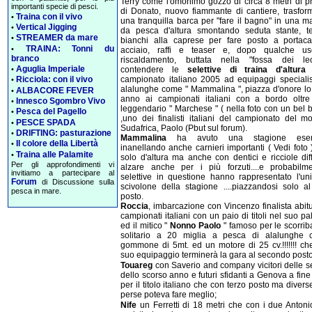
Terry come l'omonimo gozzo di circa 8 metri di pr
importanti specie di pesci.
di Donato, nuovo fiammante di cantiere, trasfor
Traina con il vivo
•
una tranquilla barca per "fare il bagno" in una m
Vertical Jigging
•
da pesca d'altura smontando seduta stante, te
STREAMER da mare
•
bianchi alla caprese per fare posto a portac
TRAINA: Tonni du
•
acciaio, raffi e teaser e, dopo qualche us
branco
riscaldamento, buttata nella "fossa dei le
Aguglia Imperiale
contendere le
selettive di traina d'altura
p
•
campionato italiano 2005 ad equipaggi specialist
Ricciola: con il vivo
•
alalunghe come " Mammalina ", piazza d'onore lo
ALBACORE FEVER
•
anno ai campionati italiani con a bordo oltre
Innesco Sgombro Vivo
•
leggendario " Marchese " ( nella foto con un bel b
Pesca del Pagello
•
,uno dei finalisti italiani del campionato del m
PESCE SPADA
•
Sudafrica, Paolo (Pbut sul forum).
DRIFTING: pasturazione
•
Mammalina
ha avuto una stagione esem
Il colore della Libertà
•
inanellando anche carnieri importanti ( Vedi foto
Traina alle Palamite
•
solo d'altura ma anche con dentici e ricciole diff
Per gli approfondimenti vi
alzare anche per i più forzuti....e probabilm
invitiamo a partecipare al
selettive in questione hanno rappresentato l'un
Forum
di Discussione sulla
scivolone della stagione ....piazzandosi solo al
pesca in mare.
posto.
Roccia
, imbarcazione con Vincenzo finalista abit
campionati italiani con un paio di titoli nel suo p
ed il mitico "
Nonno Paolo
" famoso per le scorrib
solitario a 20 miglia a pesca di alalunghe
gommone di 5mt. ed un motore di 25 cv.!!!!!!! che
suo equipaggio terminerà la gara al secondo posto
Touareg
con Saverio and company vicitori delle se
dello scorso anno e futuri sfidanti a Genova a fine
per il titolo italiano che con terzo posto ma diver
perse poteva fare meglio;
Nife
un Ferretti di 18 metri che con i due Anton