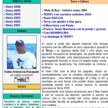
Indice x Anno
Terry e l'altura
Story 2006
•
+ Mola di Bari - Selettive traina 2004
Story 2005
•
Story 2004
•
TERRY con carniere selettive 2004
•
Story 2003
•
Team ROCCIA
•
Story 2002
•
Terry con giudici a fine gara
•
Story 2001
•
Il Marchese con Paolo
•
•
Franco: Team Marmarà con la preda + grossa
Autore
•
Ciao MAMMALINA
•
La lampuga di TERRY
Ci sono a volte dei talenti naturali che bisog
scoprire per far affiorare le loro capacità e questo è
di
Terry
( la signora della foto ) che dopo ave
qualche recupero di lampughe, da parte dello scri
del marito Donato, che stazionavano intorno ad un
galleggiante trovato a circa 15 miglia dalla costa, 
a tirarne su qualcuna, ha indossato la cintura d
trolling.
In men che non si dica ha salpato, dopo un
Fabio Annoscia Pasquale
combattimento con le relative sfrizionate e salti
se volete scrivermi:
dall'acqua , una bella lampuga di 1.5kg. e sin qu
normale se non fosse che subito dopo apprendo
suddetta preda era il primo pesce in assol
NEWS
pescava la Terry !!!!!!!!
Sicuramente una futura promessa per il Big Game ...
e per la cucina da diporto, perché é anche un
Pesci e Tecniche
cuoca, che ci ha viziato nel corso della pesca
orecchiette farcite di polpettine di carne e crosti
Tecniche di pesca, traina
costiera e in altura, bolentino,
con nutella......
con il palamito, per le più