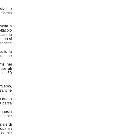
sivo e
sforma
volta a
ttacolo
ttimi la
tonno si
neanche
otto la
 non ne
nte nei
per gli
e da 50
rgiamo,
eanche
a due o
a barca
 questa
iamente
ziale di
esce ma
ostante