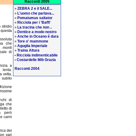
Racconti 2005
ZEBRA 2 e il SALE...
»
L'uomo che parlava...
»
Pomatumus saltator
»
Ricciola per i 'Baffi'
»
 stridio
La tracina che non ..
»
 questa
Dentice a modo nostro
»
Anche in Oceano é dura
»
ssoluta
Tore o' mammone
»
qua che
Aguglia Imperiale
»
i monti
Traina Altura
»
eale di
Ricciola indimenticabile
•
Costardelle M/b Grazia
•
nizia a
Racconti 2004
 lenta.
 vetta,
 subito
rizione
rissime
nchi di
oga che
letto di
a però
ue carni
rica dei
on vari