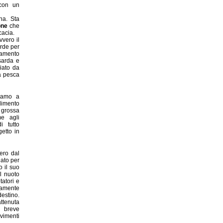
 con un
na. Sta
one
che
cacia.
vvero il
arde per
ndamento
 sarda e
ciato da
la pesca
iamo a
dimento
 grossa
e agli
 tutto
getto in
ero dal
nato per
o il suo
il nuoto
tatori e
ntamente
stino.
attenuta
a breve
vimenti