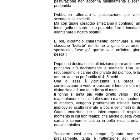
pasturazione non accenna minimamente a scen
profondità.
Dobbiamo rallentare la pasturazione per vol
scenda sulle esche!!!
Ma con quale coraggio smettiamo il continuo, a
lento, getto di sarde, che potrebbe fare irrimedia
allontanare il nostro ospite?
E poi, diciamolo chiaramente: continuare a ve
classiche "
bollate
" del tonno a galla è verame
spettacolo, forse già questo vale un'intera gior
pesca.!!
Dopo una decina di minuti iniziamo però ad innerv
puntiamo più decisamente all'alamata. Una all
recuperiamo le canne che private del piombo, le l
andare ad una profondità di 4- 5 metri.
Una di esse è vicinissima alla braca, l
continuavamo a vedere passare il tonno mentre l'
distanziata ad una quindicina di metri.
Il tonno si getta più volte diretto verso i nos
(sapientemente celati dalle sarde) ma con qualunq
di innesco, vengono prontamente rifiutate fac
improvviso scatto laterale a pochi centimetri di d
Grandi emozioni che ti interrompono il respiro 
momento in cui non realizzi che anche questa volta
sarda è sempre in acqua in bella vista, pronta
nuovo tentativo.
Trascorre così altro tempo. Quanto non so
precisamente, tanta è l'attenzione agli eve