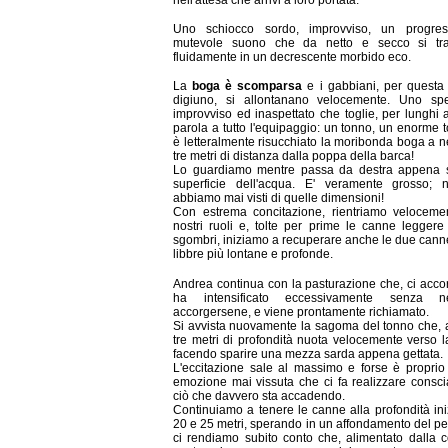
Uno schiocco sordo, improvviso, un progres
mutevole suono che da netto e secco si tra
fluidamente in un decrescente morbido eco.
La
boga è scomparsa
e i gabbiani, per questa 
digiuno, si allontanano velocemente. Uno spe
improvviso ed inaspettato che toglie, per lunghi a
parola a tutto l'equipaggio: un tonno, un enorme 
è letteralmente risucchiato la moribonda boga a 
tre metri di distanza dalla poppa della barca!
Lo guardiamo mentre passa da destra appena s
superficie dell'acqua. E' veramente grosso;
abbiamo mai visti di quelle dimensioni!
Con estrema concitazione, rientriamo veloceme
nostri ruoli e, tolte per prime le canne leggere 
sgombri, iniziamo a recuperare anche le due cann
libbre più lontane e profonde.
Andrea continua con la pasturazione che, ci acco
ha intensificato eccessivamente senza n
accorgersene, e viene prontamente richiamato.
Si avvista nuovamente la sagoma del tonno che, 
tre metri di profondità nuota velocemente verso l
facendo sparire una mezza sarda appena gettata.
L'eccitazione sale al massimo e forse è proprio
emozione mai vissuta che ci fa realizzare consc
ciò che davvero sta accadendo.
Continuiamo a tenere le canne alla profondità ini
20 e 25 metri, sperando in un affondamento del p
ci rendiamo subito conto che, alimentato dalla c