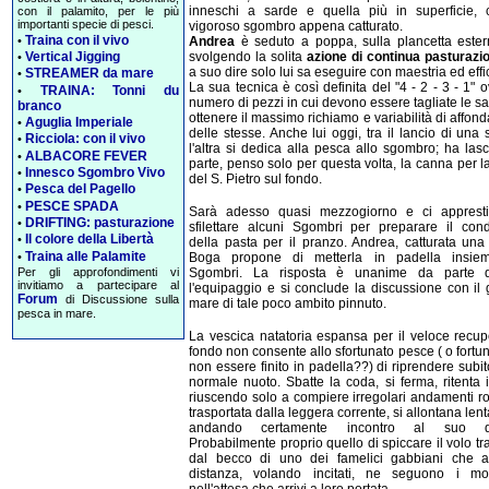
inneschi a sarde e quella più in superficie,
con il palamito, per le più
importanti specie di pesci.
vigoroso sgombro appena catturato.
Traina con il vivo
Andrea
è seduto a poppa, sulla plancetta ester
•
svolgendo la solita
azione di continua pasturazi
Vertical Jigging
•
a suo dire solo lui sa eseguire con maestria ed effi
STREAMER da mare
•
La sua tecnica è così definita del "4 - 2 - 3 - 1" o
TRAINA: Tonni du
•
numero di pezzi in cui devono essere tagliate le s
branco
ottenere il massimo richiamo e variabilità di affo
Aguglia Imperiale
•
delle stesse. Anche lui oggi, tra il lancio di una
Ricciola: con il vivo
•
l'altra si dedica alla pesca allo sgombro; ha las
ALBACORE FEVER
•
parte, penso solo per questa volta, la canna per 
Innesco Sgombro Vivo
•
del S. Pietro sul fondo.
Pesca del Pagello
•
PESCE SPADA
•
Sarà adesso quasi mezzogiorno e ci apprest
DRIFTING: pasturazione
•
sfilettare alcuni Sgombri per preparare il con
Il colore della Libertà
•
della pasta per il pranzo. Andrea, catturata una
Traina alle Palamite
•
Boga propone di metterla in padella insiem
Per gli approfondimenti vi
Sgombri. La risposta è unanime da parte di
invitiamo a partecipare al
l'equipaggio e si conclude la discussione con il 
Forum
di Discussione sulla
mare di tale poco ambito pinnuto.
pesca in mare.
La vescica natatoria espansa per il veloce recup
fondo non consente allo sfortunato pesce ( o fortu
non essere finito in padella??) di riprendere subit
normale nuoto. Sbatte la coda, si ferma, ritenta 
riuscendo solo a compiere irregolari andamenti ro
trasportata dalla leggera corrente, si allontana le
andando certamente incontro al suo de
Probabilmente proprio quello di spiccare il volo tr
dal becco di uno dei famelici gabbiani che 
distanza, volando incitati, ne seguono i mo
nell'attesa che arrivi a loro portata.