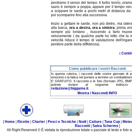
perdiamo il senso del tempo. Il furbo tonno, oram
sazio è sempre a poppa, appare per il tempo nec
a scippare le sarde a pochi metri di distanza da 
poi scomparire fino alla successiva.
Inizio a gettare le sarde, non più dietro, ma late
alla barca,
ora a destra, ora a sinistra
; prima vic
sempre più lontano , riuscendo a farlo muov
velocemente ( da qualche parte ho letto che la 
velocità riduce il tempo di valutazione dell'inga
perdere parte della diffidenza).
(
Conti
Come pubblicare i vostri Racconti
In questa rubrica, i racconti delle vostre giornate di p
emozioni o la fatica nel portare a termine un combattimen
E' GRATUITO. Il racconto e le foto (formato JPG, BMP,
potrete inviare al seguente indirizzo 
redazione@biggame.it
.
Mostra / Nascondi INFO
[
Home
|
Ricette
|
Charter
|
Pesci e Tecniche
|
Nodi
|
Catture
|
Tuna Cup
|
Mete
Racconti
|
Salva Schermo
]
All Right Reserved © È vietata la riproduzione totale o parziale di testo e foto s