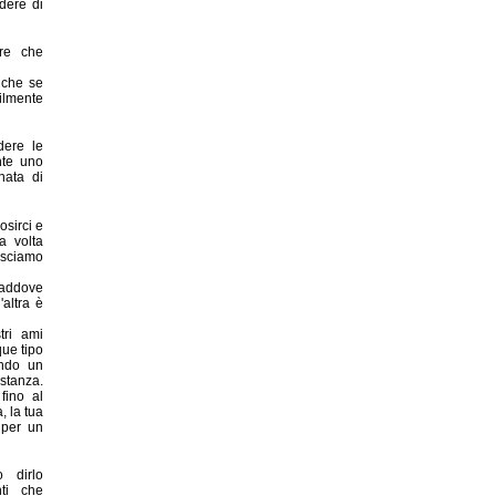
dere di
ere che
nche se
bilmente
dere le
nte uno
nata di
osirci e
a volta
asciamo
addove
altra è
tri ami
ue tipo
endo un
istanza.
fino al
, la tua
 per un
 dirlo
nti che