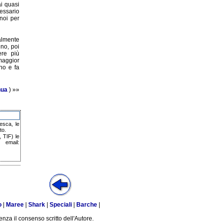
ai quasi
essario
noi per
ralmente
ino, poi
ere più
maggior
nno e fa
nua
) »»
esca, le
to.
 TIF) le
email:
o
|
Maree
|
Shark
|
Speciali
|
Barche
|
enza il consenso scritto dell'Autore.