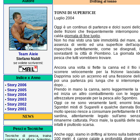
Autore
Drifting al tonno
TONNI DI SUPERFICIE
Luglio 2004
Oggi è un continuo di partenze e dolci suoni dello
delle frizioni che frequentemente interrompono
calda
giornata di fine luglio
.
Non ho mai visto una tale immobilità del mare, a
assenza di vento ed una superficie dell'ac
rispecchia perfettamente, come se disegnati, 
sovrastanti la città di Piombino. La giornata id
Team Aieie
pesca che tutti vorrebbero trovare.
Stefano Naldi
se volete scrivermi:
Ancora una volta si flette la canna ed il filo i
scorrere velocemente per la frizione lasciata
Dapprima solo un accenno ed una flessione della
Indice x Anno
poi una partenza più lunga che si interrompe
dopo…
Story 2006
•
Prendo in mano la canna, serro leggermente la f
Story 2005
•
ed inizia un altro combattimento con le legge
Story 2004
•
attrezzature preparate per la pesca allo Sgombro.
Story 2003
•
Oggi ce ne sono veramente tanti; enormi bra
Story 2002
•
Sgombri misti di Sugarelli e qualche dannata B
Story 2001
•
molto spesso riesce a consumare perfettamente il fi
sardina, attentamente legato sull'amo senz
NEWS
rimanerne catturata. Poco male, la qualità delle s
infatti è piuttosto scarsa.
Pesci e Tecniche
Anche oggi, siamo in drifting al tonno sulla batimet
Tecniche di pesca, traina
100 metri; 4 canne calate a profondità diverse c
costiera e in altura, bolentino,