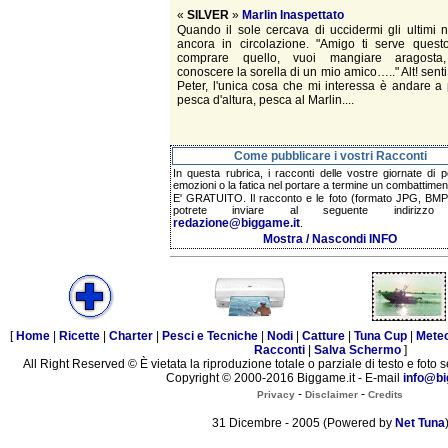
«
SILVER
»
Marlin Inaspettato
Quando il sole cercava di uccidermi gli ultimi 
ancora in circolazione. "Amigo ti serve questo
comprare quello, vuoi mangiare aragosta
conoscere la sorella di un mio amico….." Alt! senti
Peter, l'unica cosa che mi interessa è andare a
pesca d'altura, pesca al Marlin....
Come pubblicare i vostri Racconti
In questa rubrica, i racconti delle vostre giornate di p
emozioni o la fatica nel portare a termine un combattimen
E' GRATUITO. Il racconto e le foto (formato JPG, BMP,
potrete inviare al seguente indirizzo 
redazione@biggame.it
.
Mostra / Nascondi INFO
[
Home
|
Ricette
|
Charter
|
Pesci e Tecniche
|
Nodi
|
Catture
|
Tuna Cup
|
Mete
Racconti
|
Salva Schermo
]
All Right Reserved © È vietata la riproduzione totale o parziale di testo e foto s
Copyright © 2000-2016 Biggame.it - E-mail
info@bi
-
-
Privacy
Disclaimer
Credits
31 Dicembre - 2005 (Powered by
Net Tuna