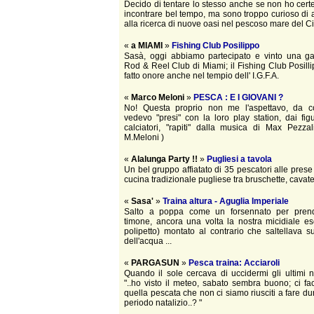
Decido di tentare lo stesso anche se non ho cert
incontrare bel tempo, ma sono troppo curioso di
alla ricerca di nuove oasi nel pescoso mare del Ci
«
a MIAMI
»
Fishing Club Posilippo
Sasà, oggi abbiamo partecipato e vinto una ga
Rod & Reel Club di Miami; il Fishing Club Posilli
fatto onore anche nel tempio dell' I.G.F.A.
«
Marco Meloni
»
PESCA : E I GIOVANI ?
No! Questa proprio non me l'aspettavo, da c
vedevo "presi" con la loro play station, dai figu
calciatori, "rapiti" dalla musica di Max Pezzal
M.Meloni )
«
Alalunga Party !!
»
Pugliesi a tavola
Un bel gruppo affiatato di 35 pescatori alle prese
cucina tradizionale pugliese tra bruschette, cavatell
«
Sasa'
»
Traina altura - Aguglia Imperiale
Salto a poppa come un forsennato per prend
timone, ancora una volta la nostra micidiale e
polipetto) montato al contrario che saltellava s
dell'acqua ...
«
PARGASUN
»
Pesca traina: Acciaroli
Quando il sole cercava di uccidermi gli ultimi 
"..ho visto il meteo, sabato sembra buono; ci f
quella pescata che non ci siamo riusciti a fare dur
periodo natalizio..? "