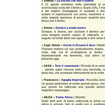
«
Andrea
»
La tracina che non ti aspetti
Il 21 agosto arriviamo nella splendida (e p
sconosciuta) costa del Cilento a Scario (SA), il m
è dei migliori (mareggiata in scaduta) e dec
andare in esplorazione con pinne, maschera e f
nella segreta speranza di pescare qualche pesc
fresco per il bimbo..
«
Emme
»
Dentice a modo nostro
Dunque, si diceva, per cucinare il dentice per
cosa bisogna essere capaci di catturarlo, e 
seguito nel limite delle mie capacità vi dirò come f
«
Capt. Simon
»
Anche in Oceano é dura
( Maldi
l'Oceano Indiano col suo profondissimo respiro,
onda, alta ma di un'ampiezza al tempo 
impressionante ma benevola, così dolce c
presenta oggi.
«
SASA
»
Tore o' mammone
( Ricordo di un amic
... mentre salpo l'ancora vedo una barchetta, 
della mia, che scompare ritmicamente tra le onde.
«
Francesco
»
Aguglia Imperiale
( Roccella Jonic
Un grazie particolare al nostro grande pesce, che
sua azione ha rafforzato una grande amiciz
magnifico equipaggio..
«
GILDA
»
Traina Altura
( Otranto)
Dopo tanti anni di traina sottocosta la prima us
altura è arrivata: beh in realtà non è esattam