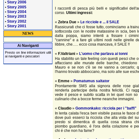
Story 2006
•
Story 2005
•
I racconti di pesca più belli e significativi dell'
Story 2004
•
corso.
Ultimi ingressi:
Story 2003
•
Story 2002
•
«
Zebra Due
»
Le ricciole e ... il SALE
Story 2001
•
Rassicurati che ci fosse tutto, cominciamo a train
sottocosta con le nostre matassine in scia, ben 
NEWS
dalla poppa, siamo intenti a fissare i cimini
"cannine" e a fare gli ultimi nodi nelle girelle d
libbre, che...... ecco cosa mancava, il SALE !!
Ai Naviganti
Presto on line informazioni utili
«
F.Valtriani
»
L'uomo che parlava ai tonni
ai naviganti e pescatori
Ha stabilito un tale feeling con questi pesci che o
affacciano alle murate delle barche, chiedono 
Mauro e se non c'è se ne vanno a cercarlo; 
l'hanno trovato abboccano, ma solo alle sue esche
«
Emme
»
Pomatumus saltator
Prontamente SMS alla signora delle rose gial
renderla partecipe della nostra felicità. Ci rag
vede il pesce e subito scatta in lei quel non so
culinario che a bocce ferme neanche immagini.
«
Claudio
»
Gommonkako: ricciola per i "baffi"
In lenta calata l'esca ben visibile passa le fasce 
dove può esserci la ricciola che alla vista del s
presto si dimentica di quella cosa strana ch
piombo guardiano, é l'ora della colazione e pe
chi é che non ha fame?