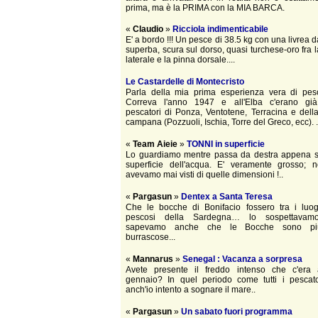
prima, ma è la PRIMA con la MIA BARCA.
«
Claudio
»
Ricciola indimenticabile
E' a bordo !!! Un pesce di 38.5 kg con una livrea 
superba, scura sul dorso, quasi turchese-oro fra l
laterale e la pinna dorsale....
Le Castardelle di Montecristo
Parla della mia prima esperienza vera di pesc
Correva l'anno 1947 e all'Elba c'erano già
pescatori di Ponza, Ventotene, Terracina e dell
campana (Pozzuoli, Ischia, Torre del Greco, ecc). .
«
Team Aieie
»
TONNI in superficie
Lo guardiamo mentre passa da destra appena so
superficie dell'acqua. E' veramente grosso; 
avevamo mai visti di quelle dimensioni !..
«
Pargasun
»
Dentex a Santa Teresa
Che le bocche di Bonifacio fossero tra i luog
pescosi della Sardegna… lo sospettavam
sapevamo anche che le Bocche sono piut
burrascose...
«
Mannarus
»
Senegal : Vacanza a sorpresa
Avete presente il freddo intenso che c'era 
gennaio? In quel periodo come tutti i pescato
anch'io intento a sognare il mare..
«
Pargasun
»
Un sabato fuori programma