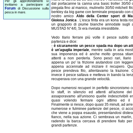
Per gli approfondimenti vi
dal portacanne la canna una basic troller 30/50 
invitiamo a partecipare al
piegata fino al manico, mulinello 30/50 mitchell filo
Forum
di Discussione sulla
berkley da big game con terminale preparato con c
pesca in mare.
nostro amico
Aldo della Center sport di Ma
Gioiosa Jonica
. L'esca finta era un kona testa r
un grappolo di piume bianche annodate sugli 
MUSTAD N°4/0, Si era rivelata irresistibile.
Vedo Ilario ferrare più volte il pesce subito 
partenza e dice:
-
è sicuramente un pesce spada ma dopo un at
è un'aguglia imperiale
, mentre salta in aria mos
sua imponenza ed è anche molto grossa stia
attenti a non perderla. Sono pesci rari, Ilario 
appena un po' la frizione aiutandosi con legger
appena accennate ad iniziare il recupero. Qu
pesce prendeva filo, allentavamo la trazione.
invece il pesce saltava e metteva in bando la lenz
recuperava con una grande velocità.
Dopo numerosi recuperi in perfetto sincronismo co
lo staff, in silenzio ed attenti all'azione de
assaporavamo all'unisono quelle indescrivibili e
quasi volendo fermare ogni attimo ed il 
Finalmente si riesce, dopo quasi 35 minuti, ad arre
numerose e fulminee partenze del pesce, ci acc
che viene a poppa esausto, presentandosi distes
fianco, nella sua azione. Ci sembrava un marlin,
radendo la barca cercava di prendere fiato per
grandi partenze.