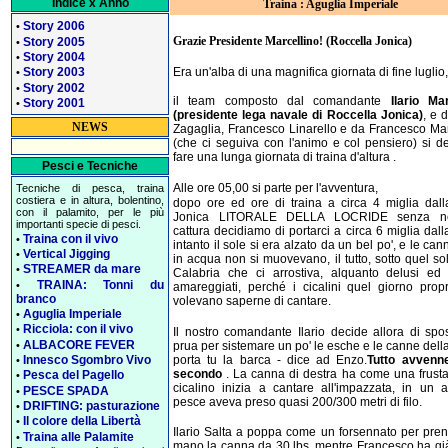
Indice x Anno
Traina : Aguglia Imperiale
Story 2006
•
Grazie Presidente Marcellino! (Roccella Jonica)
Story 2005
•
Story 2004
•
Era un'alba di una magnifica giornata di fine luglio,
Story 2003
•
Story 2002
•
il team composto dal comandante
Ilario Mar
Story 2001
•
(presidente lega navale di Roccella Jonica)
, e 
NEWS
Zagaglia, Francesco Linarello e da Francesco Mar
(che ci seguiva con l'animo e col pensiero) si de
fare una lunga giornata di traina d'altura .
Pesci e Tecniche
Alle ore 05,00 si parte per l'avventura,
Tecniche di pesca, traina
costiera e in altura, bolentino,
dopo ore ed ore di traina a circa 4 miglia dall
con il palamito, per le più
Jonica LITORALE DELLA LOCRIDE senza n
importanti specie di pesci.
cattura decidiamo di portarci a circa 6 miglia dall
Traina con il vivo
•
intanto il sole si era alzato da un bel po', e le cann
Vertical Jigging
•
in acqua non si muovevano, il tutto, sotto quel so
STREAMER da mare
•
Calabria che ci arrostiva, alquanto delusi ed
TRAINA: Tonni du
•
amareggiati, perché i cicalini quel giorno prop
branco
volevano saperne di cantare.
Aguglia Imperiale
•
Ricciola: con il vivo
•
Il nostro comandante Ilario decide allora di spos
ALBACORE FEVER
•
prua per sistemare un po' le esche e le canne dell
porta tu la barca - dice ad Enzo.
Tutto avvenn
Innesco Sgombro Vivo
•
secondo
. La canna di destra ha come una frustat
Pesca del Pagello
•
cicalino inizia a cantare all'impazzata, in un at
PESCE SPADA
•
pesce aveva preso quasi 200/300 metri di filo.
DRIFTING: pasturazione
•
Il colore della Libertà
•
Ilario Salta a poppa come un forsennato per pren
Traina alle Palamite
•
mano la canna da 30 lbs, mentre Francesco ha già 