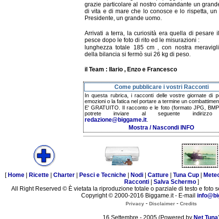
grazie particolare al nostro comandante un gran
di vita e di mare che lo conosce e lo rispetta, u
Presidente, un grande uomo.
Arrivati a terra, la curiosità era quella di pesare i
pesce dopo le foto di rito ed le misurazioni :
lunghezza totale 185 cm , con nostra meravigli
della bilancia si fermò sui 26 kg di peso.
il Team : Ilario , Enzo e Francesco
Come pubblicare i vostri Racconti
In questa rubrica, i racconti delle vostre giornate di p
emozioni o la fatica nel portare a termine un combattimen
E' GRATUITO. Il racconto e le foto (formato JPG, BMP,
potrete inviare al seguente indirizzo 
redazione@biggame.it
.
Mostra / Nascondi INFO
[
Home
|
Ricette
|
Charter
|
Pesci e Tecniche
|
Nodi
|
Catture
|
Tuna Cup
|
Mete
Racconti
|
Salva Schermo
]
All Right Reserved © È vietata la riproduzione totale o parziale di testo e foto s
Copyright © 2000-2016 Biggame.it - E-mail
info@bi
-
-
Privacy
Disclaimer
Credits
16 Settembre - 2005 (Powered by
Net Tuna