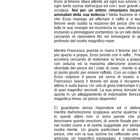
Enzo al timone stava attento ad ogni sua azione, 
ogni tanto usciva dall'acqua ed con i suoi grandi 
scrutava.
Noi per un attimo rimaniamo incan
ammaliati della sua bellezza !
Nella frazione di 
che Enzo impiega ad afferrare il raffio e a lasc
timone vedo subito la reazione del pesce che ra
tutte le sue energie ed ricomincia la sua ultima 
iniziando a pinneggiare portandosi su un lato dell
cercando di riprendere filo ed immergersi in q
profondo del nostro magnifico mare.
Mentre Francesco prende in mano il timone per l
più spazio a poppa, Enzo pronto con il raffio , F
accelera cercando di sistemare la lenza a poppa.
con astuzia ed la massima attenzione assec
sbordate del pesce ed i colpi di coda , mente si 
al punto giusto per essere raffiato. Con un colpo 
Enzo colpisce il pesce ed cerca di issarlo a
Francesco lascia il timone ed aiuta il recupero
attimo è sulla barca. Un urlo di gioia interrompe il 
di quei magnifici secondi. La sua pinna dorsale e
aperta in un atteggiamento di indomabile fierez
magnifica livrea, un pesce stupendo!
Ci guardiamo senza rispondere ed ci abbra
mentre dall'emozione scappava anche qualche l
In questi attimi non vi sono parole che p
descrivere queste emozioni, di averle fissate per
nel nostro cuore e di averle suggellate per sempr
nostra mente. Un grazie particolare al nostro
pesce, che con la sua azione ha rafforzato una
amicizia, un magnifico equipaggio, e naturalm