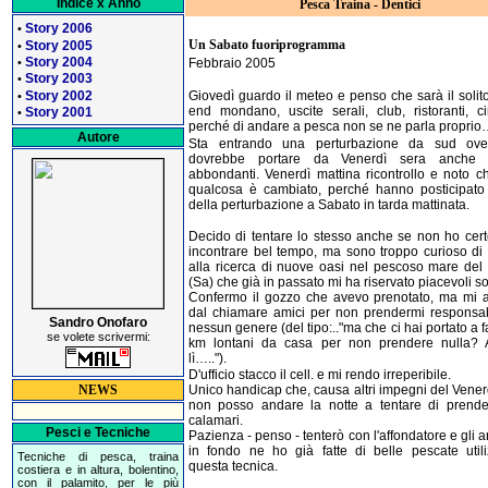
Indice x Anno
Pesca Traina - Dentici
Story 2006
•
Un Sabato fuoriprogramma
Story 2005
•
Story 2004
Febbraio 2005
•
Story 2003
•
Story 2002
Giovedì guardo il meteo e penso che sarà il solit
•
end mondano, uscite serali, club, ristoranti, ci
Story 2001
•
perché di andare a pesca non se ne parla propri
Autore
Sta entrando una perturbazione da sud ove
dovrebbe portare da Venerdì sera anche 
abbondanti. Venerdì mattina ricontrollo e noto c
qualcosa è cambiato, perché hanno posticipato l
della perturbazione a Sabato in tarda mattinata.
Decido di tentare lo stesso anche se non ho cert
incontrare bel tempo, ma sono troppo curioso di
alla ricerca di nuove oasi nel pescoso mare del 
(Sa) che già in passato mi ha riservato piacevoli s
Confermo il gozzo che avevo prenotato, ma mi 
dal chiamare amici per non prendermi responsabi
Sandro Onofaro
nessun genere (del tipo:.."ma che ci hai portato a 
se volete scrivermi:
km lontani da casa per non prendere nulla?
lì…..").
D'ufficio stacco il cell. e mi rendo irreperibile.
NEWS
Unico handicap che, causa altri impegni del Vener
non posso andare la notte a tentare di prend
calamari.
Pesci e Tecniche
Pazienza - penso - tenterò con l'affondatore e gli arti
in fondo ne ho già fatte di belle pescate util
Tecniche di pesca, traina
questa tecnica.
costiera e in altura, bolentino,
con il palamito, per le più