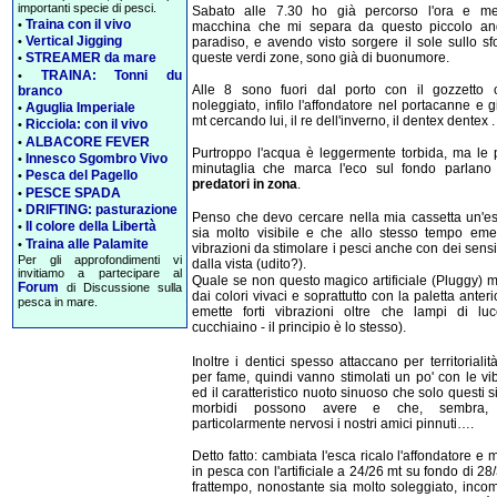
importanti specie di pesci.
Sabato alle 7.30 ho già percorso l'ora e m
Traina con il vivo
•
macchina che mi separa da questo piccolo an
Vertical Jigging
paradiso, e avendo visto sorgere il sole sullo sf
•
queste verdi zone, sono già di buonumore.
STREAMER da mare
•
TRAINA: Tonni du
•
Alle 8 sono fuori dal porto con il gozzetto
branco
noleggiato, infilo l'affondatore nel portacanne e 
Aguglia Imperiale
•
mt cercando lui, il re dell'inverno, il dentex dentex .
Ricciola: con il vivo
•
ALBACORE FEVER
•
Purtroppo l'acqua è leggermente torbida, ma le p
Innesco Sgombro Vivo
•
minutaglia che marca l'eco sul fondo parlano 
Pesca del Pagello
•
predatori in zona
.
PESCE SPADA
•
DRIFTING: pasturazione
•
Penso che devo cercare nella mia cassetta un'e
Il colore della Libertà
•
sia molto visibile e che allo stesso tempo emett
Traina alle Palamite
•
vibrazioni da stimolare i pesci anche con dei sensi
Per gli approfondimenti vi
dalla vista (udito?).
invitiamo a partecipare al
Quale se non questo magico artificiale (Pluggy) m
Forum
di Discussione sulla
dai colori vivaci e soprattutto con la paletta anter
pesca in mare.
emette forti vibrazioni oltre che lampi di luc
cucchiaino - il principio è lo stesso).
Inoltre i dentici spesso attaccano per territoriali
per fame, quindi vanno stimolati un po' con le vi
ed il caratteristico nuoto sinuoso che solo questi si
morbidi possono avere e che, sembra,
particolarmente nervosi i nostri amici pinnuti….
Detto fatto: cambiata l'esca ricalo l'affondatore e 
in pesca con l'artificiale a 24/26 mt su fondo di 28
frattempo, nonostante sia molto soleggiato, incom