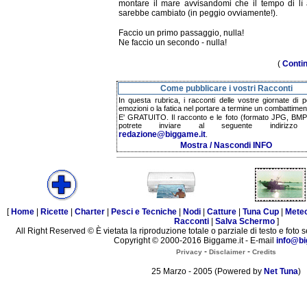
montare il mare avvisandomi che il tempo di lì
sarebbe cambiato (in peggio ovviamente!).
Faccio un primo passaggio, nulla!
Ne faccio un secondo - nulla!
(
Conti
Come pubblicare i vostri Racconti
In questa rubrica, i racconti delle vostre giornate di p
emozioni o la fatica nel portare a termine un combattimen
E' GRATUITO. Il racconto e le foto (formato JPG, BMP,
potrete inviare al seguente indirizzo 
redazione@biggame.it
.
Mostra / Nascondi INFO
[
Home
|
Ricette
|
Charter
|
Pesci e Tecniche
|
Nodi
|
Catture
|
Tuna Cup
|
Mete
Racconti
|
Salva Schermo
]
All Right Reserved © È vietata la riproduzione totale o parziale di testo e foto s
Copyright © 2000-2016 Biggame.it - E-mail
info@bi
-
-
Privacy
Disclaimer
Credits
25 Marzo - 2005 (Powered by
Net Tuna
)