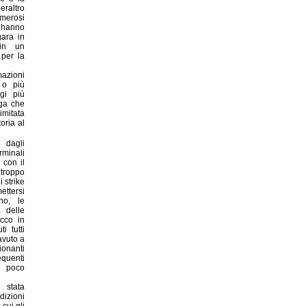
raltro
umerosi
 hanno
gara in
 in un
per la
azioni
" o più
gi più
nga che
imitata
oria al
 dagli
rminali
 con il
 troppo
 strike
ettersi
no, le
 delle
occo in
i tutti
avuto a
ionanti
equenti
n poco
 stata
zioni
cui gli