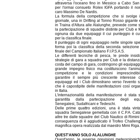
attraversa l'oceano fino in Messico a Cabo Sa
per l'ormai consueto Rolex IGFA portando il n
caro Massimo De Nardis.
La formula della competizione che si svolge 
giornate, una in Drifting al Tonno Rosso gigante
in Traina d'Altura alle Alalunghe, prevede come
la partecipazione di squadre distinte per Club e 
ognuna da due equipaggi il cui punteggio è cu
per la classifica finale.
Il punteggio di ogni equipaggio nelle singole spec
forma poi la classifica della seconda selezione
finale del Campionato Italiano F.I.P.S.A.S.
Le differenti tecniche di pesca, le prede insidi
strategie di gara a squadra per Club e la distanz
costa del campo di gara, costringono gli equipagg
grande impegno fisico ma costituiscono l'anim
competizione e le condizioni imprescindibi
garantire il sempre più crescente interesse c
equipaggi ed i Club dimostrano verso l'evento s
che è capostipite delle manifestazioni così orga
in Italia.
L'internazionalità della manifestazione è stata
garantita dalla partecipazione degli equ
Senegalesi, Sudafricani e Tedeschi.
Delle prime quattro edizioni, una è stata vint
squadra Senegalese gemellata con il C.P.A. Cata
altre tre dalle squadre del Club Nautico di Rimini
conseguenza di è aggiudicato il Trofeo Challen
magnifica opera realizzata dal maestro Mimi Riga.
QUEST'ANNO SOLO ALALUNGHE
Quest'anno, le avverse previsioni meteorologic