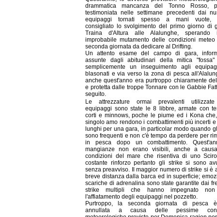
drammatica mancanza del Tonno Rosso, pe
testimoniata nelle settimane precedenti dai n
equipaggi tornati spesso a mani vuote,
consigliato lo svolgimento del primo giorno di 
Traina d'Altura alle Alalunghe, sperando
improbabile mutamento delle condizioni meteo 
seconda giornata da dedicare al Drifting.
Un attento esame del campo di gara, inform
assunte dagli abitudinari della mitica "fossa
semplicemente un inseguimento agli equipag
blasonati e via verso la zona di pesca all'Alalu
anche quest'anno era purtroppo chiaramente del
e protetta dalle troppe Tonnare con le Gabbie Fatt
seguito.
Le attrezzature ormai prevalenti utilizzate
equipaggi sono state le 8 libbre, armate con te
corti e minnows, poche le piume ed i Kona che,
singolo amo rendono i combattimenti più incerti e
lunghi per una gara, in particolar modo quando gli
sono frequenti e non c'è tempo da perdere per rim
in pesca dopo un combattimento. Quest'an
mangianze non erano visibili, anche a causa
condizioni del mare che risentiva di uno Scir
costante rinforzo pertanto gli strike si sono avut
senza preavviso. Il maggior numero di strike si è 
breve distanza dalla barca ed in superficie; emoz
scariche di adrenalina sono state garantite dai fr
strike multipli che hanno impegnato no
l'affiatamento degli equipaggi nel pozzetto.
Purtroppo, la seconda giornata di pesca è
annullata a causa delle pessime condi
meteorologiche previste per Domenica ragion per 