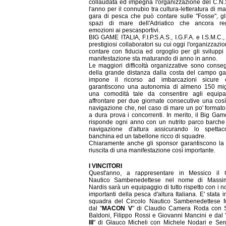
collaudata ed impegna l'organizzazione del C.N.S
l'anno per il connubio tra cultura-letteratura di ma
gara di pesca che può contare sulle "Fosse", gli
spazi di mare dell'Adriatico che ancora re
emozioni ai pescasportivi.
BIG GAME ITALIA, F.I.P.S.A.S., I.G.F.A. e I.S.M.C.,
prestigiosi collaboratori su cui oggi l'organizzazi
contare con fiducia ed orgoglio per gli sviluppi
manifestazione sta maturando di anno in anno.
Le maggiori difficoltà organizzative sono cons
della grande distanza dalla costa del campo g
impone il ricorso ad imbarcazioni sicure
garantiscono una autonomia di almeno 150 mig
una comodità tale da consentire agli equipa
affrontare per due giornate consecutive una cos
navigazione che, nel caso di mare un po' formato
a dura prova i concorrenti. In merito, il Big Game
risponde ogni anno con un nutrito parco barche
navigazione d'altura assicurando lo spettac
banchina ed un tabellone ricco di squadre.
Chiaramente anche gli sponsor garantiscono la
riuscita di una manifestazione così importante.
I VINCITORI
Quest'anno, a rappresentare in Messico il C
Nautico Sambenedettese nel nome di Mass
Nardis sarà un equipaggio di tutto rispetto con i n
importanti della pesca d'altura Italiana. E' stata in
squadra del Circolo Nautico Sambenedettese f
dal "
MACON V
" di Claudio Camera Roda con 
Baldoni, Filippo Rossi e Giovanni Mancini e dal 
III
" di Glauco Micheli con Michele Nodari e Se