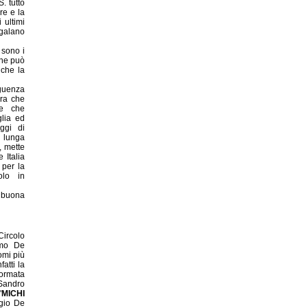
. tutto
re e la
 ultimi
galano
 sono i
one può
 che la
eguenza
ara che
 e che
lia ed
ggi di
ì lunga
, mette
 Italia
 per la
olo in
 buona
ircolo
imo De
omi più
fatti la
ormata
Sandro
"
MICHI
rgio De