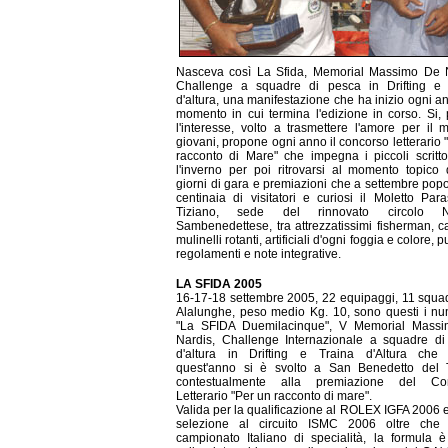
Nasceva così La Sfida, Memorial Massimo De N
Challenge a squadre di pesca in Drifting e 
d'altura, una manifestazione che ha inizio ogni a
momento in cui termina l'edizione in corso. Si,
l'interesse, volto a trasmettere l'amore per il 
giovani, propone ogni anno il concorso letterario 
racconto di Mare" che impegna i piccoli scrittor
l'inverno per poi ritrovarsi al momento topico 
giorni di gara e premiazioni che a settembre pop
centinaia di visitatori e curiosi il Moletto Par
Tiziano, sede del rinnovato circolo N
Sambenedettese, tra attrezzatissimi fisherman, 
mulinelli rotanti, artificiali d'ogni foggia e colore, 
regolamenti e note integrative.
LA SFIDA 2005
16-17-18 settembre 2005, 22 equipaggi, 11 squa
Alalunghe, peso medio Kg. 10, sono questi i nu
"La SFIDA Duemilacinque", V Memorial Mass
Nardis, Challenge Internazionale a squadre di
d'altura in Drifting e Traina d'Altura che
quest'anno si è svolto a San Benedetto del T
contestualmente alla premiazione del Co
Letterario "Per un racconto di mare".
Valida per la qualificazione al ROLEX IGFA 2006 e
selezione al circuito ISMC 2006 oltre che 
campionato Italiano di specialità, la formula 