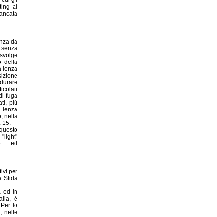
ting al
ancata
enza da
e senza
volge
 della
a lenza
sizione
durare
icolari
di fuga
ti, più
la lenza
, nella
. 15.
 questo
"light"
he ed
ivi per
a Sfida
a ed in
alia, è
 Per lo
, nelle