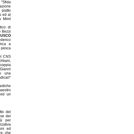
 "Sfida
azione
 piatto
s ed al
ta Mimì
ico di
o Bezzi
RUSCO
ederico
rica a
i pesca
el CNS
Urbani,
 coppia
 Gianni
no una
dicari"
astiche
aestro
 ed un
to del
sse del
tà per
zzativa
oni ed
re, che