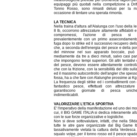
equipaggi più quotati nella competizione a Drif
Tonno Rosso, sono rimasti delusi per la m
occasione di tentare una sperata rimonta.
LA TECNICA
Nella traina d'altura all'Alalunga con l'uso della l
8 lb, occorrono attrezzature altamente affidabili 
compromessi, l'azione di pesca si s
prevalentemente con un primo assecondamento
fuga dopo lo strike ed il successivo recupero dell
che, a seconda dell'energia del pesce e della po
del minnow nel suo apparato boccale, può 
mediamente da tre a dieci minuti, salvo casi part
che impongono tempi superiori. Gli altri tentativi 
del pesce, devono essere attentamente controlla
che con la frizione, con la sensibilità del dito sul
ed il massimo autocontrollo dell'angler che spesso
fossa, ha a che fare con Alalunghe prossime ai Kg
La frequenza degli strike ed i combattimenti con
fantastico pesce, effettuati con attrezzature 
garantiscono giornate di pesca unic
indimenticabili.
VALORIZZARE L'ETICA SPORTIVA
E' l'imperativo della manifestazione ed uno dei mot
cui, il BIG GAME ITALIA si dedica interamente all
con le sue forze organizzative e logistiche.
Non si deve sottovalutare, infatti, che nella Sfid
tutte le atre gare organizzate dal Big Game It
tassativamente vietata la cattura della Verdesca.
squalo volpe, per il tonno rosso ed il pesce spada