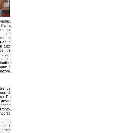
ardis,
Traina
nno nel
 perché
mare ai
"Per un
i tutto
dei tre
ola con
asabbia
autico
canne e
punzoni,
dre, 69
meri di
imo De
 pesca
 anche
ronto,
ncorso
 per la
per il
è ormai