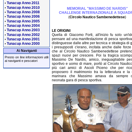
Tunacup Anno 2011
•
Tunacup Anno 2010
•
MEMORIAL "MASSIMO DE NARDIS"
Tunacup Anno 2008
•
CHALLENGE INTERNAZIONALE A SQUAD
Tunacup Anno 2006
•
(
Circolo Nautico Sambenedettese
)
Tunacup Anno 2005
•
Tunacup Anno 2004
•
Tunacup Anno 2003
•
LE ORIGINI
Tunacup Anno 2002
Quella di Giacomo Forti, all'inizio fu solo un'i
•
pensare ad una manifestazione di pesca sportiva
Tunacup Anno 2001
•
distinguesse dalle altre per tecnica e strategia di 
Tunacup Anno 2000
•
i presupposti c'erano, incitata anche dalle forz
Ai Naviganti
che al Circolo Nautico Sambenedettese preten
spazi nuovi per crescere. Poi la tragica scomp
Presto on line informazioni utili
Massimo De Nardis, amico, ineguagliabile pes
ai naviganti e pescatori
sportivo e uomo di mare, portò al Circolo Nautico
più cari amici di Ascoli Piceno che per ricor
proposero il matrimonio tra la letteratura e la 
marinara che Massimo amava da sempre 
neonata gara di pesca sportiva.