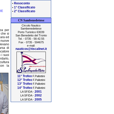
Resoconto
•
1° Classificato
•
RE
2° Classificato
•
CN Sambenedettese
Circolo Nautico
Sambenedettese
dea per
Porto Turistico 63039
 che si
San Benedetto del Tronto
gara ed
Tel. - 0735 - 58.42.55
e nuove
Fax - 0735 - 594675
devano
e-mail:
arsa di
nauticos@tiscalinet.it
catore
 i suoi
darlo,
cultura
con la
11° Trofeo
F.Pallottini
12° Trofeo
F.Pallottini
13° Trofeo
F.Pallottini
14° Trofeo
F.Pallottini
2001
LA SFIDA -
2002
LA SFIDA -
2005
LA SFIDA -