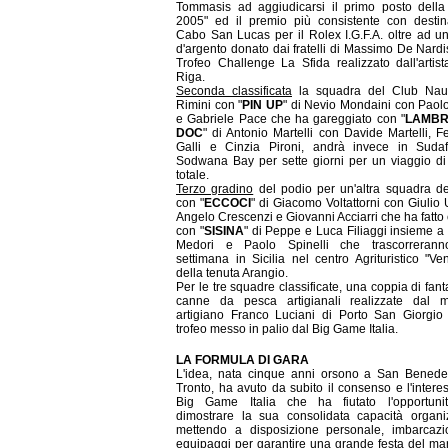
Tommasis ad aggiudicarsi il primo posto della
2005" ed il premio più consistente con destin
Cabo San Lucas per il Rolex I.G.F.A. oltre ad un
d'argento donato dai fratelli di Massimo De Nardi
Trofeo Challenge La Sfida realizzato dall'artis
Riga.
Seconda classificata
la squadra del Club Naut
Rimini con "
PIN UP
" di Nevio Mondaini con Paol
e Gabriele Pace che ha gareggiato con "
LAMB
DOC
" di Antonio Martelli con Davide Martelli, F
Galli e Cinzia Pironi, andrà invece in Sudaf
Sodwana Bay per sette giorni per un viaggio d
totale.
Terzo gradino
del podio per un'altra squadra d
con "
ECCOCI
" di Giacomo Voltattorni con Giulio 
Angelo Crescenzi e Giovanni Acciarri che ha fatto
con "
SISINA
" di Peppe e Luca Filiaggi insieme a
Medori e Paolo Spinelli che trascorreran
settimana in Sicilia nel centro Agrituristico "Ven
della tenuta Arangio.
Per le tre squadre classificate, una coppia di fant
canne da pesca artigianali realizzate dal m
artigiano Franco Luciani di Porto San Giorgio
trofeo messo in palio dal Big Game Italia.
LA FORMULA DI GARA
L'idea, nata cinque anni orsono a San Benedet
Tronto, ha avuto da subito il consenso e l'intere
Big Game Italia che ha fiutato l'opportuni
dimostrare la sua consolidata capacità organi
mettendo a disposizione personale, imbarcazi
equipaggi per garantire una grande festa del ma