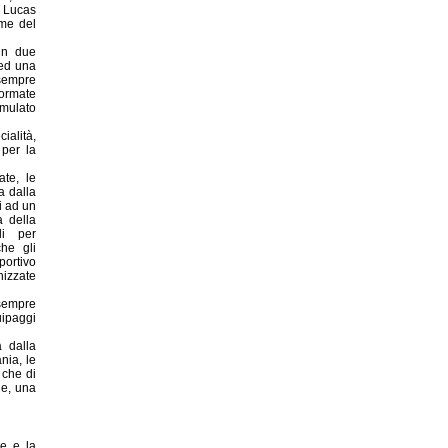
n Lucas
ome del
in due
 ed una
 sempre
formate
mulato
ialità,
 per la
ate, le
a dalla
i ad un
a della
li per
he gli
portivo
nizzate
 sempre
ipaggi
a dalla
nia, le
 che di
ge, una
he e la