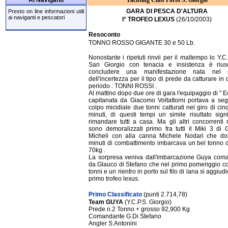
Ai Naviganti
Yachting Club Porto S. Giorgio
GARA DI PESCA D'ALTURA
Presto on line informazioni utili
ai naviganti e pescatori
I° TROFEO LEXUS
(26/10/2003)
Resoconto
TONNO ROSSO GIGANTE 30 e 50 Lb.
Nonostante i ripetuti rinvii per il maltempo lo Y.C
San Giorgio con tenacia e insistenza è rius
concludere una manifestazione nata nel 
dell'incertezza per il tipo di prede da catturare in
periodo : TONNI ROSSI .
Al mattino dopo due ore di gara l'equipaggio di " E
capitanata da Giacomo Voltattorni portava a se
colpo micidiale due tonni catturati nel giro di ci
minuti, di questi tempi un simile risultato signi
rimandare tutti a casa. Ma gli altri concorrenti 
sono demoralizzati primo fra tutti il Miki 3 di 
Micheli con alla canna Michele Nodari che d
minuti di combattimento imbarcava un bel tonno di
70kg .
La sorpresa veniva dall'imbarcazione Guya com
da Glauco di Stefano che nel primo pomeriggio c
tonni e un rientro in porto sul filo di lana si aggiudi
primo trofeo lexus.
Primo Classificato
(punti 2.714,78)
Team GUYA
(Y.C.P.S. Giorgio)
Prede n.2 Tonno + grosso 92,900 Kg
Comandante G.Di Stefano
Angler S.Antonini