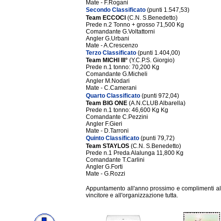
Mate - F.Rogani
Secondo Classificato
(punti 1.547,53)
Team ECCOCI
(C.N. S.Benedetto)
Prede n.2 Tonno + grosso 71,500 Kg
Comandante G.Voltattorni
Angler G.Urbani
Mate - A.Crescenzo
Terzo Classificato
(punti 1.404,00)
Team MICHI III°
(Y.C.P.S. Giorgio)
Prede n.1 tonno: 70,200 Kg
Comandante G.Micheli
Angler M.Nodari
Mate - C.Camerani
Quarto Classificato
(punti 972,04)
Team BIG ONE
(A.N.CLUB Albarella)
Prede n.1 tonno: 46,600 Kg Kg
Comandante C.Pezzini
Angler F.Gieri
Mate - D.Tarroni
Quinto Classificato
(punti 79,72)
Team STAYLOS
(C.N. S.Benedetto)
Prede n.1 Preda Alalunga 11,800 Kg
Comandante T.Carlini
Angler G.Forti
Mate - G.Rozzi
Appuntamento all'anno prossimo e complimenti a
vincitore e all'organizzazione tutta.