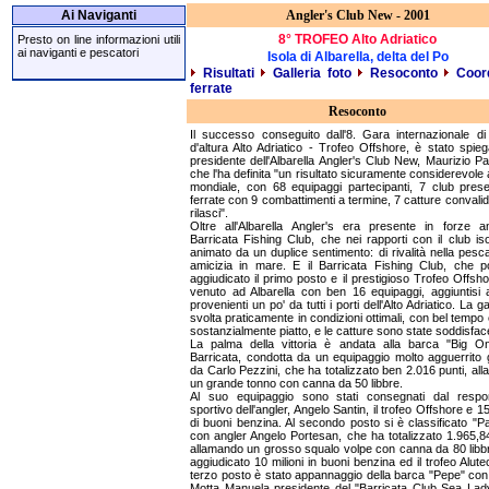
Ai Naviganti
Angler's Club New - 2001
8° TROFEO Alto Adriatico
Presto on line informazioni utili
ai naviganti e pescatori
Isola di Albarella, delta del Po
Risultati
Galleria foto
Resoconto
Coor
ferrate
Resoconto
Il successo conseguito dall'8. Gara internazionale d
d'altura Alto Adriatico - Trofeo Offshore, è stato spieg
presidente dell'Albarella Angler's Club New, Maurizio Pa
che l'ha definita "un risultato sicuramente considerevole a
mondiale, con 68 equipaggi partecipanti, 7 club prese
ferrate con 9 combattimenti a termine, 7 catture convalid
rilasci".
Oltre all'Albarella Angler's era presente in forze a
Barricata Fishing Club, che nei rapporti con il club is
animato da un duplice sentimento: di rivalità nella pesc
amicizia in mare. E il Barricata Fishing Club, che p
aggiudicato il primo posto e il prestigioso Trofeo Offsho
venuto ad Albarella con ben 16 equipaggi, aggiuntisi a
provenienti un po' da tutti i porti dell'Alto Adriatico. La g
svolta praticamente in condizioni ottimali, con bel tempo
sostanzialmente piatto, e le catture sono state soddisface
La palma della vittoria è andata alla barca "Big O
Barricata, condotta da un equipaggio molto agguerrito 
da Carlo Pezzini, che ha totalizzato ben 2.016 punti, al
un grande tonno con canna da 50 libbre.
Al suo equipaggio sono stati consegnati dal respo
sportivo dell'angler, Angelo Santin, il trofeo Offshore e 15
di buoni benzina. Al secondo posto si è classificato "Pag
con angler Angelo Portesan, che ha totalizzato 1.965,84
allamando un grosso squalo volpe con canna da 80 libbr
aggiudicato 10 milioni in buoni benzina ed il trofeo Alute
terzo posto è stato appannaggio della barca "Pepe" con
Motta Manuela presidente del "Barricata Club Sea Lad