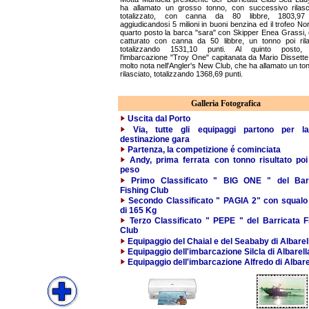
ha allamato un grosso tonno, con successivo rilas
totalizzato, con canna da 80 libbre, 1803,97 
aggiudicandosi 5 milioni in buoni benzina ed il trofeo Nor
quarto posto la barca "sara" con Skipper Enea Grassi,
catturato con canna da 50 libbre, un tonno poi rila
totalizzando 1531,10 punti. Al quinto posto, i
l'imbarcazione "Troy One" capitanata da Mario Dissette,
molto nota nell'Angler's New Club, che ha allamato un ton
rilasciato, totalizzando 1368,69 punti.
Galleria Fotografica
Uscita dal Porto
Via, tutte gli equipaggi partono per l
destinazione gara
Partenza, la competizione é cominciata
Andy, prima ferrata con tonno risultato poi
peso
Primo Classificato " BIG ONE " del Barr
Fishing Club
Secondo Classificato " PAGIA 2" con squalo
di 165 Kg
Terzo Classificato " PEPE " del Barricata F
Club
Equipaggio del Chaial e del Seababy di Albarel
Equipaggio dell'imbarcazione Silcla di Albarell
Equipaggio dell'imbarcazione Alfredo di Albare