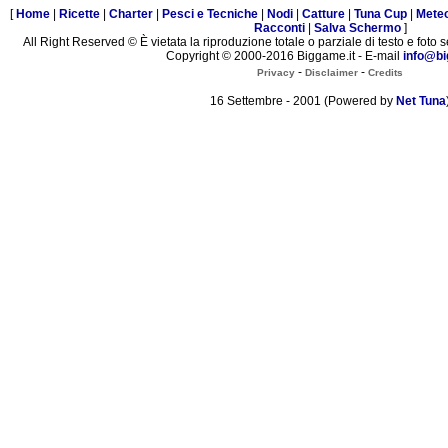
[
Home
|
Ricette
|
Charter
|
Pesci e Tecniche
|
Nodi
|
Catture
|
Tuna Cup
|
Mete
Racconti
|
Salva Schermo
]
All Right Reserved © È vietata la riproduzione totale o parziale di testo e foto s
Copyright © 2000-2016 Biggame.it - E-mail
info@bi
-
-
Privacy
Disclaimer
Credits
16 Settembre - 2001 (Powered by
Net Tuna