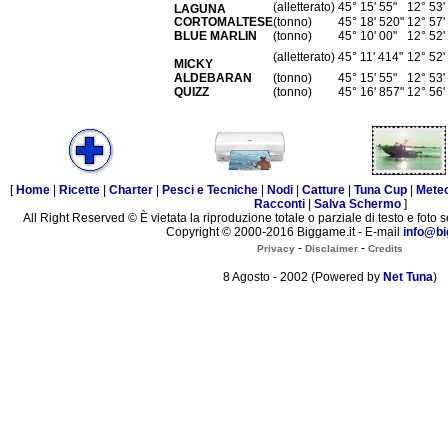
(alletterato)
45° 15' 55"
12° 53'
LAGUNA
CORTOMALTESE
(tonno)
45° 18' 520"
12° 57'
BLUE MARLIN
(tonno)
45° 10' 00"
12° 52'
(alletterato)
45° 11' 414"
12° 52'
MICKY
ALDEBARAN
(tonno)
45° 15' 55"
12° 53'
QUIZZ
(tonno)
45° 16' 857"
12° 56'
[
Home
|
Ricette
|
Charter
|
Pesci e Tecniche
|
Nodi
|
Catture
|
Tuna Cup
|
Mete
Racconti
|
Salva Schermo
]
All Right Reserved © È vietata la riproduzione totale o parziale di testo e foto s
Copyright © 2000-2016 Biggame.it - E-mail
info@bi
-
-
Privacy
Disclaimer
Credits
8 Agosto - 2002 (Powered by
Net Tuna
)