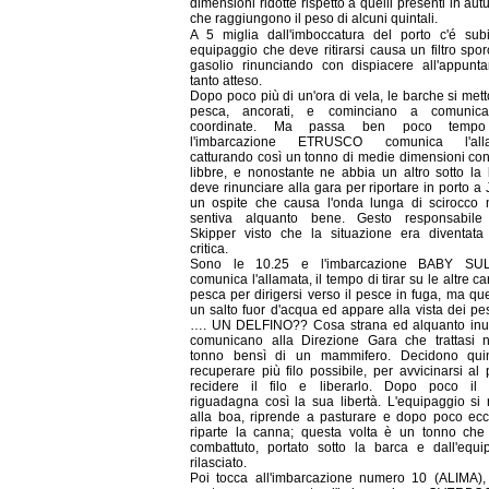
dimensioni ridotte rispetto a quelli presenti in au
che raggiungono il peso di alcuni quintali.
A 5 miglia dall'imboccatura del porto c'é sub
equipaggio che deve ritirarsi causa un filtro spo
gasolio rinunciando con dispiacere all'appunt
tanto atteso.
Dopo poco più di un'ora di vela, le barche si met
pesca, ancorati, e cominciano a comunica
coordinate. Ma passa ben poco temp
l'imbarcazione ETRUSCO comunica l'alla
catturando così un tonno di medie dimensioni con
libbre, e nonostante ne abbia un altro sotto la 
deve rinunciare alla gara per riportare in porto a
un ospite che causa l'onda lunga di scirocco 
sentiva alquanto bene. Gesto responsabile
Skipper visto che la situazione era diventata
critica.
Sono le 10.25 e l'imbarcazione BABY SU
comunica l'allamata, il tempo di tirar su le altre c
pesca per dirigersi verso il pesce in fuga, ma qu
un salto fuor d'acqua ed appare alla vista dei pe
…. UN DELFINO?? Cosa strana ed alquanto inu
comunicano alla Direzione Gara che trattasi 
tonno bensì di un mammifero. Decidono qui
recuperare più filo possibile, per avvicinarsi al
recidere il filo e liberarlo. Dopo poco il
riguadagna così la sua libertà. L'equipaggio si r
alla boa, riprende a pasturare e dopo poco ec
riparte la canna; questa volta è un tonno che
combattuto, portato sotto la barca e dall'equi
rilasciato.
Poi tocca all'imbarcazione numero 10 (ALIMA),