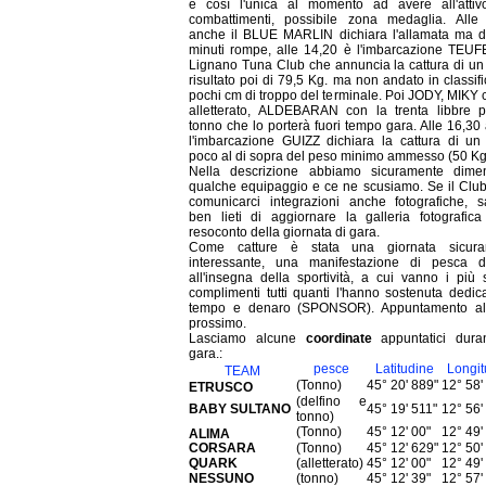
è così l'unica al momento ad avere all'atti
combattimenti, possibile zona medaglia. Alle
anche il BLUE MARLIN dichiara l'allamata ma 
minuti rompe, alle 14,20 è l'imbarcazione TEUF
Lignano Tuna Club che annuncia la cattura di un
risultato poi di 79,5 Kg. ma non andato in classif
pochi cm di troppo del terminale. Poi JODY, MIKY 
alletterato, ALDEBARAN con la trenta libbre 
tonno che lo porterà fuori tempo gara. Alle 16,30
l'imbarcazione GUIZZ dichiara la cattura di un
poco al di sopra del peso minimo ammesso (50 Kg
Nella descrizione abbiamo sicuramente dimen
qualche equipaggio e ce ne scusiamo. Se il Club
comunicarci integrazioni anche fotografiche, 
ben lieti di aggiornare la galleria fotografica
resoconto della giornata di gara.
Come catture è stata una giornata sicura
interessante, una manifestazione di pesca d'
all'insegna della sportività, a cui vanno i più s
complimenti tutti quanti l'hanno sostenuta dedic
tempo e denaro (SPONSOR). Appuntamento al
prossimo.
Lasciamo alcune
coordinate
appuntatici dura
gara.:
pesce
Latitudine
Longit
TEAM
(Tonno)
45° 20' 889"
12° 58'
ETRUSCO
(delfino e
BABY SULTANO
45° 19' 511"
12° 56'
tonno)
(Tonno)
45° 12' 00"
12° 49'
ALIMA
CORSARA
(Tonno)
45° 12' 629"
12° 50'
QUARK
(alletterato)
45° 12' 00"
12° 49'
NESSUNO
(tonno)
45° 12' 39"
12° 57'