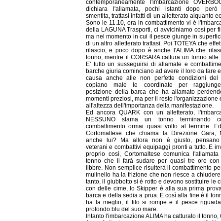
contemporaneamente l'imbarcazione OVERBO
dichiara l'allamata, pochi istanti dopo però
smentita, trattasi infatti di un alletterato alquanto ec
Sono le 11.10, ora in combattimento vi é l'imbarc
della LAGUNA Trasporti, ci avviciniamo così per f
ma nel momento in cui il pesce giunge in superf
di un altro alletterato trattasi. Poi TOTEYA che effe
rilascio, e poco dopo è anche l'ALIMA che rilas
tonno, mentre il CORSARA cattura un tonno alle 
E' tutto un susseguirsi di allamate e combattimen
barche giuria cominciano ad avere il loro da fare e
causa anche alle non perfette condizioni del
copiano male le coordinate per raggiunge
posizione della barca che ha allamato perdend
momenti preziosi, ma per il resto l'organizzazione 
all'altezza dell'importanza della manifestazione.
Ed ancora QUARK con un alletterato, l'imbarc
NESSUNO slama un tonno terminando co
combattimento ormai quasi volto al termine. E
Cortomaltese che chiama la Direzione Gara
anche lui? Ma allora non è giusto, pensano
veterani e combattivi equipaggi pronti a tutto. E i
proprio così, Cortomaltese comunica l'allamata
tonno che li farà sudare per quasi tre ore con
libbre. Non semplice risulterà il combattimento pe
mulinello ha la frizione che non riesce a chiudere
tanto, il giubbotto si è rotto e devono sostituire le 
con delle cime, lo Skipper è alla sua prima prova
barca e della sedia a prua. E così alla fine è il to
ha la meglio, il filo si rompe e il pesce riguada
profondo blu del suo mare.
Intanto l'imbarcazione ALIMA ha catturato il tonno,