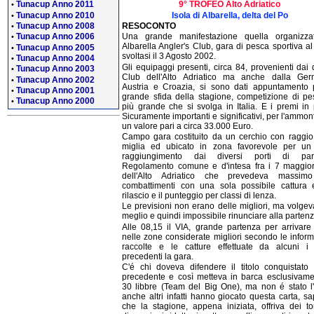
Tunacup Anno 2011
9° TROFEO Alto Adriatico
•
Tunacup Anno 2010
Isola di Albarella, delta del Po
•
Tunacup Anno 2008
RESOCONTO
•
Tunacup Anno 2006
Una grande manifestazione quella organizz
•
Albarella Angler's Club, gara di pesca sportiva a
Tunacup Anno 2005
•
svoltasi il 3 Agosto 2002.
Tunacup Anno 2004
•
Gli equipaggi presenti, circa 84, provenienti dai 
Tunacup Anno 2003
•
Club dell'Alto Adriatico ma anche dalla Ger
Tunacup Anno 2002
•
Austria e Croazia, si sono dati appuntamento 
Tunacup Anno 2001
•
grande sfida della stagione, competizione di pe
Tunacup Anno 2000
•
più grande che si svolga in Italia. E i premi in 
Sicuramente importanti e significativi, per l'ammon
un valore pari a circa 33.000 Euro.
Campo gara costituito da un cerchio con raggio
miglia ed ubicato in zona favorevole per un 
raggiungimento dai diversi porti di part
Regolamento comune e d'intesa fra i 7 maggior
dell'Alto Adriatico che prevedeva massim
combattimenti con una sola possibile cattura
rilascio e il punteggio per classi di lenza.
Le previsioni non erano delle migliori, ma volgev
meglio e quindi impossibile rinunciare alla partenz
Alle 08,15 il VIA, grande partenza per arrivare
nelle zone considerate migliori secondo le inform
raccolte e le catture effettuate da alcuni i 
precedenti la gara.
C'é chi doveva difendere il titolo conquistato 
precedente e così metteva in barca esclusivame
30 libbre (Team del Big One), ma non é stato l'
anche altri infatti hanno giocato questa carta, s
che la stagione, appena iniziata, offriva dei to