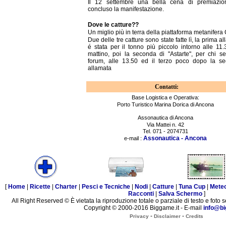
Il 12 settembre una bella cena di premiazi
concluso la manifestazione.
Dove le catture??
Un miglio più in terra della piattaforma metanifera 
Due delle tre catture sono state fatte lì, la prima a
é stata per il tonno più piccolo intorno alle 11.
mattino, poi la seconda di "Astarte", per chi se
forum, alle 13.50 ed il terzo poco dopo la s
allamata
Contatti:
Base Logistica e Operativa:
Porto Turistico Marina Dorica di Ancona
Assonautica di Ancona
Via Mattei n. 42
Tel. 071 - 2074731
Assonautica - Ancona
e-mail :
[
Home
|
Ricette
|
Charter
|
Pesci e Tecniche
|
Nodi
|
Catture
|
Tuna Cup
|
Mete
Racconti
|
Salva Schermo
]
All Right Reserved © È vietata la riproduzione totale o parziale di testo e foto s
Copyright © 2000-2016 Biggame.it - E-mail
info@bi
-
-
Privacy
Disclaimer
Credits