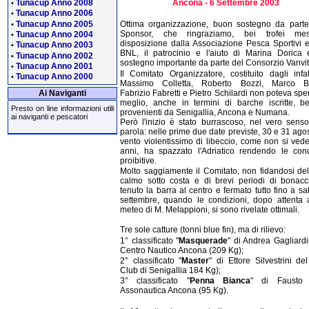
Tunacup Anno 2008
Ancona - 6 Settembre 2003
•
Tunacup Anno 2006
•
Tunacup Anno 2005
Ottima organizzazione, buon sostegno da parte
•
Sponsor, che ringraziamo, bei trofei me
Tunacup Anno 2004
•
disposizione dalla Associazione Pesca Sportivi e
Tunacup Anno 2003
•
BNL, il patrocinio e l'aiuto di Marina Dorica
Tunacup Anno 2002
•
sostegno importante da parte del Consorzio Vanvite
Tunacup Anno 2001
•
Il Comitato Organizzatore, costituito dagli infat
Tunacup Anno 2000
•
Massimo Colletta, Roberto Bozzi, Marco Bi
Fabrizio Fabretti e Pietro Schilardi non poteva spe
Ai Naviganti
meglio, anche in termini di barche iscritte, b
Presto on line informazioni utili
provenienti da Senigallia, Ancona e Numana.
ai naviganti e pescatori
Però l'inizio è stato burrascoso, nel vero senso
parola: nelle prime due date previste, 30 e 31 ago
vento violentissimo di libeccio, come non si ved
anni, ha spazzato l'Adriatico rendendo le cond
proibitive.
Molto saggiamente il Comitato, non fidandosi de
calmo sotto costa e di brevi periodi di bonacc
tenuto la barra al centro e fermato tutto fino a s
settembre, quando le condizioni, dopo attenta a
meteo di M. Melappioni, si sono rivelate ottimali.
Tre sole catture (tonni blue fin), ma di rilievo:
1° classificato "
Masquerade
" di Andrea Gagliardi
Centro Nautico Ancona (209 Kg);
2° classificato "
Master
" di Ettore Silvestrini de
Club di Senigallia 184 Kg);
3° classificato "
Penna Bianca
" di Fausto 
Assonautica Ancona (95 Kg).