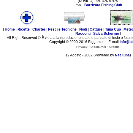
(ROVIGO) - tel.0426-89125
Barricata Fishing Club
Email -
[
Home
|
Ricette
|
Charter
|
Pesci e Tecniche
|
Nodi
|
Catture
|
Tuna Cup
|
Mete
Racconti
|
Salva Schermo
]
All Right Reserved © È vietata la riproduzione totale o parziale di testo e foto s
Copyright © 2000-2016 Biggame.it - E-mail
info@bi
-
-
Privacy
Disclaimer
Credits
12 Agosto - 2002 (Powered by
Net Tuna
)