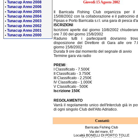
Tunacup Anno 2008
Giovedì 15 Agosto 2002
•
Tunacup Anno 2006
•
Tunacup Anno 2005
•
Il Barricata Fishing Club organizza per il 
Tunacup Anno 2004
15/08/2002 con la collaborazione e il patrocinio d
•
Fipsas e Porto Barricata s.r.l. una gara di pesca d'a
Tunacup Anno 2003
•
ISCRIZIONI
Tunacup Anno 2002
•
Iscrizioni aperte dal giorno 10/8/2002 chiuderan
Tunacup Anno 2001
•
ore 7.00 del giorno 15/8/2002
Tunacup Anno 2000
•
Raduno tutti i partecipanti dovranno trov
disposizione del Direttore di Gara alle ore 7
giorno 15/8/2002
Durata 9 ore dal momento del segnale di avvio
Termine gara via radio
PREMI
:
I Classificato - 7.500€
II Classificato - 3.750€
III Classificato - 2.250€
IV Classificato - 1.000€
V Classificato - 500€
Iscrizione 150€
REGOLAMENTO
Varrà il regolamento unico dell'Interclub già in p
di ogni singolo Club dell'Alto Adriatico.
Contatti:
Barricata Fishing Club
Via del mare, 67
Località BONELLI DI PORTO TOLLE