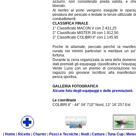
azzurro, non considerato preda valida, e ch
liberato.
Al rientro al porto vengono eseguite le operaz
pesatura del pescato e testate le lenze utilizzate d
combattimenti.
CLASSIFICA FINALE
1° Classificato MACON V con 2.431,25
2° Classificato MISTER 26 con 1.912,50
3° Classificato COLIBRI II° con 1.145,95
Poche le allamate, peccato perché la manifes
curata nei minimi particolari si meritava un po'
fortuna.
Durante la cena organizzata la sera della domeni
stati premiati gli equipaggi classificatisi e l'equipa
Verde Luna con un premio di consolazione no
ragazzo più giovane iscrittosi alla manifestaz
pesca sportiva.
GALLERIA FOTOGRAFICA
Alcune foto degli equipaggi e delle premiazioni.
Le coordinate
COLIBRI II° - 44° 04' 710" Nord, 13° 16' 257 Est
[
Home
|
Ricette
|
Charter
|
Pesci e Tecniche
|
Nodi
|
Catture
|
Tuna Cup
|
Mete