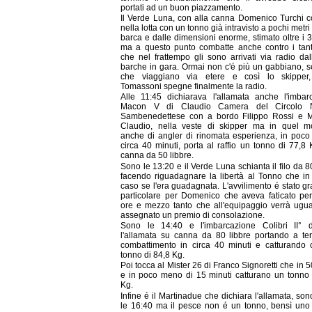
portati ad un buon piazzamento.
Il Verde Luna, con alla canna Domenico Turchi c
nella lotta con un tonno già intravisto a pochi metri 
barca e dalle dimensioni enorme, stimato oltre i 
ma a questo punto combatte anche contro i tanti
che nel frattempo gli sono arrivati via radio dal
barche in gara. Ormai non c'é più un gabbiano, so
che viaggiano via etere e così lo skipper,
Tomassoni spegne finalmente la radio.
Alle 11:45 dichiarava l'allamata anche l'imbar
Macon V di Claudio Camera del Circolo N
Sambenedettese con a bordo Filippo Rossi e M
Claudio, nella veste di skipper ma in quel 
anche di angler di rinomata esperienza, in poco
circa 40 minuti, porta al raffio un tonno di 77,8
canna da 50 libbre.
Sono le 13:20 e il Verde Luna schianta il filo da 8
facendo riguadagnare la libertà al Tonno che in
caso se l'era guadagnata. L'avvilimento é stato g
particolare per Domenico che aveva faticato pe
ore e mezzo tanto che all'equipaggio verrà ugu
assegnato un premio di consolazione.
Sono le 14:40 e l'imbarcazione Colibri II° d
l'allamata su canna da 80 libbre portando a ter
combattimento in circa 40 minuti e catturando 
tonno di 84,8 Kg.
Poi tocca al Mister 26 di Franco Signoretti che in 5
e in poco meno di 15 minuti catturano un tonno 
Kg.
Infine é il Martinadue che dichiara l'allamata, so
le 16:40 ma il pesce non é un tonno, bensì uno