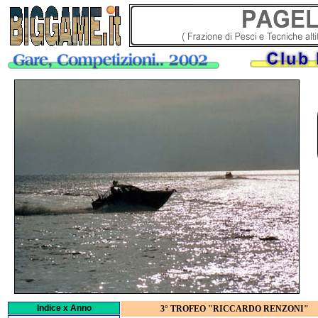
Indice x Anno
3° TROFEO "RICCARDO RENZONI"