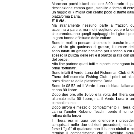
Mancano pochi istanti alle ore 8.00 orario di pa
destinazione campo gara, stabilito a forma di cer
un raggio di 7 miglia con centro poco distante dall
piattaforma Daria.
E' il VIA.
Ma stranamente nessuno parte a "razzo", qu
accenna a partire, ma molti vogliono vedere la di
che prenderanno quegli equipaggi che i giorni pre
la gara hanno effettuato delle catture.
Sono in molti a pensare che sotto le barche in at
via, ci sia già qualcosa di grosso; il rumore dei
sono infatti un grosso richiamo per il tonno a cui
spesso la pulizia delle reti e il pranzo gratis con gl
del pesce.
Alla fine partono quasi tutti e in pochi rimangono in
primi "fortunati".
Sono infatti il Verde Luna del Fisherman Club di F
Thera dell'Insomnia Fishing Club, i primi ad all
poca distanza dalla piattaforma Daria.
Sono le 08.52 ed il Verde Luna dichiara l'allamat
canna 80 libbre.
Dopo due ore, alle 10.50 é la volta del Thera co
allamato sulla 50 libbre, ma il Verde Luna é an
combattimento.
Dopo un'ora e mezzo di combattimento il Thera, c
canna l'angler Roberto Tecchi, perde il tonno
rottura della lenza.
Il Thera era in gara per difendere i precedenti
conquistati nelle due edizioni precedenti, ma la 
forse i "gufi" di qualcuno non li hanno aiutati a p
termine il combattimento che li avrebbe sicu