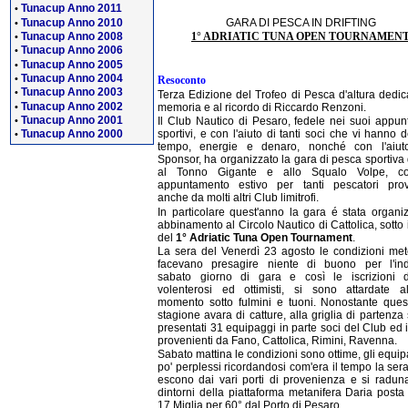
Tunacup Anno 2011
•
Tunacup Anno 2010
GARA DI PESCA IN DRIFTING
•
1° ADRIATIC TUNA OPEN TOURNAMEN
Tunacup Anno 2008
•
Tunacup Anno 2006
•
Tunacup Anno 2005
•
Tunacup Anno 2004
•
Resoconto
Tunacup Anno 2003
•
Terza Edizione del Trofeo di Pesca d'altura dedic
Tunacup Anno 2002
•
memoria e al ricordo di Riccardo Renzoni.
Tunacup Anno 2001
•
Il Club Nautico di Pesaro, fedele nei suoi appun
Tunacup Anno 2000
sportivi, e con l'aiuto di tanti soci che vi hanno 
•
tempo, energie e denaro, nonché con l'aiut
Sponsor, ha organizzato la gara di pesca sportiva 
al Tonno Gigante e allo Squalo Volpe, co
appuntamento estivo per tanti pescatori prov
anche da molti altri Club limitrofi.
In particolare quest'anno la gara é stata organiz
abbinamento al Circolo Nautico di Cattolica, sotto
del
1° Adriatic Tuna Open Tournament
.
La sera del Venerdì 23 agosto le condizioni me
facevano presagire niente di buono per l'in
sabato giorno di gara e così le iscrizioni 
volenterosi ed ottimisti, si sono attardate all
momento sotto fulmini e tuoni. Nonostante ques
stagione avara di catture, alla griglia di partenza
presentati 31 equipaggi in parte soci del Club ed 
provenienti da Fano, Cattolica, Rimini, Ravenna.
Sabato mattina le condizioni sono ottime, gli equi
po' perplessi ricordandosi com'era il tempo la ser
escono dai vari porti di provenienza e si radun
dintorni della piattaforma metanifera Daria posta
17 Miglia per 60° dal Porto di Pesaro.