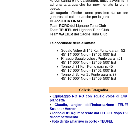
kg con canna e filo da sgombri, unico avvenimento
ad una tartaruga che ha movimentato la giorn
pesca.
Un augurio affinché l'anno prossimo sia un an
generoso di catture, anche per la gara.
CLASSIFICA FINALE
Team
RORO
del Lignano Tuna Club
Team
TEUFEL
del Lignano Tuna Club
Team
WALTER
del Caorle Tuna Club
Le coordinate delle allamate
Squalo Volpe di 149 Kg. Punto gara n. 52
45° 14' 000" Nord - 13° 01' 000" Est
Rilascio Squalo volpe . Punto gara n.51
45° 14' 000" Nord - 12° 59' 500" Est
Tonno di 81 Kg . Punto gara n. 45
45° 15' 000" Nord - 13° 01' 000" Est
Tonno di Striker 1 . Punto gara n. 37
45° 16' 000" Nord - 12° 59' 500" Est
Galleria Fotografica
•
Equipaggio RO RO con squalo volpe di 149
plancetta
•
Claudio, angler dell'imbarcazione TEUF
Strasser Verner
•
Tonno di 81 Kg imbarcato dal TEUFEL dopo 15 
di combattimento
•
Foto di rito all'arrivo in porto - TEUFEL