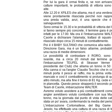
Per lui la gara é ormai finita e, se non arrivano
catture importanti, le probabilità di vittoria son
alte.
Alle 12.20 é XFILES che allama, ma é una verdes
viene prontamente rilasciata perché non rappr
una preda valida, anzi, é una specie che 
salvaguardare.
Sono ormai le 15.30 e le probabilità di vittoria d
si fanno sempre più concrete, il termine gara é p
infatti per le 17.00. Ma ora é l'imbarcazione WAL
Caorle a dichiarare l'alamata; trattasi di squalo
rilasciato dopo circa 15 minuti di combattimento.
Poi é il BABY SULTANO che comunica alla radio 
Direzione Gara, ma é un falso allarme, probabi
una razza di medie dimensioni.
Le possibilità di contrastare il RORO, sono
svanite, ma a circa 20 minuti dal termine g
l'imbarcazione TEUFEL di Strasser Verner 
presidente del Club) che allama un tonno in 50 l
Alla canna ci va l'angler Claudio Tecchio che in c
minuti porta il pesce al raffio, ma la prima volt
mancato e così il combattimento si prolunga di q
altro minuto, ma alla fine il tonno di 81 Kg. cede e 
in plancetta. Questo pesce strapperà il secondo p
Team di Caorle, imbarcazione WALTER.
Avremo voluto assistere a più combattimenti come
angler avrebbero voluto combattere con sua Mae
tonno, ma la giornata dal punto di vista delle ca
stata un po' avara, confermando la media del peri
L'imbarcazione Cortomaltese, del Big Game
Jesolo, ha effettuato una cattura di una razza di