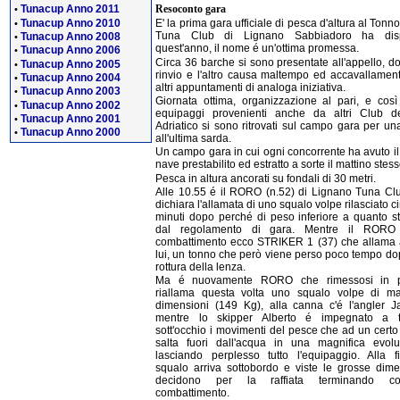
Resoconto gara
Tunacup Anno 2011
•
Tunacup Anno 2010
E' la prima gara ufficiale di pesca d'altura al Tonno
•
Tuna Club di Lignano Sabbiadoro ha disp
Tunacup Anno 2008
•
quest'anno, il nome é un'ottima promessa.
Tunacup Anno 2006
•
Circa 36 barche si sono presentate all'appello, d
Tunacup Anno 2005
•
rinvio e l'altro causa maltempo ed accavallamen
Tunacup Anno 2004
•
altri appuntamenti di analoga iniziativa.
Tunacup Anno 2003
•
Giornata ottima, organizzazione al pari, e così 
Tunacup Anno 2002
•
equipaggi provenienti anche da altri Club del
Tunacup Anno 2001
•
Adriatico si sono ritrovati sul campo gara per un
Tunacup Anno 2000
•
all'ultima sarda.
Un campo gara in cui ogni concorrente ha avuto il
nave prestabilito ed estratto a sorte il mattino stess
Pesca in altura ancorati su fondali di 30 metri.
Alle 10.55 é il RORO (n.52) di Lignano Tuna Cl
dichiara l'allamata di uno squalo volpe rilasciato c
minuti dopo perché di peso inferiore a quanto sta
dal regolamento di gara. Mentre il RORO
combattimento ecco STRIKER 1 (37) che allama
lui, un tonno che però viene perso poco tempo do
rottura della lenza.
Ma é nuovamente RORO che rimessosi in p
riallama questa volta uno squalo volpe di ma
dimensioni (149 Kg), alla canna c'é l'angler J
mentre lo skipper Alberto é impegnato a t
sott'occhio i movimenti del pesce che ad un certo
salta fuori dall'acqua in una magnifica evolu
lasciando perplesso tutto l'equipaggio. Alla f
squalo arriva sottobordo e viste le grosse dime
decidono per la raffiata terminando co
combattimento.