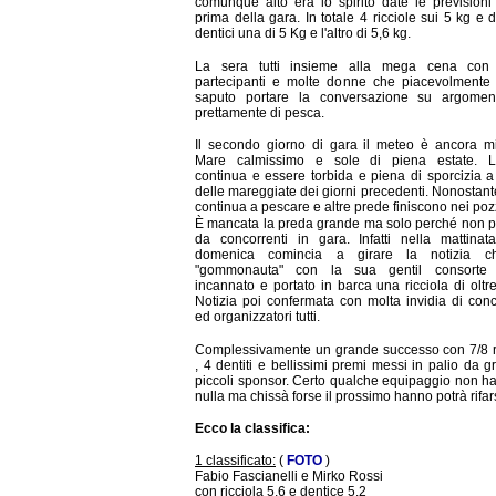
comunque alto era lo spirito date le prevision
prima della gara. In totale 4 ricciole sui 5 kg e 
dentici una di 5 Kg e l'altro di 5,6 kg.
La sera tutti insieme alla mega cena con t
partecipanti e molte donne che piacevolmente
saputo portare la conversazione su argomen
prettamente di pesca.
Il secondo giorno di gara il meteo è ancora mi
Mare calmissimo e sole di piena estate. L
continua e essere torbida e piena di sporcizia 
delle mareggiate dei giorni precedenti. Nonostante
continua a pescare e altre prede finiscono nei pozz
È mancata la preda grande ma solo perché non 
da concorrenti in gara. Infatti nella mattinat
domenica comincia a girare la notizia 
"gommonauta" con la sua gentil consorte
incannato e portato in barca una ricciola di oltr
Notizia poi confermata con molta invidia di conc
ed organizzatori tutti.
Complessivamente un grande successo con 7/8 r
, 4 dentiti e bellissimi premi messi in palio da g
piccoli sponsor. Certo qualche equipaggio non h
nulla ma chissà forse il prossimo hanno potrà rifars
Ecco la classifica:
1 classificato:
(
FOTO
)
Fabio Fascianelli e Mirko Rossi
con ricciola 5,6 e dentice 5.2