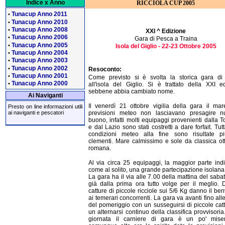
Indice x Anno
RICCIOLA CUP 2005
Tunacup Anno 2011
•
Tunacup Anno 2010
•
Tunacup Anno 2008
•
XXI ^ Edizione
Tunacup Anno 2006
•
Gara di Pesca a Traina
Tunacup Anno 2005
•
Isola del Giglio - 22-23 Ottobre 2005
Tunacup Anno 2004
•
Tunacup Anno 2003
•
Tunacup Anno 2002
•
Resoconto:
Tunacup Anno 2001
•
Come previsto si è svolta la storica gara di
Tunacup Anno 2000
•
all'isola del Giglio. Si è trattato della XXI e
sebbene abbia cambiato nome.
Ai Naviganti
Il venerdì 21 ottobre vigilia della gara il ma
Presto on line informazioni utili
previsioni meteo non lasciavano presagire nu
ai naviganti e pescatori
buono, infatti molti equipaggi provenienti dalla 
e dal Lazio sono stati costretti a dare forfait. Tut
condizioni meteo alla fine sono risultate p
clementi. Mare calmissimo e sole da classica ot
romana.
Al via circa 25 equipaggi, la maggior parte ind
come al solito, una grande partecipazione isolana
La gara ha il via alle 7.00 della mattina del saba
già dalla prima ora tutto volge per il meglio. 
catture di piccole ricciole sui 5/6 Kg danno il be
ai temerari concorrenti. La gara va avanti fino all
del pomeriggio con un susseguirsi di piccole cat
un alternarsi continuo della classifica provvisoria.
giornata il carniere di gara è un po' mis