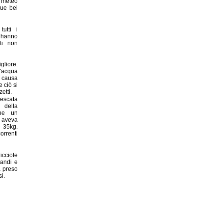
i meteo
due bei
utti i
 hanno
ti non
gliore.
'acqua
a causa
 ciò si
etti.
pescata
a della
che un
 aveva
e 35kg.
orrenti
icciole
randi e
a preso
i.