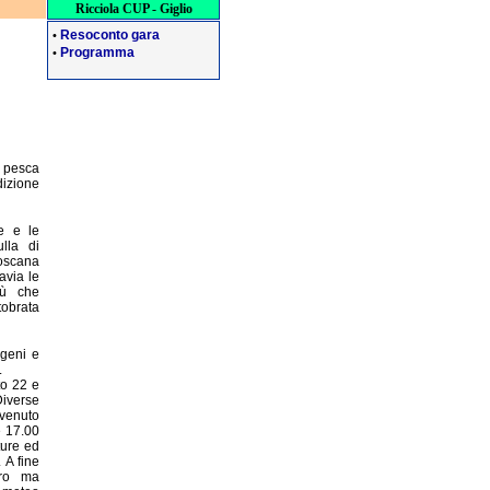
Ricciola CUP - Giglio
Resoconto gara
•
Programma
•
 pesca
dizione
re e le
lla di
Toscana
tavia le
iù che
tobrata
igeni e
.
to 22 e
Diverse
nvenuto
e 17.00
ture ed
 A fine
ero ma