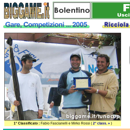
1° Classificato :
Fabio Fascianelli e Mirko Rossi (
2° class. »
)