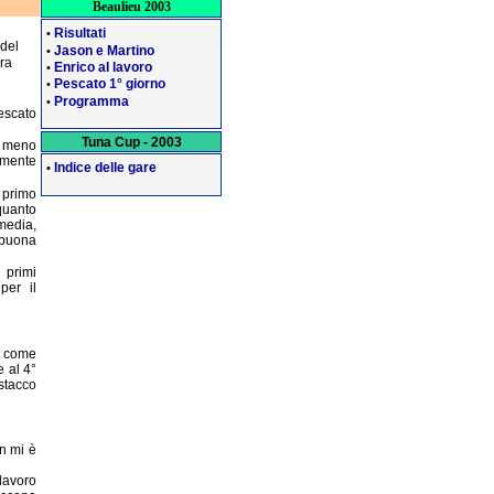
Beaulieu 2003
Risultati
•
 del
Jason e Martino
•
ra
Enrico al lavoro
•
Pescato 1° giorno
•
Programma
•
escato
Tuna Cup - 2003
o meno
amente
Indice delle gare
•
l primo
quanto
 media,
 buona
 primi
per il
e come
e al 4°
istacco
on mi è
 lavoro