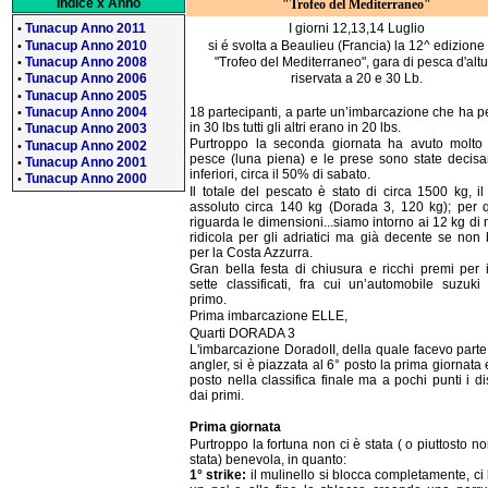
Indice x Anno
"Trofeo del Mediterraneo"
Tunacup Anno 2011
I giorni 12,13,14 Luglio
•
Tunacup Anno 2010
si é svolta a Beaulieu (Francia) la 12^ edizione
•
Tunacup Anno 2008
"Trofeo del Mediterraneo", gara di pesca d'altu
•
Tunacup Anno 2006
riservata a 20 e 30 Lb.
•
Tunacup Anno 2005
•
Tunacup Anno 2004
18 partecipanti, a parte un’imbarcazione che ha p
•
in 30 lbs tutti gli altri erano in 20 lbs.
Tunacup Anno 2003
•
Purtroppo la seconda giornata ha avuto molt
Tunacup Anno 2002
•
pesce (luna piena) e le prese sono state decis
Tunacup Anno 2001
•
inferiori, circa il 50% di sabato.
Tunacup Anno 2000
•
Il totale del pescato è stato di circa 1500 kg, i
assoluto circa 140 kg (Dorada 3, 120 kg); per 
riguarda le dimensioni...siamo intorno ai 12 kg di
ridicola per gli adriatici ma già decente se non
per la Costa Azzurra.
Gran bella festa di chiusura e ricchi premi per i
sette classificati, fra cui un’automobile suzuki 
primo.
Prima imbarcazione ELLE,
Quarti DORADA 3
L'imbarcazione DoradoII, della quale facevo part
angler, si è piazzata al 6° posto la prima giornata 
posto nella classifica finale ma a pochi punti i d
dai primi.
Prima giornata
Purtroppo la fortuna non ci è stata ( o piuttosto n
stata) benevola, in quanto:
1° strike:
il mulinello si blocca completamente, ci