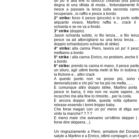
un po' e alla fine lo sblocco creando una parr
degna di una sfilata di moda... fortunatamente M
riesce a passare la lenza sulla seconda can
recuperare...io raffio e pesce a bordo.
2° strike:
forzo il pesce (piccolo) e lo porto sott
alquanto vivace, Martino raffia e... crack il
schianta e se ne va a fondo.
3° strike
(doppio)
Jason schianta subito, io filo lenza.... e filo lenza
pesce va ad attorcigliarsi su una terza lenza....
doppio schianto(uno schianto di strike)
4° strike:
alla canna Piero, lavora un po' il pesc
mettiamo a bordo
5° strike :
alla canna Enrico, no problem, anche li
a bordo
6° strike:
prendo la canna in mano, il pesce part
un siluro, agli ultimi trenta metri di filo in bobina 
la frizione e... altro crack
A questo punto non ne posso più, sono of
demoralizzato e chi più' ne ha più ne metta........
E comunque altro doppio strike, Martino porta 
pesce in barca, il mio non ne vuole sapere....lo
incacchio ma alla fine lo rimonto....per la coda.
E ancora doppio strike, questa volta optiamo 
release essendo i tonni troppo baby.
Che forse magari con un po' meno di sfiga a
vinto la manche?.?.?.?
E meno male che avevamo un'ottimo skipper ( 
forse dire skippera....)
Un ringraziamento a Piero, armatore del Dorada
saluto a Martino e a Enrico, ottimi compagni, e un 