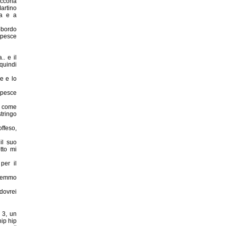
uccona
artino
na e a
obordo
 pesce
.. e il
 quindi
e e lo
 pesce
e come
stringo
feso,
il suo
tto mi
per il
vremmo
dovrei
 3, un
hip hip