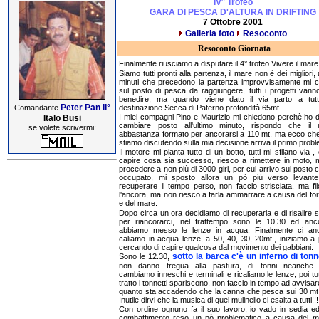
IV° Trofeo
GARA DI PESCA D'ALTURA IN DRIFTING
7 Ottobre 2001
Galleria foto
Resoconto
Resoconto Giornata
Finalmente riusciamo a disputare il 4° trofeo Vivere il mare
Siamo tutti pronti alla partenza, il mare non è dei migliori, 
minuti che precedono la partenza improvvisamente mi 
sul posto di pesca da raggiungere, tutti i progetti vanno
benedire, ma quando viene dato il via parto a tutt
Peter Pan II°
destinazione Secca di Paterno profondità 65mt.
Comandante
I miei compagni Pino e Maurizio mi chiedono perchè ho d
Italo Busi
cambiare posto all'ultimo minuto, rispondo che il
se volete scrivermi:
abbastanza formato per ancorarsi a 110 mt, ma ecco ch
stiamo discutendo sulla mia decisione arriva il primo prob
Il motore mi pianta tutto di un botto, tutti mi sfilano via ,
capire cosa sia successo, riesco a rimettere in moto,
procedere a non più di 3000 giri, per cui arrivo sul posto 
occupato, mi sposto allora un pò più verso levante
recuperare il tempo perso, non faccio strisciata, ma fil
l'ancora, ma non riesco a farla ammarrare a causa del for
e del mare.
Dopo circa un ora decidiamo di recuperarla e di risalire 
per riancorarci, nel frattempo sono le 10,30 ed an
abbiamo messo le lenze in acqua. Finalmente ci anc
caliamo in acqua lenze, a 50, 40, 30, 20mt., iniziamo a
cercando di capire qualcosa dal movimento dei gabbiani.
sotto la barca c'è un inferno di tonn
Sono le 12.30,
non danno tregua alla pastura, di tonni neanche l
cambiamo inneschi e terminali e ricaliamo le lenze, poi tu
tratto i tonnetti spariscono, non faccio in tempo ad avvisar
quanto sta accadendo che la canna che pesca sui 30 mt 
Inutile dirvi che la musica di quel mulinello ci esalta a tutti!!!
Con ordine ognuno fa il suo lavoro, io vado in sedia ed i
combattimento reso un pò problematico a causa del 