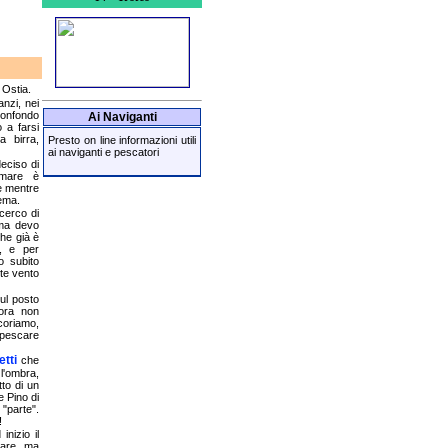
 Ostia.
anzi, nei
confondo
Ai Naviganti
 a farsi
a birra,
Presto on line informazioni utili
ai naviganti e pescatori
eciso di
 mare è
e mentre
lema.
 cerco di
 ma devo
che già è
, e per
o subito
te vento
sul posto
cora non
oriamo,
 pescare
etti
che
'ombra,
tto di un
e Pino di
"parte".
!
nizio il
mare, ma