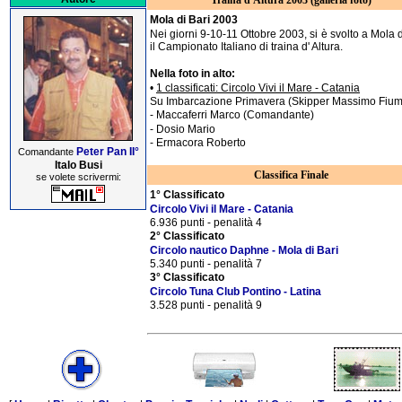
Traina d'Altura 2003 (galleria foto)
Mola di Bari 2003
Nei giorni 9-10-11 Ottobre 2003, si è svolto a Mola d
il Campionato Italiano di traina d' Altura.
Nella foto in alto:
•
1 classificati: Circolo Vivi il Mare - Catania
Su Imbarcazione Primavera (Skipper Massimo Fiu
- Maccaferri Marco (Comandante)
- Dosio Mario
- Ermacora Roberto
Peter Pan II°
Comandante
Italo Busi
Classifica Finale
se volete scrivermi:
1° Classificato
Circolo Vivi il Mare - Catania
6.936 punti - penalità 4
2° Classificato
Circolo nautico Daphne - Mola di Bari
5.340 punti - penalità 7
3° Classificato
Circolo Tuna Club Pontino - Latina
3.528 punti - penalità 9