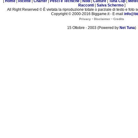
[
Home
|
Ricette
|
Charter
|
Pesci e Tecniche
|
Nodi
|
Catture
|
Tuna Cup
|
Mete
Racconti
|
Salva Schermo
]
All Right Reserved © È vietata la riproduzione totale o parziale di testo e foto s
Copyright © 2000-2016 Biggame.it - E-mail
info@bi
-
-
Privacy
Disclaimer
Credits
15 Ottobre - 2003 (Powered by
Net Tuna
)