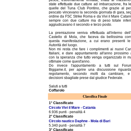
state effettuate due catture ad imbarcazione, fra l
quelle del Tuna Club Pontino, che grazie al pe
pescato vincevano la seconda giornata di gara, segu
ordine da FSC Strike Roma e da Vivi il Mare Catani
sempre con due catture ma di peso totale inferi
aggiudicavano il secondo e terzo posto.
La premiazione veniva effettuata all'interno dell'
Castello di Mola, che faceva da bellissima cor
questa manifestazione, a cui erano presenti le
Autorità del luogo.
Non mi resta che fare i complimenti ai nuovi Ca
Italiani, e dare appuntamento all'anno prossimo a 
con la speranza che tutto venga organizzato in m
ottimale come quest'anno.
Do invece l'appuntamento a tutti sul Foru
Biggame.it, per aprire una discussione riguarda
regolamento, secondo molti da cambiare, e 
decisioni sbagliate prese dal giudice Federale.
Saluti a tutti
Coffarolo
Classifica Finale
1° Classificato
Circolo Vivi il Mare - Catania
6.936 punti - penalità 4
2° Classificato
Circolo nautico Daphne - Mola di Bari
5.340 punti - penalità 7
3° Classificato