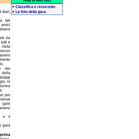
Mola di Bari 2003
Classifica e resoconto
i Bari,
Le foto della gara
a tali
i amici
bbiano
ale da
tutti e
 nella
 mezzo
navano
iamento
do.
e dei
a della
ipaggi
gio, in
idonea
e.
vo per
vverse
i gare
davano
, e il
o gara
prima
atania,