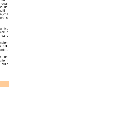
e quali
so del
iti in
a, che
ore si
antico
nice a
 varie
mpioni
tutti,
aniera
m del
nte il
sulle