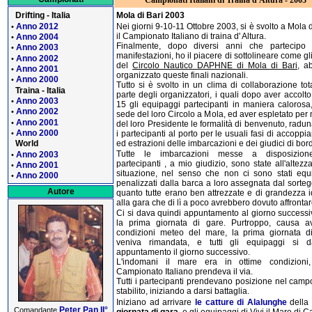
Campionati Italiani di Traina d'Altura - 2003
Drifting - Italia
Mola di Bari 2003
Anno 2012
Nei giorni 9-10-11 Ottobre 2003, si è svolto a Mola d
•
il Campionato Italiano di traina d' Altura.
Anno 2004
•
Finalmente, dopo diversi anni che partecipo 
Anno 2003
•
manifestazioni, ho il piacere di sottolineare come gl
Anno 2002
•
del
Circolo Nautico DAPHNE di Mola di Bari
, a
Anno 2001
•
organizzato queste finali nazionali.
Anno 2000
•
Tutto si è svolto in un clima di collaborazione tot
Traina - Italia
parte degli organizzatori, i quali dopo aver accolto 
Anno 2003
•
15 gli equipaggi partecipanti in maniera calorosa,
Anno 2002
•
sede del loro Circolo a Mola, ed aver espletato per
Anno 2001
•
del loro Presidente le formalità di benvenuto, radu
Anno 2000
i partecipanti al porto per le usuali fasi di accopp
•
ed estrazioni delle imbarcazioni e dei giudici di bor
World
Tutte le imbarcazioni messe a disposizion
Anno 2003
•
partecipanti , a mio giudizio, sono state all'altezz
Anno 2001
•
situazione, nel senso che non ci sono stati equ
Anno 2000
•
penalizzati dalla barca a loro assegnata dal sorteg
Autore
quanto tutte erano ben attrezzate e di grandezza 
alla gara che di lì a poco avrebbero dovuto affrontar
Ci si dava quindi appuntamento al giorno successi
la prima giornata di gare. Purtroppo, causa a
condizioni meteo del mare, la prima giornata d
veniva rimandata, e tutti gli equipaggi si 
appuntamento il giorno successivo.
L'indomani il mare era in ottime condizioni
Campionato Italiano prendeva il via.
Tutti i partecipanti prendevano posizione nel camp
stabilito, iniziando a darsi battaglia.
Iniziano ad arrivare
le catture di Alalunghe
della
Peter Pan II°
Comandante
giornata di gara
, e gli equipaggi di Vivi il Mare di C