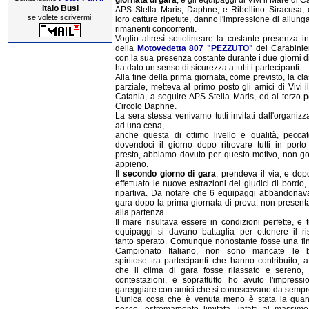
Italo Busi
APS Stella Maris, Daphne, e Ribellino Siracusa, 
se volete scrivermi:
loro catture ripetute, danno l'impressione di allung
rimanenti concorrenti.
Voglio altresì sottolineare la costante presenza i
della
Motovedetta 807 "PEZZUTO"
dei Carabinier
con la sua presenza costante durante i due giorni d
ha dato un senso di sicurezza a tutti i partecipanti.
Alla fine della prima giornata, come previsto, la cla
parziale, metteva al primo posto gli amici di Vivi 
Catania, a seguire APS Stella Maris, ed al terzo po
Circolo Daphne.
La sera stessa venivamo tutti invitati dall'organiz
ad una cena,
anche questa di ottimo livello e qualità, pecca
dovendoci il giorno dopo ritrovare tutti in porto
presto, abbiamo dovuto per questo motivo, non g
appieno.
Il
secondo giorno di gara
, prendeva il via, e dop
effettuato le nuove estrazioni dei giudici di bordo, t
ripartiva. Da notare che 6 equipaggi abbandonav
gara dopo la prima giornata di prova, non present
alla partenza.
Il mare risultava essere in condizioni perfette, e tu
equipaggi si davano battaglia per ottenere il ris
tanto sperato. Comunque nonostante fosse una fin
Campionato Italiano, non sono mancate le b
spiritose tra partecipanti che hanno contribuito, a
che il clima di gara fosse rilassato e sereno,
contestazioni, e soprattutto ho avuto l'impressi
gareggiare con amici che si conoscevano da sempr
L'unica cosa che è venuta meno è stata la quant
pesce, estremamente limitata, infatti al massim