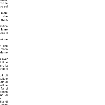
con le
are sui
n mare
i, che
i gara,
ssifica
il Mare
sto Il
zazione
to che
 molto
oderne
o aver
utti si
ano la
andosi
tti gli
ultato
ale di
attute
 far sì
 senza
one di
e.
ità di
o sono