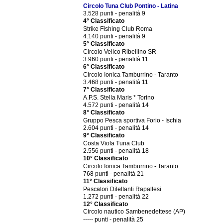
Circolo Tuna Club Pontino - Latina
3.528 punti - penalità 9
4° Classificato
Strike Fishing Club Roma
4.140 punti - penalità 9
5° Classificato
Circolo Velico Ribellino SR
3.960 punti - penalità 11
6° Classificato
Circolo Ionica Tamburrino - Taranto
3.468 punti - penalità 11
7° Classificato
A.P.S. Stella Maris * Torino
4.572 punti - penalità 14
8° Classificato
Gruppo Pesca sportiva Forio - Ischia
2.604 punti - penalità 14
9° Classificato
Costa Viola Tuna Club
2.556 punti - penalità 18
10° Classificato
Circolo Ionica Tamburrino - Taranto
768 punti - penalità 21
11° Classificato
Pescatori Dilettanti Rapallesi
1.272 punti - penalità 22
12° Classificato
Circolo nautico Sambenedettese (AP)
----- punti - penalità 25