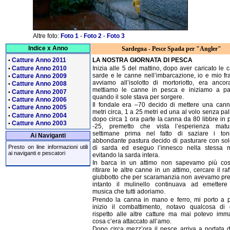
Altre foto:
Foto 1
-
Foto 2
-
Foto 3
Indice x Anno
Sardegna - Pesce Spada per "Angler"
Catture Anno 2011
LA NOSTRA GIORNATA DI PESCA
•
Catture Anno 2010
Inizia alle 5 del mattino, dopo aver caricato le 
•
sarde e le canne nell’imbarcazione, io e mio fra
Catture Anno 2009
•
avviamo all’isolotto di mortoriotto, era ancor
Catture Anno 2008
•
mettiamo le canne in pesca e iniziamo a pa
Catture Anno 2007
•
quando il sole stava per sorgere.
Catture Anno 2006
•
Il fondale era –70 decido di mettere una can
Catture Anno 2005
•
metri circa, 1 a 25 metri ed una al volo senza pa
Catture Anno 2004
•
dopo circa 1 ora parte la canna da 80 libbre in 
Catture Anno 2003
•
-25, premetto che vista l’esperienza matu
settimane prima nel fatto di saziare i to
Ai Naviganti
abbondante pastura decido di pasturare con sol
Presto on line informazioni utili
di sarda ed eseguo l’innesco nella stessa 
ai naviganti e pescatori
evitando la sarda intera.
In barca in un attimo non sapevamo più cos
ritirare le altre canne in un attimo, cercare il raf
giubbotto che per scaramanzia non avevamo pre
intanto il mulinello continuava ad emettere
musica che tutti adoriamo.
Prendo la canna in mano e ferro, mi porto a 
inizio il combattimento, notavo qualcosa di 
rispetto alle altre catture ma mai potevo imm
cosa c’era attaccato all’amo.
Dopo circa mezz’ora il pesce arriva a portata di