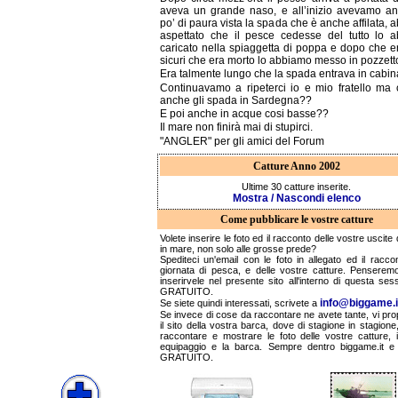
aveva un grande naso, e all’inizio avevamo a
po’ di paura vista la spada che è anche affilata,
aspettato che il pesce cedesse del tutto lo 
caricato nella spiaggetta di poppa e dopo che 
sicuri che era morto lo abbiamo messo in pozzett
Era talmente lungo che la spada entrava in cabin
Continuavamo a ripeterci io e mio fratello ma 
anche gli spada in Sardegna??
E poi anche in acque cosi basse??
Il mare non finirà mai di stupirci.
"ANGLER" per gli amici del Forum
Catture Anno 2002
Ultime 30 catture inserite.
Mostra / Nascondi elenco
Come pubblicare le vostre catture
Volete inserire le foto ed il racconto delle vostre uscite
in mare, non solo alle grosse prede?
Spediteci un'email con le foto in allegato ed il racco
giornata di pesca, e delle vostre catture. Penserem
inserirvele nel presente sito all'interno di questa ses
GRATUITO.
info@biggame.i
Se siete quindi interessati, scrivete a
Se invece di cose da raccontare ne avete tante, vi pr
il sito della vostra barca, dove di stagione in stagione
raccontare e mostrare le foto delle vostre catture, i
equipaggio e la barca. Sempre dentro biggame.it 
GRATUITO.