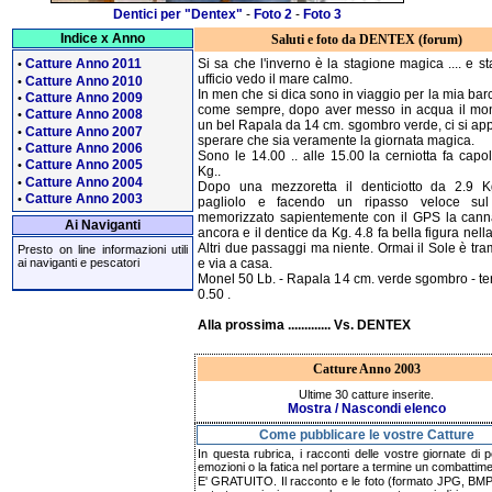
Dentici per "Dentex"
-
Foto 2
-
Foto 3
Indice x Anno
Saluti e foto da DENTEX (forum)
Catture Anno 2011
Si sa che l'inverno è la stagione magica .... e s
•
ufficio vedo il mare calmo.
Catture Anno 2010
•
In men che si dica sono in viaggio per la mia bar
Catture Anno 2009
•
come sempre, dopo aver messo in acqua il mo
Catture Anno 2008
•
un bel Rapala da 14 cm. sgombro verde, ci si app
Catture Anno 2007
•
sperare che sia veramente la giornata magica.
Catture Anno 2006
•
Sono le 14.00 .. alle 15.00 la cerniotta fa capo
Catture Anno 2005
•
Kg..
Catture Anno 2004
•
Dopo una mezzoretta il denticiotto da 2.9 
Catture Anno 2003
•
pagliolo e facendo un ripasso veloce sul
memorizzato sapientemente con il GPS la cann
Ai Naviganti
ancora e il dentice da Kg. 4.8 fa bella figura nell
Altri due passaggi ma niente. Ormai il Sole è tr
Presto on line informazioni utili
ai naviganti e pescatori
e via a casa.
Monel 50 Lb. - Rapala 14 cm. verde sgombro - te
0.50 .
Alla prossima ............. Vs. DENTEX
Catture Anno 2003
Ultime 30 catture inserite.
Mostra / Nascondi elenco
Come pubblicare le vostre Catture
In questa rubrica, i racconti delle vostre giornate di 
emozioni o la fatica nel portare a termine un combattime
E' GRATUITO. Il racconto e le foto (formato JPG, BMP,