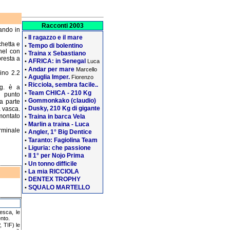
Racconti 2003
tando in
Il ragazzo e il mare
•
chetta e
Tempo di bolentino
•
nel con
Traina x Sebastiano
•
resta a
AFRICA: in Senegal
•
Luca
Andar per mare
•
Marcello
lino 2.2
Aguglia Imper.
•
Fiorenzo
Ricciola, sembra facile..
•
Kg. è a
Team CHICA - 210 Kg
•
 punto
Gommonkako (claudio)
•
a parte
Dusky, 210 Kg di gigante
•
a vasca.
amontato
Traina in barca Vela
•
Marlin a traina - Luca
•
rminale
Angler, 1° Big Dentice
•
Taranto: Fagiolina Team
•
Liguria: che passione
•
Il 1° per Nojo Prima
•
Un tonno difficile
•
La mia RICCIOLA
•
DENTEX TROPHY
•
SQUALO MARTELLO
•
pesca, le
nto.
 TIF) le