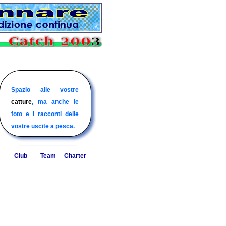
I club o circoli nautici
I charter italiani per la
Spazio alle vostre
Il sito delle barche e
ospiti di biggame.it, info
pesca d'altura al tonno,
catture
degli equipaggi di
, ma anche le
sulle loro attività.
squali, alalunghe, nei
foto e i racconti delle
pesca d'altura italiani..
nostri mari.
vostre uscite a pesca.
Club
Team
Charter