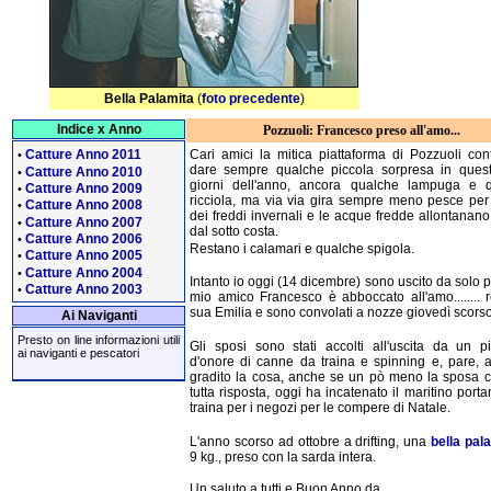
Bella Palamita
(
foto precedente
)
Indice x Anno
Pozzuoli: Francesco preso all'amo...
Catture Anno 2011
Cari amici la mitica piattaforma di Pozzuoli con
•
dare sempre qualche piccola sorpresa in questi
Catture Anno 2010
•
giorni dell'anno, ancora qualche lampuga e 
Catture Anno 2009
•
ricciola, ma via via gira sempre meno pesce per l
Catture Anno 2008
•
dei freddi invernali e le acque fredde allontanano
Catture Anno 2007
•
dal sotto costa.
Catture Anno 2006
•
Restano i calamari e qualche spigola.
Catture Anno 2005
•
Catture Anno 2004
•
Intanto io oggi (14 dicembre) sono uscito da solo p
Catture Anno 2003
•
mio amico Francesco è abboccato all'amo........ r
sua Emilia e sono convolati a nozze giovedì scorso
Ai Naviganti
Presto on line informazioni utili
Gli sposi sono stati accolti all'uscita da un pi
ai naviganti e pescatori
d'onore di canne da traina e spinning e, pare, 
gradito la cosa, anche se un pò meno la sposa c
tutta risposta, oggi ha incatenato il maritino port
traina per i negozi per le compere di Natale.
L'anno scorso ad ottobre a drifting, una
bella pal
9 kg., preso con la sarda intera.
Un saluto a tutti e Buon Anno da