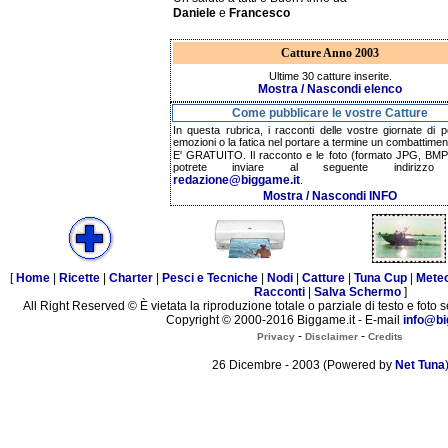
Daniele
e
Francesco
Catture Anno 2003
Ultime 30 catture inserite.
Mostra / Nascondi elenco
Come pubblicare le vostre Catture
In questa rubrica, i racconti delle vostre giornate di p
emozioni o la fatica nel portare a termine un combattimen
E' GRATUITO. Il racconto e le foto (formato JPG, BMP,
potrete inviare al seguente indirizzo 
redazione@biggame.it
.
Mostra / Nascondi INFO
[
Home
|
Ricette
|
Charter
|
Pesci e Tecniche
|
Nodi
|
Catture
|
Tuna Cup
|
Mete
Racconti
|
Salva Schermo
]
All Right Reserved © È vietata la riproduzione totale o parziale di testo e foto s
Copyright © 2000-2016 Biggame.it - E-mail
info@bi
-
-
Privacy
Disclaimer
Credits
26 Dicembre - 2003 (Powered by
Net Tuna