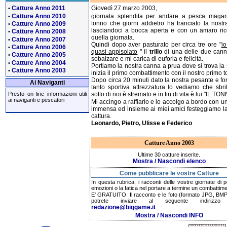
Catture Anno 2011
Giovedì 27 marzo 2003,
•
Catture Anno 2010
giornata splendita per andare a pesca magar
•
tonno che giorni addietro ha tranciato la nostr
Catture Anno 2009
•
lasciandoci a bocca aperta e con un amaro ric
Catture Anno 2008
•
quella giornata.
Catture Anno 2007
•
Quindi dopo aver pasturato per circa tre ore "
io
Catture Anno 2006
•
quasi appisolato
" il
trillo
di una delle due cann
Catture Anno 2005
•
sobalzare e mi carica di euforia e felicità.
Catture Anno 2004
•
Portiamo la nostra canna a prua dove si trova la
Catture Anno 2003
•
inizia il primo combattimento con il nostro primo 
Dopo circa 20 minuti dato la nostra pesante e fo
Ai Naviganti
tanto sportiva attrezzatura lo vediamo che sbril
sotto di noi è stremato e in fin di vita è lui "IL TO
Presto on line informazioni utili
ai naviganti e pescatori
Mi accingo a raffiarlo e lo accolgo a bordo con u
immensa ed insieme ai miei amici festeggiamo la
cattura.
Leonardo, Pietro, Ulisse e Federico
Catture Anno 2003
Ultime 30 catture inserite.
Mostra / Nascondi elenco
Come pubblicare le vostre Catture
In questa rubrica, i racconti delle vostre giornate di 
emozioni o la fatica nel portare a termine un combattime
E' GRATUITO. Il racconto e le foto (formato JPG, BMP,
potrete inviare al seguente indirizzo 
redazione@biggame.it
.
Mostra / Nascondi INFO