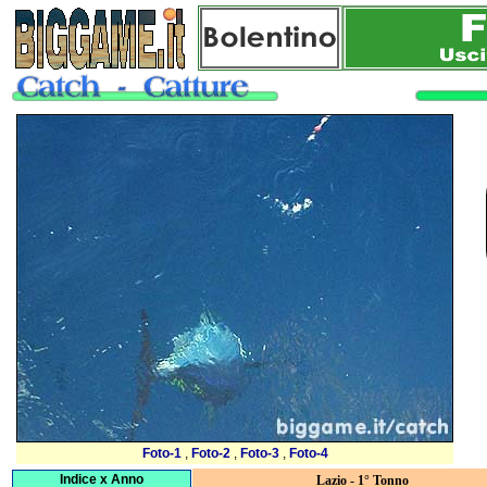
Foto-1
,
Foto-2
,
Foto-3
,
Foto-4
Indice x Anno
Lazio - 1° Tonno