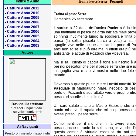
Indice x Anno
Traina Pesce Serra - Pozzuoli
Catture Anno 2011
•
Catture Anno 2010
•
Traina al pesce Serra
Catture Anno 2009
•
Domenica 26 settembre
Catture Anno 2008
•
Catture Anno 2007
•
Il sorriso a 32 denti dell'amico
Paoletto
è la sin
Catture Anno 2006
•
una mattinata di pesca balorda iniziata male pro
Catture Anno 2005
spinning inutilmente lungo la scogliera e finita 
•
barca (la solita piccola barca a vela) a train
Catture Anno 2004
•
aguglie vive nelle acque antistanti il porto di Po
Catture Anno 2003
•
anzi non so se si può dire ma in effetti era più ne
Autore
antistante le acque di Pozzuoli che viceversa.
Ma si sa, l'istinto di caccia è forte e il rischio è a
per noi pescatori che per il pesce serra che si è 
la aguglia viva e che vi mostro nelle due foto
mando.
Doveroso a questo punto citare i nostri maestri
To
Pasquale
di Maddaluno Mare, negozio di pes
porto di Pozzuoli e soprattutto vero e proprio ritr
pescatori sportivi di tutte le età.
Davide Castellano
Un caro saluto anche a Mauro Esposito che a 
' PescoDunqueGodo '
punto mi deve il rapala che mi ha promesso se...
se volete scrivermi:
avessi preso il pesce serra.
Complimenti per il sito che mi fà vivere emozi
Ai Naviganti
pesca anche durante la settimana, trovo che l'
questa comunità virtuale costituita da noi pes
Presto on line informazioni utili