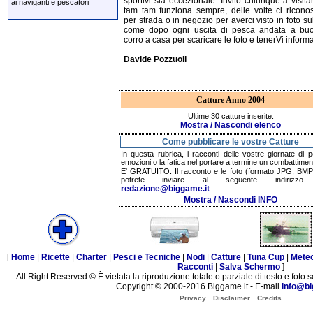
sportivi sia eccezionale. Invito chiunque a visitar
ai naviganti e pescatori
tam tam funziona sempre, delle volte ci ricono
per strada o in negozio per averci visto in foto sul
come dopo ogni uscita di pesca andata a buo
corro a casa per scaricare le foto e tenerVi informa
Davide Pozzuoli
Catture Anno 2004
Ultime 30 catture inserite.
Mostra / Nascondi elenco
Come pubblicare le vostre Catture
In questa rubrica, i racconti delle vostre giornate di p
emozioni o la fatica nel portare a termine un combattimen
E' GRATUITO. Il racconto e le foto (formato JPG, BMP,
potrete inviare al seguente indirizzo 
redazione@biggame.it
.
Mostra / Nascondi INFO
[
Home
|
Ricette
|
Charter
|
Pesci e Tecniche
|
Nodi
|
Catture
|
Tuna Cup
|
Mete
Racconti
|
Salva Schermo
]
All Right Reserved © È vietata la riproduzione totale o parziale di testo e foto s
Copyright © 2000-2016 Biggame.it - E-mail
info@bi
-
-
Privacy
Disclaimer
Credits