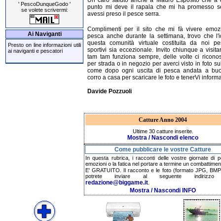
' PescoDunqueGodo '
punto mi deve il rapala che mi ha promesso se...
se volete scrivermi:
avessi preso il pesce serra.
Complimenti per il sito che mi fà vivere emozi
Ai Naviganti
pesca anche durante la settimana, trovo che l'
questa comunità virtuale costituita da noi pes
Presto on line informazioni utili
sportivi sia eccezionale. Invito chiunque a visitar
ai naviganti e pescatori
tam tam funziona sempre, delle volte ci ricono
per strada o in negozio per averci visto in foto sul
come dopo ogni uscita di pesca andata a buo
corro a casa per scaricare le foto e tenerVi informa
Davide Pozzuoli
Catture Anno 2004
Ultime 30 catture inserite.
Mostra / Nascondi elenco
Come pubblicare le vostre Catture
In questa rubrica, i racconti delle vostre giornate di p
emozioni o la fatica nel portare a termine un combattimen
E' GRATUITO. Il racconto e le foto (formato JPG, BMP,
potrete inviare al seguente indirizzo 
redazione@biggame.it
.
Mostra / Nascondi INFO