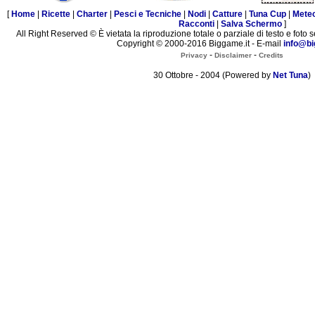
[
Home
|
Ricette
|
Charter
|
Pesci e Tecniche
|
Nodi
|
Catture
|
Tuna Cup
|
Mete
Racconti
|
Salva Schermo
]
All Right Reserved © È vietata la riproduzione totale o parziale di testo e foto s
Copyright © 2000-2016 Biggame.it - E-mail
info@bi
-
-
Privacy
Disclaimer
Credits
30 Ottobre - 2004 (Powered by
Net Tuna
)