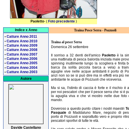
Paoletto
- (
Foto precedente
)
Indice x Anno
Traina Pesce Serra - Pozzuoli
Catture Anno 2011
•
Catture Anno 2010
•
Traina al pesce Serra
Catture Anno 2009
•
Domenica 26 settembre
Catture Anno 2008
•
Catture Anno 2007
•
Il sorriso a 32 denti dell'amico
Paoletto
è la sin
Catture Anno 2006
•
una mattinata di pesca balorda iniziata male pro
Catture Anno 2005
spinning inutilmente lungo la scogliera e finita 
•
barca (la solita piccola barca a vela) a train
Catture Anno 2004
•
aguglie vive nelle acque antistanti il porto di Po
Catture Anno 2003
•
anzi non so se si può dire ma in effetti era più ne
Autore
antistante le acque di Pozzuoli che viceversa.
Ma si sa, l'istinto di caccia è forte e il rischio è a
per noi pescatori che per il pesce serra che si è 
la aguglia viva e che vi mostro nelle due foto
mando.
Doveroso a questo punto citare i nostri maestri
To
Pasquale
di Maddaluno Mare, negozio di pes
porto di Pozzuoli e soprattutto vero e proprio ritr
pescatori sportivi di tutte le età.
Davide Castellano
Un caro saluto anche a Mauro Esposito che a 