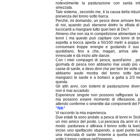
notevolmente la pasturazione con sarda in
smezzata.
Tale sistema , secondo me, è la causa della riduz
presenza del tonno sotto barca.
Perché, mi domando, un pesce deve arrivare fino
di noi, quando può starsene dietro la sfilata d
luccicanti a mangiare tutto quel ben di Dio?.
Almeno che non sia in competizione alimentare co
tonni ( ma questo può capitare con tonni di br
aspetta a bocca aperta a 50/100 metri a poppa
consumare troppe energie e gustando il suo
quotidiano, fino a che, magari, arriva alle
innescate e dà inizio alle danze.
Con i miei compagni di pesca, quest'anno , pe
giornata di pesca non abbiamo mai usato più 
casse di sarde, e devo dirvi che per ben tre volte d
abbiamo avuto mostra del tonno sotto ba
mangiarci le sarde e a bollarci a galla a 2/3 m
questa.
Gli altri anni, con sistemi di pasturazione dive
non è mai accaduto.
Esperienze singole non possono raffigurare la 
ma possono essere momento di riflessione, p
attendo conferme o smentite dai componenti del
"Nik"
Vi racconto la mia esperienza.
Due estati fa sono andato a pesca di tonni in Sici
un mio amico del posto. Lui pescava da anni in 
modo: pasturava e attirava il tonno sotto la bar
inciso uno spettacolo stupendo, a quel punto la
una manciata di sarde insieme a quella innesc
volte il tonno cadeva nell'inganno.