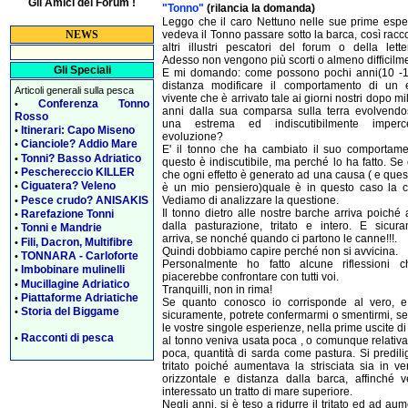
Gli Amici del Forum !
"Tonno"
(rilancia la domanda)
Leggo che il caro Nettuno nelle sue prime espe
vedeva il Tonno passare sotto la barca, così rac
NEWS
altri illustri pescatori del forum o della lette
Adesso non vengono più scorti o almeno difficilm
Gli Speciali
E mi domando: come possono pochi anni(10 -1
distanza modificare il comportamento di un 
Articoli generali sulla pesca
vivente che è arrivato tale ai giorni nostri dopo mil
Conferenza Tonno
•
anni dalla sua comparsa sulla terra evolvendo
Rosso
una estrema ed indiscutibilmente impercet
Itinerari: Capo Miseno
•
evoluzione?
Cianciole? Addio Mare
•
E' il tonno che ha cambiato il suo comportame
Tonni? Basso Adriatico
•
questo è indiscutibile, ma perché lo ha fatto. Se
Peschereccio KILLER
•
che ogni effetto è generato ad una causa ( e que
Ciguatera? Veleno
•
è un mio pensiero)quale è in questo caso la 
Pesce crudo? ANISAKIS
Vediamo di analizzare la questione.
•
Il tonno dietro alle nostre barche arriva poiché a
Rarefazione Tonni
•
dalla pasturazione, tritato e intero. E sicura
Tonni e Mandrie
•
arriva, se nonché quando ci partono le canne!!!.
Fili, Dacron, Multifibre
•
Quindi dobbiamo capire perché non si avvicina.
TONNARA - Carloforte
•
Personalmente ho fatto alcune riflessioni 
Imbobinare mulinelli
•
piacerebbe confrontare con tutti voi.
Mucillagine Adriatico
•
Tranquilli, non in rima!
Piattaforme Adriatiche
•
Se quanto conosco io corrisponde al vero, e
Storia del Biggame
•
sicuramente, potrete confermarmi o smentirmi, s
le vostre singole esperienze, nella prime uscite d
Racconti di pesca
•
al tonno veniva usata poca , o comunque relativ
poca, quantità di sarda come pastura. Si predili
tritato poiché aumentava la strisciata sia in ver
orizzontale e distanza dalla barca, affinché v
interessato un tratto di mare superiore.
Negli anni, si è teso a ridurre il tritato ed ad au