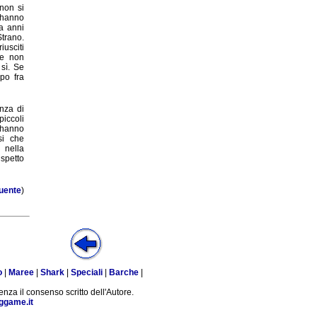
 non si
 hanno
a anni
trano.
iusciti
ne non
sì. Se
po fra
enza di
iccoli
 hanno
si che
nella
ispetto
uente
)
o
|
Maree
|
Shark
|
Speciali
|
Barche
|
enza il consenso scritto dell'Autore.
ggame.it