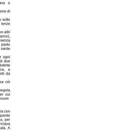
tera o
ione di
 sotto
i lenze
n altri
anco),
 senza
 pasto
 sarde
r ogni
di due
istinte
rca, a
etri da
rsa ciò
regola
er cui
 Forum
lia con
questo
ca, per
nciava
ata. A