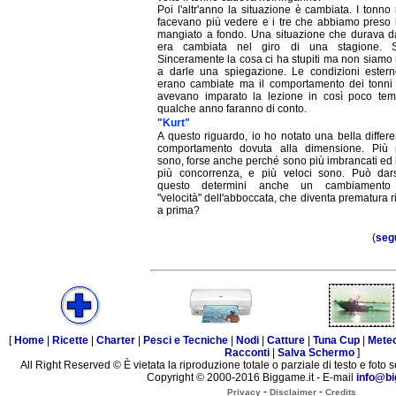
Poi l'altr'anno la situazione è cambiata. I tonno
facevano più vedere e i tre che abbiamo preso
mangiato a fondo. Una situazione che durava d
era cambiata nel giro di una stagione. S
Sinceramente la cosa ci ha stupiti ma non siamo r
a darle una spiegazione. Le condizioni ester
erano cambiate ma il comportamento dei tonni 
avevano imparato la lezione in così poco tem
qualche anno faranno di conto.
"Kurt"
A questo riguardo, io ho notato una bella differ
comportamento dovuta alla dimensione. Più p
sono, forse anche perché sono più imbrancati ed
più concorrenza, e più veloci sono. Può dar
questo determini anche un cambiamento 
''velocità'' dell'abboccata, che diventa prematura r
a prima?
(
seg
[
Home
|
Ricette
|
Charter
|
Pesci e Tecniche
|
Nodi
|
Catture
|
Tuna Cup
|
Mete
Racconti
|
Salva Schermo
]
All Right Reserved © È vietata la riproduzione totale o parziale di testo e foto s
Copyright © 2000-2016 Biggame.it - E-mail
info@bi
-
-
Privacy
Disclaimer
Credits