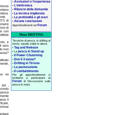
Avvisatori e l'esperienza
•
L'elettronica
•
rienze
Rilancio della domanda
•
contano
La tecnica migliorata
ratura.
•
ente.
La profondità e gli orari
•
5?) di
Alcune conclusioni
•
essere
Forum
Approfondimenti nel
ioni di
si con
Menu DRIFTING
tibile
Tecniche di pesca, in drifting al
nto, e
tonno, squalo volpe in altura.
 è vero
Tag and Release
•
sto non
pesca in Stand up
• La
causa?
Il Power Chumming
•
Dov'é il tonno?
•
ttirato
Drifting in Tirreno
•
mente,
La pasturazione
•
Il combattimento
•
che mi
Per gli approfondimenti vi
invitiamo a partecipare al
Forum
di Discussione sulla
pesca in mare.
 qui ,
econdo
i pesca
amente
geva il
ticale,
enisse
mentare