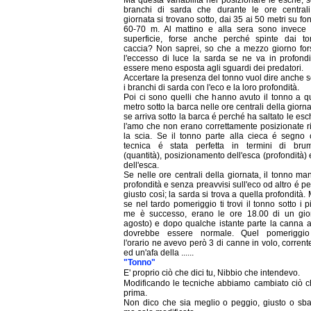
branchi di sarda che durante le ore centrali
giornata si trovano sotto, dai 35 ai 50 metri su fon
60-70 m. Al mattino e alla sera sono invece 
superficie, forse anche perché spinte dai to
caccia? Non saprei, so che a mezzo giorno for
l'eccesso di luce la sarda se ne va in profondi
essere meno esposta agli sguardi dei predatori.
Accertare la presenza del tonno vuol dire anche 
i branchi di sarda con l'eco e la loro profondità.
Poi ci sono quelli che hanno avuto il tonno a q
metro sotto la barca nelle ore centrali della giorn
se arriva sotto la barca é perché ha saltato le es
l'amo che non erano correttamente posizionate r
la scia. Se il tonno parte alla cieca é segno 
tecnica é stata perfetta in termini di bru
(quantità), posizionamento dell'esca (profondità) 
dell'esca.
Se nelle ore centrali della giornata, il tonno ma
profondità e senza preavvisi sull'eco od altro é p
giusto così; la sarda si trova a quella profondità.
se nel tardo pomeriggio ti trovi il tonno sotto i p
me è successo, erano le ore 18.00 di un gio
agosto) e dopo qualche istante parte la canna a
dovrebbe essere normale. Quel pomeriggio
l'orario ne avevo però 3 di canne in volo, corrent
ed un'afa della ......
"Tonno"
E' proprio ciò che dici tu, Nibbio che intendevo.
Modificando le tecniche abbiamo cambiato ciò c
prima.
Non dico che sia meglio o peggio, giusto o sbag