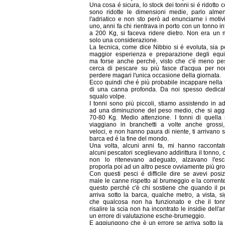
Una cosa é sicura, lo stock dei tonni si é ridotto 
sono ridotte le dimensioni medie, parlo alme
l'adriatico e non sto però ad enunciarne i motiv
uno, anni fa chi rientrava in porto con un tonno in
a 200 Kg, si faceva ridere dietro. Non era un m
solo una considerazione.
La tecnica, come dice Nibbio si é evoluta, sia 
maggior esperienza e preparazione degli equi
ma forse anche perché, visto che c'é meno pes
cerca di pescare su più fasce d'acqua per non
perdere magari l'unica occasione della giornata.
Ecco quindi che é più probabile incappare nella 
di una canna profonda. Da noi spesso dedicat
squalo volpe.
I tonni sono più piccoli, stiamo assistendo in ad
ad una diminuzione del peso medio, che si aggi
70-80 Kg. Medio attenzione. I tonni di quella 
viaggiano in branchetti a volte anche grossi
veloci, e non hanno paura di niente, ti arrivano s
barca ed é la fine del mondo.
Una volta, alcuni anni fa, mi hanno raccontat
alcuni pescatori sceglievano addirittura il tonno, 
non lo ritenevano adeguato, alzavano l'es
proporla poi ad un altro pesce ovviamente più gro
Con questi pesci é difficile dire se avevi posi
male le canne rispetto al brumeggio e la corrent
questo perché c'è chi sostiene che quando il pe
arriva sotto la barca, qualche metro, a vista, si
che qualcosa non ha funzionato e che il ton
risalire la scia non ha incontrato le insidie dell'
un errore di valutazione esche-brumeggio.
E aggiungono che è un errore se arriva sotto la