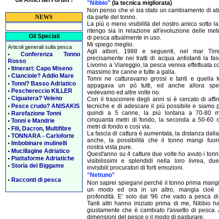
"Nibbio"
(la tecnica migliorata)
Non penso che vi sia stato un cambiamento di ab
da parte del tonno.
NEWS
La più o meno visibilità del nostro amico sotto l
ritengo sia in relazione all'evoluzione delle me
Gli Speciali
di pesca attualmente in uso.
Mi spiego meglio.
Articoli generali sulla pesca
Agli albori, 1988 e seguenti, nel mar Tir
Conferenza Tonno
•
precisamente nei tratti di acqua antistanti la fa
Rosso
Livorno a Viareggio, la pesca veniva effettuata 
Itinerari: Capo Miseno
•
massimo tre canne e tutte a galla.
Cianciole? Addio Mare
•
Tonni ne catturavamo grossi e tanti e quella t
Tonni? Basso Adriatico
•
appagava un pò tutti, ed anche allora spe
Peschereccio KILLER
•
vedevamo ed altre volte no.
Ciguatera? Veleno
•
Con il trascorrere degli anni si è cercato di affi
Pesce crudo? ANISAKIS
tecniche e di adescare il più possibile e siamo 
•
quindi a 5 canne, la più lontana a 70-80 m
Rarefazione Tonni
•
cinquanta metri di fondo, la seconda a 50-60 
Tonni e Mandrie
•
metri di fondo e cosi via.
Fili, Dacron, Multifibre
•
La fascia di cattura è aumentata, la distanza dall
TONNARA - Carloforte
•
anche, la possibilità che il tonno mangi fuori
Imbobinare mulinelli
•
nostra vista pure.
Mucillagine Adriatico
•
Quest'anno su 4 catture due volte ho avuto i tonni
Piattaforme Adriatiche
•
visibilissimi e splendidi nella loro livrea, du
Storia del Biggame
•
invisibili procuratori di forti emozioni.
"Nettuno"
Racconti di pesca
•
Non saprei spiegarvi perché il tonno prima mang
un modo ed ora in un altro, mangia cioè 
profondità. E' solo dal '96 che vado a pesca di
Tanti altri hanno iniziato prima di me, Nibbio h
giustamente che è cambiato l'assetto di pesca. A
dimensioni del pesce o il modo di pasturare.