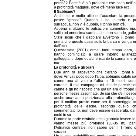
perché? Perché è più probabile che cada nell'i
a profondità maggiori, dove c'è meno luce ecc..
Il Gabbiano?
Anche lui é molto utile nell'accertare la prese
pesce "grosso". Quando li ho in scia e po
sull'acqua, non vi é dubbio, il tonno non c'è.
Appena si alzano le pulsazioni aumentano ma..
solita ed ennesima sardina che non scende, galle
State sicuri che i gabbiani avvertono il tonno
prima che questo passi sotto la barca e venga m
dall'eco.
Quest'estate (2001) ormai fuori tempo gara, 
hanno cominciato a girare intorno all'altez
galleggianti dopo qualche istante la canna si é 
ma...
La profondità e gli orari
Due anni fa sapevamo che c'erano i tonni e
dove. Arrivati poco dopo l'alba, abbiamo calato s
canne una al volo e l'altra a 15 metri, c'er
corrente. Il mio compagno mi chiede perché so
canne e gli ho risposto che già un era di troppo 
persone mezze assonnate. Se sai che c'é il pesc
anche una canna posizionata alla profondità giu
per il mattino presto come per il pomeriggio ta
profondità delle esche, secondo quello 
sperimentato io, non deve essere esagerata, dai
metri in su.
Durante la parte centrale della giornata invece l
vanno messe più profonde (30-35 m), par
l'Adriatico centrale, non saprei per il Tirreno 
secche.
Ma questa variabilità nel posizionare le esche, 