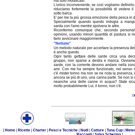
ma solo modificato.
L'unico inconveniente, se così vogliamo definirlo
riduciamo fortemente la possibilità di vedere i
sotto barca.
E' per me la più grossa emozione della pesca in dr
Specialmente quando questo indugia a mangi
sarda con l'amo mentre spolvera le altre.
Riconfermo comunque che, secondo personal
opinioni, usando minori quantità di pastura si r
farlo avvicinare maggiormente.
"Nettuno"
Un metodo naturale per accertare la presenza de
é anche questo.
Ogni tanto gettare delle sarde circa una deci
gruppo, non sparse a destra e manca. Ovviame
sarde, con la corrente devono andare nella zona
ami. Con me ha sempre funzionato, nel senso 
c'é mister tonno ma non se ne nota la presenza,
ancora se più di uno, una canna parte. Se non s
neanche una delle canne in acqua? State sicu
molto probabilmente Lui, il tonno, non c'é.
(
[
Home
|
Ricette
|
Charter
|
Pesci e Tecniche
|
Nodi
|
Catture
|
Tuna Cup
|
Mete
Racconti
|
Salva Schermo
]