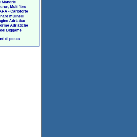
e Mandrie
acron, Multifibre
RA - Carloforte
nare mulinelli
agine Adriatico
forme Adriatiche
 del Biggame
ti di pesca