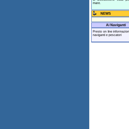
mare.
NEWS
Ai Naviganti
Presto on line informazioni 
naviganti e pescatori