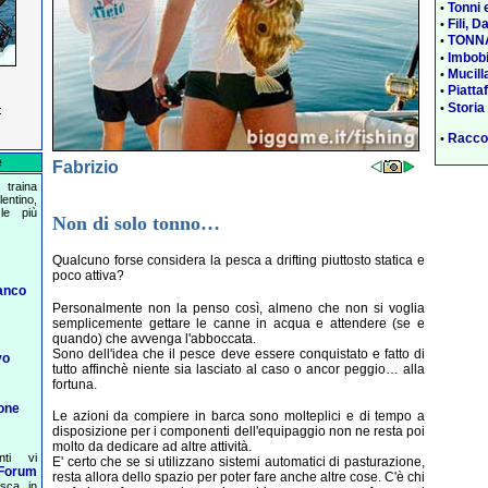
Tonni 
•
Fili, D
•
TONNA
•
Imbobi
•
Mucill
•
Piatta
•
Storia
•
:
Raccon
•
e
Fabrizio
traina
entino,
le più
Non di solo tonno…
Qualcuno forse considera la pesca a drifting piuttosto statica e
poco attiva?
anco
Personalmente non la penso così, almeno che non si voglia
semplicemente gettare le canne in acqua e attendere (se e
quando) che avvenga l'abboccata.
Sono dell'idea che il pesce deve essere conquistato e fatto di
vo
tutto affinchè niente sia lasciato al caso o ancor peggio… alla
fortuna.
one
Le azioni da compiere in barca sono molteplici e di tempo a
disposizione per i componenti dell'equipaggio non ne resta poi
molto da dedicare ad altre attività.
nti vi
E' certo che se si utilizzano sistemi automatici di pasturazione,
Forum
resta allora dello spazio per poter fare anche altre cose. C'è chi
esca in