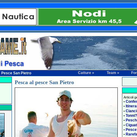
Catture »
Team »
Fo
Pesce San Pietro
Pesca al pesce San Pietro
Articoli 
Confe
•
Itiner
•
Cianci
•
Tonni?
•
Pesch
•
Ciguat
•
Pesce
•
Rarefa
•