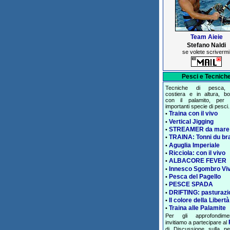
Team Aieie
Stefano Naldi
se volete scrivermi
Pesci e Tecnich
Tecniche di pesca, 
costiera e in altura, bol
con il palamito, per 
importanti specie di pesci.
Traina con il vivo
•
Vertical Jigging
•
STREAMER da mare
•
TRAINA: Tonni du br
•
Aguglia Imperiale
•
Ricciola: con il vivo
•
ALBACORE FEVER
•
Innesco Sgombro Vi
•
Pesca del Pagello
•
PESCE SPADA
•
DRIFTING: pasturazi
•
Il colore della Libertà
•
Traina alle Palamite
•
Per gli approfondime
invitiamo a partecipare al
di Discussione sulla p