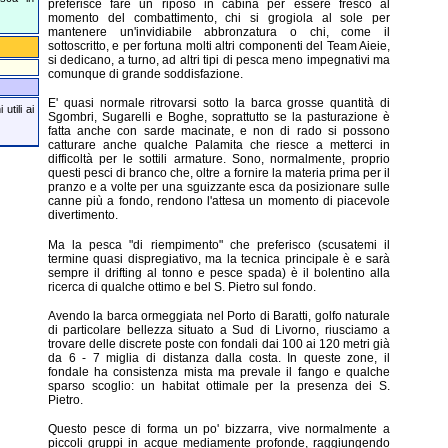
preferisce fare un riposo in cabina per essere fresco al
momento del combattimento, chi si grogiola al sole per
mantenere un'invidiabile abbronzatura o chi, come il
sottoscritto, e per fortuna molti altri componenti del Team Aieie,
si dedicano, a turno, ad altri tipi di pesca meno impegnativi ma
comunque di grande soddisfazione.
E' quasi normale ritrovarsi sotto la barca grosse quantità di
utili ai
Sgombri, Sugarelli e Boghe, soprattutto se la pasturazione è
fatta anche con sarde macinate, e non di rado si possono
catturare anche qualche Palamita che riesce a metterci in
difficoltà per le sottili armature. Sono, normalmente, proprio
questi pesci di branco che, oltre a fornire la materia prima per il
pranzo e a volte per una sguizzante esca da posizionare sulle
canne più a fondo, rendono l'attesa un momento di piacevole
divertimento.
Ma la pesca "di riempimento" che preferisco (scusatemi il
termine quasi dispregiativo, ma la tecnica principale è e sarà
sempre il drifting al tonno e pesce spada) è il bolentino alla
ricerca di qualche ottimo e bel S. Pietro sul fondo.
Avendo la barca ormeggiata nel Porto di Baratti, golfo naturale
di particolare bellezza situato a Sud di Livorno, riusciamo a
trovare delle discrete poste con fondali dai 100 ai 120 metri già
da 6 - 7 miglia di distanza dalla costa. In queste zone, il
fondale ha consistenza mista ma prevale il fango e qualche
sparso scoglio: un habitat ottimale per la presenza dei S.
Pietro.
Questo pesce di forma un po' bizzarra, vive normalmente a
piccoli gruppi in acque mediamente profonde, raggiungendo