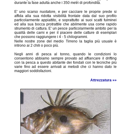
durante la fase adulta anche i 350 metri di profondità.
E' uno scarso nuotatore, e per cacciare le proprie prede si
affida alla sua ridotta visibilità frontale data dal suo profilo
particolarmente appiattito, e soprattutto ai suoi scatti fulminei
ed alla sua bocca protrattile che abilmente usa come rapido
strumento di cattura. E' un pesce particolarmente ambito per la
qualità delle carni e per il piacere delle catture di esemplari
che possono raggiungere i 4 - 5 chilogrammi.
Nelle nostre zone del medio Tirreno la taglia più usuale è
introno ai 2 chili o poco più.
Negli anni di pesca al tonno, quando le condizioni lo
consentono abbiamo sempre provato ad affiancare il drifting
con la pesca a questo abitante dei fondali con le tecniche più
varie fino ad essere arrivati ai metodi che ci hanno dato le
maggiori soddisfazioni.
Attrezzatura »»