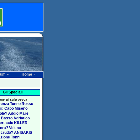
rum »
Home »
Gli Speciali
generali sulla pesca
renza Tonno Rosso
ari: Capo Miseno
ole? Addio Mare
 Basso Adriatico
ereccio KILLER
era? Veleno
 crudo? ANISAKIS
zione Tonni