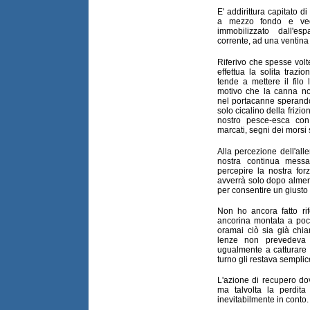
E' addirittura capitato d
a mezzo fondo e ved
immobilizzato dall'esp
corrente, ad una ventina 
Riferivo che spesse volte
effettua la solita traz
tende a mettere il filo
motivo che la canna n
nel portacanne sperando
solo cicalino della frizio
nostro pesce-esca con
marcati, segni dei morsi s
Alla percezione dell'al
nostra continua messa
percepire la nostra for
avverrà solo dopo almen
per consentire un giusto 
Non ho ancora fatto rif
ancorina montata a poc
oramai ciò sia già chiaro
lenze non prevedeva 
ugualmente a catturare 
turno gli restava sempli
L'azione di recupero do
ma talvolta la perdit
inevitabilmente in conto.