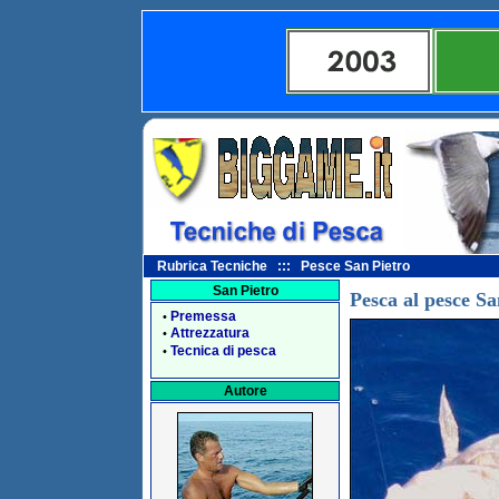
Rubrica Tecniche ::: Pesce San Pietro
San Pietro
Pesca al pesce Sa
Premessa
•
Attrezzatura
•
Tecnica di pesca
•
Autore