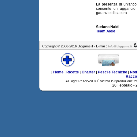
La presenza di un'ancor
consente un aggancio 
garanzie di cattura.
Stefano Naldi
Team Aieie
Copyright © 2000-2016 Biggame.it - E-mail :
info@biggame.it
[
Home
|
Ricette
|
Charter
|
Pesci e Tecniche
|
Nod
Racco
All Right Reserved © È vietata la riproduzione tot
20 Febbraio -