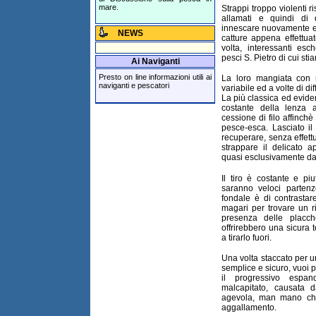
mare.
Strappi troppo violenti r
allamati e quindi di 
innescare nuovamente e 
NEWS
catture appena effettua
volta, interessanti esc
pesci S. Pietro di cui sti
Ai Naviganti
Presto on line informazioni utili ai
La loro mangiata con m
naviganti e pescatori
variabile ed a volte di di
La più classica ed eviden
costante della lenza 
cessione di filo affinch
pesce-esca. Lasciato il
recuperare, senza effett
strappare il delicato a
quasi esclusivamente da
Il tiro è costante e pi
saranno veloci parten
fondale è di contrastar
magari per trovare un r
presenza delle placch
offrirebbero una sicura t
a tirarlo fuori.
Una volta staccato per un
semplice e sicuro, vuoi p
il progressivo espan
malcapitato, causata d
agevola, man mano che 
aggallamento.