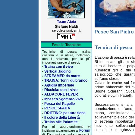
Team Aieie
Stefano Naldi
se volete scrivermi:
Pesce San Pietro
Pesci e Tecniche
Tecnica di pesca
Tecniche di pesca, traina
costiera e in altura, bolentino,
L'azione di pesca è rel
con il palamito, per le più
Si innescano gli ami sin
importanti specie di pesci.
cura di lasciare la pol
Traina con il vivo
•
numerosi giri di filo e
Vertical Jigging
•
salsicciotto che gara
STREAMER da mare
•
sull'amo stesso.
TRAINA: Tonni du branco
•
Calate le esche sul fo
Aguglia Imperiale
•
prime abboccate dei cl
Ricciola: con il vivo
•
Boghe, Sciaranni, Sugare
ALBACORE FEVER
•
colorati e ottimi Pagelli.
Innesco Sgombro Vivo
•
Pesca del Pagello
•
Successivamente alla
PESCE SPADA
•
penetrazione dell'amo
DRIFTING: pasturazione
mano, continuiamo a
•
sollevamento e calo dei f
Il colore della Libertà
•
di estrema importanza 
Traina alle Palamite
•
movimento sollevand
Per gli approfondimenti vi
consentire la lunghezza 
Forum
invitiamo a partecipare al
di Discussione sulla pesca in