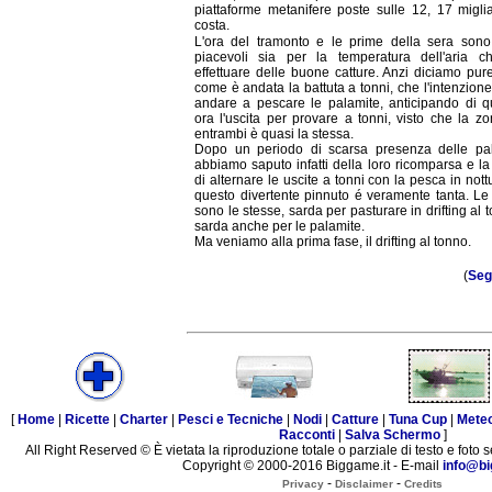
piattaforme metanifere poste sulle 12, 17 migli
costa.
L'ora del tramonto e le prime della sera sono
piacevoli sia per la temperatura dell'aria c
effettuare delle buone catture. Anzi diciamo pure
come è andata la battuta a tonni, che l'intenzione
andare a pescare le palamite, anticipando di q
ora l'uscita per provare a tonni, visto che la z
entrambi è quasi la stessa.
Dopo un periodo di scarsa presenza delle pal
abbiamo saputo infatti della loro ricomparsa e la
di alternare le uscite a tonni con la pesca in nott
questo divertente pinnuto é veramente tanta. L
sono le stesse, sarda per pasturare in drifting al 
sarda anche per le palamite.
Ma veniamo alla prima fase, il drifting al tonno.
(
Seg
[
Home
|
Ricette
|
Charter
|
Pesci e Tecniche
|
Nodi
|
Catture
|
Tuna Cup
|
Mete
Racconti
|
Salva Schermo
]
All Right Reserved © È vietata la riproduzione totale o parziale di testo e foto s
Copyright © 2000-2016 Biggame.it - E-mail
info@bi
-
-
Privacy
Disclaimer
Credits