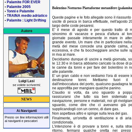
Palamite FOR EVER
•
Palamite 2005
•
Bolentino Notturno Piattaforme metanifere (palamita
Tonni e Palamite
•
TRAINA medio adriatico
•
Queste pagine e le foto allegate sono il riassunto
Palamite : Light Drifting
•
uscite di pesca in barca effettuate, nell'agosto 2
largo delle coste pesaresi.
E' il mese di agosto e per questo tratto di 
Autore
sinonimo di vacanze e pesca d'altura al ton
giornate passate interamente in mare in atte
grande evento. Un mare che in particolare nell
metà del mese concede una grande calma, a
eccessiva, e che fa boccheggiare anche sulle s
in riva al mare.
Decidiamo dunque di uscire a metà giornata, so
le 12.30 e in barca abbiamo caricato la dose di p
le canne da tonni e per fare del bolentino in n
alle palamite.
E' un gran caldo e non vediamo l'ora di essere i
destinazione tonni. Mettiamo fuori il
Luigi Lasi
dall'imboccatura del porto, qualcuno guadagna 
se volete scrivermi:
ne approfitta per mangiare qualche panino.
Claudio si volta, da uno sguardo a popp
rassicurarsi che tutto sia ben sistemato 
NEWS
navigazione, persone e materiali, noi gli rivolgi
sguardo, come dire che ci avevamo già pe
supplicandogli con un cenno, di dare gas.
Ai Naviganti
Non aspettava altro e spinge sulla leva del gas.
Presto on line informazioni utili
Finalmente, un'oretta di ventilazione e di ari
ai naviganti e pescatori
condizionata.
L'intenzione è di provare a tonni e, sulla str
ritorno, fermarsi qualche oretta nei pressi