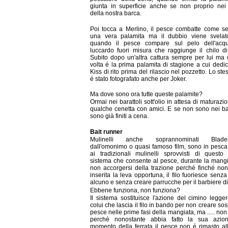
giunta in superficie anche se non proprio nei 
della nostra barca.
Poi tocca a Merlino, il pesce combatte come se
una vera palamita ma il dubbio viene svelat
quando il pesce compare sul pelo dell'acq
luccardo fuori misura che raggiunge il chilo d
Subito dopo un'altra cattura sempre per lui ma
volta é la prima palamita di stagione a cui dedic
Kiss di rito prima del rilascio nel pozzetto. Lo stes
é stato fotografato anche per Joker.
Ma dove sono ora tutte queste palamite?
Ormai nei barattoli sott'olio in attesa di maturazi
qualche cenetta con amici. E se non sono nei bar
sono già finiti a cena.
Bait runner
Mulinelli anche soprannominati Blader
dall'omonimo o quasi famoso film, sono in pesca
ai tradizionali mulinelli sprovvisti di questo
sistema che consente al pesce, durante la mangi
non accorgersi della trazione perché finché no
inserita la leva opportuna, il filo fuoriesce senza
alcuno e senza creare parrucche per il barbiere di
Ebbene funziona, non funziona?
Il sistema sostituisce l'azione del cimino legge
colui che lascia il filo in bando per non creare sosp
pesce nelle prime fasi della mangiata, ma ..... non
perchè nonostante abbia fatto la sua azio
momento della ferrata il pesce non é rimasto a