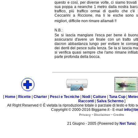
questo e così, per diverse volte, ci siamo trovati
sua poppa a neanche 1 metro dalla nostra barc
traffico, più traffico ormai di quello che c'é
Ceccarini a Riccione, ma li le esche sono 
migliori, difficile non rimare allamati !!
N.B.:
Se si lascia mangiare l'esca per bene é buon
assicurarsi d'avere un finale con un tratto ul
dacron abbastanza lungo per evitare le conse
dei denti del pesce sulla lenza. Se la si lascia m
si verifica quasi sempre che l'amo rimane infilat
parte profonda della bocca.
[
Home
|
Ricette
|
Charter
|
Pesci e Tecniche
|
Nodi
|
Catture
|
Tuna Cup
|
Mete
Racconti
|
Salva Schermo
]
All Right Reserved © È vietata la riproduzione totale o parziale di testo e foto s
Copyright © 2000-2016 Biggame.it - E-mail
info@bi
-
-
Privacy
Disclaimer
Credits
21 Giugno - 2005 (Powered by
Net Tuna
)