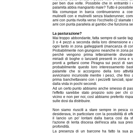
per ben due volte. Possibile che in entrambi i 
palamita abbia mangianto male? Tutto è possibile
Ma comunque in barca continueranno a coes
mulinelli con e mulinelli senza bladerunner, co
ami con punta rivolta verso l'occhiello (2 slamate 
ami con punta parallela al gambo che funziona s
La pasturazione?
Mai troppo abbondante, fatta sempre di sarde tagl
3 o 4 pezzi a seconda della loro dimensione e 
ogni tanto in zona galleggianti (mancanza di cor
Probabilmente non giungono neanche in zona pa
perchè vengono prima letteralmente divorate
miriadi di boghe o lanzardi presenti in zona e
pronti a gettarsi come Piragna sui pezzi di sa
probabilmente questo loro interessamento bast
palamite che si accorgono della loro attivit
avvicinano incuriosite mentre i pesci, che fino
prima banchettavano con i pezzetti lanciati, spa
dalla vista in pochi secondi.
Ad un certo punto abbiamo anche smesso di past
l'effetto sarebbe stato propizio solo per chi c
vicino e non per noi, così abbiamo preferito risp
sulle dosi da distribuire.
Non siamo riusciti a stare sempre in pesca c
desiderava, in particolare con la possibilità di eff
il lancio un po' lontani dalla barca così da sf
l'azione di lenta discesa dell'esca alla sua prest
profondità.
La presenza di un barcone ha fatto la sua pa