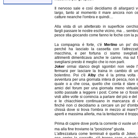
Il nervoso sale e così decidiamo di allargarci v
largo, tanto al momento il mare ancora non ce
catture neanche l'ombra e quindi....
Alla vista di un alletterato in superficie cerch
fargli passare le nostre esche vicino, ma ... sembra
pesce stia giocando come fanno le foche con la pa
La compagnia é forte, c'é
Merlino
un po' dis
perché ha lasciato la cassetta con l'attrezzat
macchina, e per fortuna ci siamo svegliati 
altrimenti dimenticava anche le canne, ma sul f
svegliarsi presto é meglio che io non parli.
Joker
ormai stanco degli sgombri non vede l'
fermarsi per lasciare la traina in cambio di u
bolentino. Poi c'é
Alby
che é la prima volta 
avventura per una giornata intera di pesca, non 
quale o a che cosa, quello che conta é stare c
amici del forum per una giornata meno virtuale
solito passate a leggere i post. Come se ci foss
visti altre volte si comincia a parlare del più e de
e le chiacchiere continuano in mancanza di c
finché non ci decidiamo a cercare un po' d'ombr
chissà dove si trova l'ombra in mezzo al mare?
aperti e massima allerta, ma la tentazione é tropp
Prima di capire dove porta la corrente ci vuole un 
ma alla fine troviamo la "posizione" giusta.
L'attrezzatura come terminali é quella di Joker,
oso aprire la cassetta, c'é troppo caos e rischi