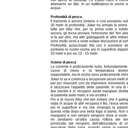
allamarmi un dito. In un battibaleno le esche 
acqua.
Profondità di pesca
Il tramonto é ancora lontano e così proviamo sub
30 metri di profondità; Joker ha armato la prim
tutta per Alby che, per la prima volta e subit
ancora, gli tocca provare l'emozione del "tiro alla
si fa per dire, ma altri galleggianti di altre imbar
sono molto vicini e onde evitare discussioni di sorta
Profondità azzecchata! Ma con il scendere de
portiamo le nostre esche più in superficie dappr
20 metri e poi sui 10 - 15 metri.
Azione di pesca
La corrente é praticamente nulla, fortunatamente 
cuoce di meno e la temperatura divien
sopportabile, ma le esche sono praticamente immo
Joker lo sa e comincia a recuperare alcuni metri d
per poi rilasciarli così da imprimere movimento a
e stuzzicare l'appetito delle palamite. In una di
fasi mentre é in recupero sente mangiare diret
la palamita dalle mani; e via un'altra !
Poi é di nuovo Alby che per evitare che il galle
vada in acque di altri recupera il filo, l'esca vien
più in superficie e via che rimangia la palami
questa volta dopo una bella fuga si slama. Non
mangiano e non sempre vengono dove si vuole 
ne perdiamo un'altra causa rottura del ter
provocata dal recupero dell'attrezzatura di un
pescatore della zona, quando ormai la palami