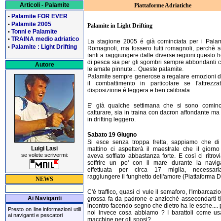
Articoli - Palamite
Piattaforme Adriatiche
Palamite FOR EVER
•
Palamite 2005
•
Palamite in Light Drifting
Tonni e Palamite
•
TRAINA medio adriatico
•
La stagione 2005 é già cominciata per i Palami
Palamite : Light Drifting
•
Romagnoli, ma fossero tutti romagnoli, perchè 
tanti a raggiungere dalle diverse regioni questo h
di pesca sia per gli sgombri sempre abbondanti 
Autore
le amate pinnute... Queste palamite.
Palamite sempre generose a regalare emozioni d
il combattimento in particolare se l'attrezza
disposizione é leggera e ben calibrata.
E' già qualche settimana che si sono cominc
catturare, sia in traina con dacron affondante m
in drifting leggero.
Sabato 19 Giugno
Si esce senza troppa fretta, sappiamo che di
Luigi Lasi
mattino ci aspetterà il maestrale che il giorn
se volete scrivermi:
aveva soffiato abbastanza forte. E così ci ritro
soffrire un po' con il mare durante la navig
effettuata per circa 17 miglia, necessar
raggiungere il funghetto dell'amore (Piattaforma D
NEWS
C'é traffico, quasi ci vule il semaforo, l'imbarcazi
Ai Naviganti
grossa fa da padrone e anzicché assecondarti t
incontro facendo segno che dietro ha le esche....
Presto on line informazioni utili
noi invece cosa abbiamo ? I barattoli come us
ai naviganti e pescatori
macchine per gli sposi?