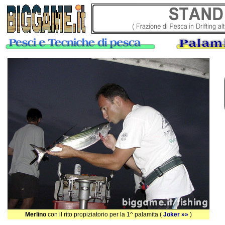
Merlino
con il rito propiziatorio per la 1^ palamita (
Joker »»
)