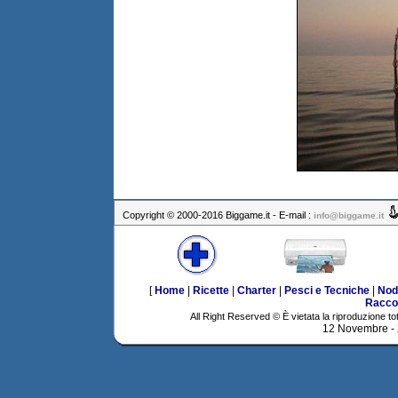
Copyright © 2000-2016 Biggame.it - E-mail :
info@biggame.it
[
Home
|
Ricette
|
Charter
|
Pesci e Tecniche
|
Nod
Racco
All Right Reserved © È vietata la riproduzione tot
12 Novembre -