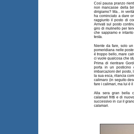
Così pausa pranzo rient
non mancasse della birr
dirigiamo? Ma... in ver
ha cominciato a dare ord
raggiunto il posto di c
Arrivati sul posto contin
giro di mulinello per ten
che sappiamo e intanto 
testa.
Niente da fare, solo un 
pomeridiana nelle poste 
é troppo bello, mare cal
ci vuole qualcosa che stu
Prima di rientrare Go
porta in un posticino
imbarcazioni del posto,
la sua esca, rilancia com
calimaro (in seguito des
fare i calimari, ma lui é il
Alla sera gran bella c
calamari fritti e di nuov
successivo in cui il gra
calamari.