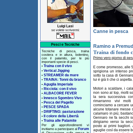
Luigi Lasi
se volete scrivermi:
Canne in pesca
Pesci e Tecniche
Ramino a Premu
Traina di fondo c
Tecniche di pesca, traina
costiera e in altura, bolentino,
Primo vero giorno di pe
con il palamito, per le più
importanti specie di pesci.
Traina con il vivo
•
E come promesso, alle 5 
Vertical Jigging
•
sprigiona un intenso p
STREAMER da mare
sotto la casa di Gennaro 
•
lui é già li che ci aspet
TRAINA: Tonni du branco
•
Aguglia Imperiale
•
Motori a scaldare, i cal
Ricciola: con il vivo
•
non sono al top, molti so
ALBACORE FEVER
•
la sera successiva co
Innesco Sgombro Vivo
•
rimarranno vivi molti
Pesca del Pagello
•
cominciamo a cercare un
PESCE SPADA
•
alcune totanare messe s
DRIFTING: pasturazione
•
calamaro in più; bastano
Il colore della Libertà
•
Gennaro ne fa secchi su
Traina alle Palamite
•
dirigiamo verso la sec
Per gli approfondimenti vi
posto ai primi bagliori.
Forum
invitiamo a partecipare al
aguglie così da essere b
di Discussione sulla pesca in