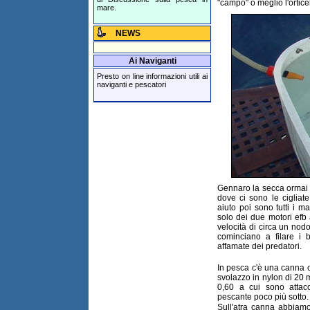
"campo" o meglio l'ortic
mare.
NEWS
Ai Naviganti
Presto on line informazioni utili ai
naviganti e pescatori
Gennaro la secca ormai 
dove ci sono le cigliate
aiuto poi sono tutti i 
solo dei due motori efb
velocità di circa un nodo
cominciano a filare i
affamate dei predatori.
In pesca c'è una canna c
svolazzo in nylon di 20 m
0,60 a cui sono attacc
pescante poco più sotto.
Sull'atra canna abbiam