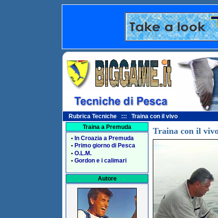
Rubrica Tecniche ::: Traina con il vivo
Traina a Premuda
Traina con il viv
In Croazia a Premuda
•
Primo giorno di Pesca
•
O.L.M.
•
Gordon e i calimari
•
Autore