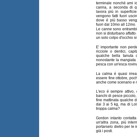
terminale nonché ami id
canna, a seconda di qua
lavora più in superfic
vengono fatti fuori usci
dove é più basso vengo
fuori dal 10mo all 12mo.
Le canne sono entrambi 
non si disturbano affatt
un solo colpo d'occhio si
E' importante non perde
ricciole o dentici, capi
qualche bella tanuta 
nonostante la mangiata 
pesca con un'esca rovin
La calma é quasi irrea
essere fine ottobre, poch
anche come scenario e 
L'eco é sempre attivo, 
banchi di pesce piccolo, 
fine mattinata qualche d
dai 3 ai 5 kg, ma di Lol
troppa calma?
Gordon intanto contatta
un'altra zona, più inte
portarselo dietro per le
già i posti.