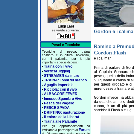
Luigi Lasi
se volete scrivermi:
Gordon e i calima
Pesci e Tecniche
Ramino a Premu
Gordon Flash
Tecniche di pesca, traina
costiera e in altura, bolentino,
e i calimari
con il palamito, per le più
importanti specie di pesci.
Traina con il vivo
•
Prima di parlare di Gor
Vertical Jigging
•
al Captain Gennaro c
STREAMER da mare
pesca, quella della train
•
'90 quando a causa di alc
TRAINA: Tonni du branco
•
per questi drogato e ci
Aguglia Imperiale
•
riprendesse a trainare ab
Ricciola: con il vivo
•
ALBACORE FEVER
•
Gordon invece ha abband
Innesco Sgombro Vivo
•
da qualche anno si dedi
Pesca del Pagello
•
canna, é un di più per
PESCE SPADA
•
sarebbe il Flash a cui 
DRIFTING: pasturazione
•
Il colore della Libertà
•
Traina alle Palamite
•
Per gli approfondimenti vi
Forum
invitiamo a partecipare al
di Discussione sulla pesca in