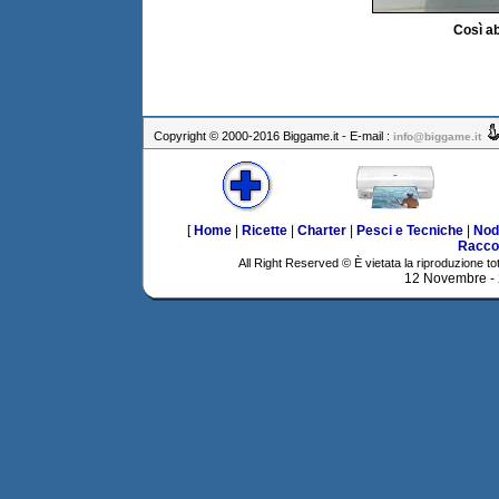
Così a
Copyright © 2000-2016 Biggame.it - E-mail :
info@biggame.it
[
Home
|
Ricette
|
Charter
|
Pesci e Tecniche
|
Nod
Racco
All Right Reserved © È vietata la riproduzione tot
12 Novembre -