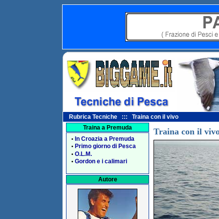
Rubrica Tecniche ::: Traina con il vivo
Traina a Premuda
Traina con il viv
In Croazia a Premuda
•
Primo giorno di Pesca
•
O.L.M.
•
Gordon e i calimari
•
Autore