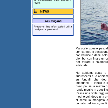
mare.
NEWS
Ai Naviganti
Presto on line informazioni utili ai
naviganti e pescatori
Ma cos'é questo pescaf
con canne? Il pescafund
con vernice o da fili colo
piombo, con finale un ces
per ferrare il calamar
artificiale.
Noi abbiamo usato le t
fluorescenti e le abbia
su fondali che degr
importanti, il lancio e 
brevi pause, a mezzo di
rende meglio in questi lu
L'esca una volta raggiun
metri e poi, dopo una b
si sente la mangiata 
contatto del fondo, ma li 