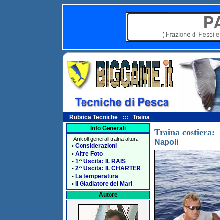
Rubrica Tecniche ::: Traina
Info Generali
Traina costiera:
Articoli generali traina altura
Napoli
Considerazioni
•
Altre Foto
•
1^ Uscita: IL RAIS
•
2^ Uscita: IL CHARTER
•
La temperatura
•
Il Gladiatore dei Mari
•
Autore