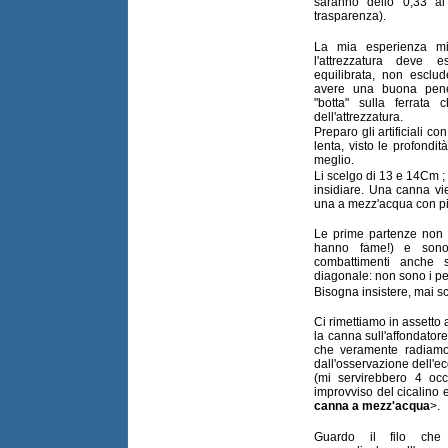
saranno dello 0,33 al
trasparenza).
La mia esperienza mi 
l'attrezzatura deve
equilibrata, non esclu
avere una buona penet
"botta" sulla ferrata
dell'attrezzatura.
Preparo gli artificiali co
lenta, visto le profond
meglio.
Li scelgo di 13 e 14Cm ;
insidiare. Una canna vi
una a mezz'acqua con pi
Le prime partenze non 
hanno fame!) e sono 
combattimenti anche 
diagonale: non sono i pe
Bisogna insistere, mai s
Ci rimettiamo in assetto 
la canna sull'affondator
che veramente radiamo
dall'osservazione dell'e
(mi servirebbero 4 occ
improvviso del cicalino e
canna a mezz'acqua
>.
Guardo il filo che