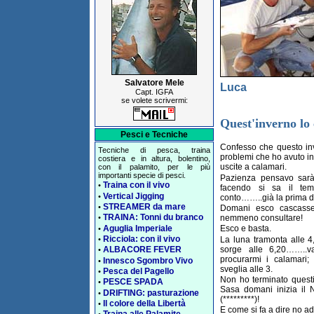
Salvatore Mele
Luca
Capt. IGFA
se volete scrivermi:
Quest'inverno lo 
Pesci e Tecniche
Confesso che questo inve
Tecniche di pesca, traina
problemi che ho avuto i
costiera e in altura, bolentino,
uscite a calamari.
con il palamito, per le più
importanti specie di pesci.
Pazienza pensavo sarà
Traina con il vivo
•
facendo si sa il t
Vertical Jigging
•
conto……..già la prima d
STREAMER da mare
•
Domani esco cascasse
TRAINA: Tonni du branco
nemmeno consultare!
•
Aguglia Imperiale
Esco e basta.
•
Ricciola: con il vivo
La luna tramonta alle 4,
•
sorge alle 6,20……..v
ALBACORE FEVER
•
procurarmi i calamari
Innesco Sgombro Vivo
•
sveglia alle 3.
Pesca del Pagello
•
Non ho terminato questi
PESCE SPADA
•
Sasa domani inizia il 
DRIFTING: pasturazione
•
(*********)!
Il colore della Libertà
•
E come si fa a dire no a