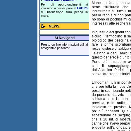
Traina alle Palamite
•
Manco a farlo apposta s
Per gli approfondimenti vi
bene strutturata che
Forum
invitiamo a partecipare al
indisturbata su tutto il
di Discussione sulla pesca in
per la rabbia di non pot
mare.
ho sono di pochissimi ca
interessati alle esche tra
NEWS
In questi dieci giorni co
sicuro il termoclino si s
Ai Naviganti
biologico dei pesci ha 
fare le prime scorriba
Presto on line informazioni utili ai
naviganti e pescatori
rocce, distese di sabbia 
Telefono a degli amici 
questo genere; è giunto 
Per di più il meteo mi a
con il sopraggiung
dall'Atlantico. Perfetto 
senza fare troppe storie!
L'indomani tutti in ponti
che per tutta la notte c'
pesci in scorribande nott
da ponente si avvicinan
schiuma sotto i repentin
prevista è in antici
insidiosa del previsto.
po' più ridossati. Que
eccezionale dell'acqua; 
che a 28 mt. ci mostr
canne che avevo prepara
e quella sull'affondatore