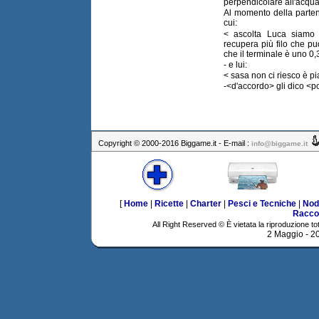
perpendicolare all'acqua,
Al momento della parten
cui:
< ascolta Luca siamo
recupera più filo che pu
che il terminale è uno 0
- e lui:
< sasa non ci riesco è pi
-<d'accordo> gli dico <p
Copyright © 2000-2016 Biggame.it - E-mail :
info@biggame.it
[
Home
|
Ricette
|
Charter
|
Pesci e Tecniche
|
Nod
Racco
All Right Reserved © È vietata la riproduzione tot
2 Maggio - 