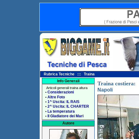
Rubrica Tecniche ::: Traina
Info Generali
Traina costiera:
Articoli generali traina altura
Napoli
Considerazioni
•
Altre Foto
•
1^ Uscita: IL RAIS
•
2^ Uscita: IL CHARTER
•
La temperatura
•
Il Gladiatore dei Mari
•
Autore