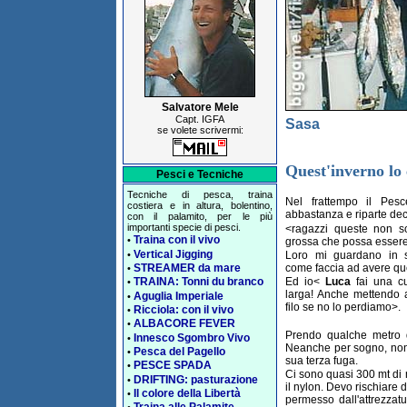
Salvatore Mele
Capt. IGFA
Sasa
se volete scrivermi:
Quest'inverno lo 
Pesci e Tecniche
Tecniche di pesca, traina
Nel frattempo il Pes
costiera e in altura, bolentino,
abbastanza e riparte dec
con il palamito, per le più
importanti specie di pesci.
<ragazzi queste non s
Traina con il vivo
•
grossa che possa essere 
Vertical Jigging
•
Loro mi guardano in 
come faccia ad avere que
STREAMER da mare
•
Ed io<
Luca
fai una cu
TRAINA: Tonni du branco
•
larga! Anche mettendo a
Aguglia Imperiale
•
filo se no lo perdiamo>.
Ricciola: con il vivo
•
ALBACORE FEVER
•
Prendo qualche metro di
Innesco Sgombro Vivo
•
Neanche per sogno, non 
Pesca del Pagello
•
sua terza fuga.
PESCE SPADA
•
Ci sono quasi 300 mt di m
DRIFTING: pasturazione
•
il nylon. Devo rischiare 
Il colore della Libertà
•
permesso dall'attrezzatur