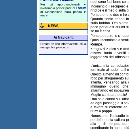
Traina alle Palamite
•
nodi sono fatti bene ce la
Per gli approfondimenti vi
Incomincio il recupero e 
Forum
invitiamo a partecipare al
l'indice e il medio sulla 
di Discussione sulla pesca in
Pompa uno, e due e tre e
mare.
Quando sento troppa tra
sulla bobina. Ora siamo
NEWS
poco per quasi 300mt di 
se no è finita……
Pompa quattro, e cinque..
Ai Naviganti
Quasi incomincio a senti
Presto on line informazioni utili ai
Rompe
.
naviganti e pescatori
< ragazzi > dico < è an
essersi tanto divertiti
leggerezza dell'attrezzat
L'unica mia consolazi
terminale al nodo ma il m
Questo almeno mi confor
rotto per sfregamento s
attenta. Pensando alla
immagino quello che 
allarmando ed impaurendo
Meglio cambiare posto!
Una sola canna sull'affo
ad ogni passaggio. Il so
a favore di corrente ed
60mt a poppa.
Nonostante l'episodio i
perché questa cattura pro
alta , di temperatura
scorribande in acque più 