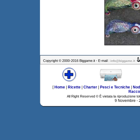
Copyright © 2000-2016 Biggame.it - E-mail :
info@biggame.it
[
Home
|
Ricette
|
Charter
|
Pesci e Tecniche
|
Nod
Racco
All Right Reserved © È vietata la riproduzione tot
9 Novembre -