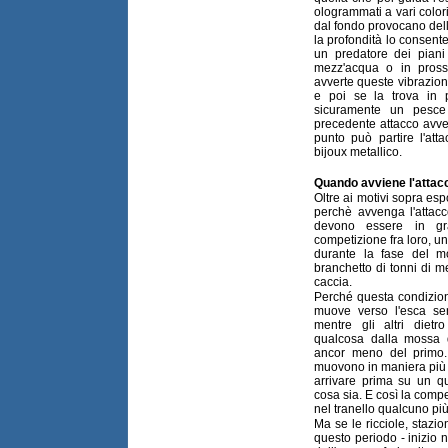
ologrammati a vari colori
dal fondo provocano delle
la profondità lo consent
un predatore dei piani 
mezz'acqua o in prossi
avverte queste vibrazion
e poi se la trova in pr
sicuramente un pesce
precedente attacco avven
punto può partire l'att
bijoux metallico.
Quando avviene l'attac
Oltre ai motivi sopra esp
perchè avvenga l'attac
devono essere in gr
competizione fra loro, u
durante la fase del m
branchetto di tonni di m
caccia.
Perché questa condizio
muove verso l'esca se
mentre gli altri diet
qualcosa dalla mossa
ancor meno del primo.
muovono in maniera più 
arrivare prima su un 
cosa sia. E così la compe
nel tranello qualcuno pi
Ma se le ricciole, stazi
questo periodo - inizio 