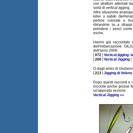
con strattoni alternati 
sorta di vertical jigging.
Altra situazione analoga 
killer o sabiki (termin
perline colorate o fo
ritirandole su a strap
prendere i pesci come 
esche.
Hanno già raccontato d
dell'imbarcazione GILD
dell'anno 2006:
[
072
]
Vertical jigging:
[
200
]
Vertical Jigging
( 
O dagli amici di Giuliano
[
213
]
Jigging di Veleno
Dopo questi racconti e i 
(ricciole anche grosse f
un'apposita sezione:
Vertical Jigging »»