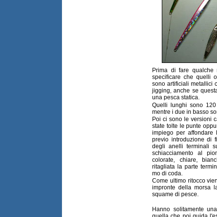
Prima di fare qualche 
specificare che quelli o
sono artificiali metallici
jigging, anche se questa 
una pesca statica.
Quelli lunghi sono 120 
mentre i due in basso so
Poi ci sono le versioni c
state tolte le punte op
impiego per affondare l
previo introduzione di f
degli anelli terminali 
schiacciamento al pio
colorate, chiare, bia
ritagliata la parte ter
mo di coda.
Come ultimo ritocco viene
impronte della morsa l
squame di pesce.
Hanno solitamente una
quella che poi guida l'e