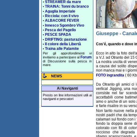
STREAMER da mare
•
TRAINA: Tonni du branco
•
Aguglia Imperiale
•
Ricciola: con il vivo
•
ALBACORE FEVER
•
Innesco Sgombro Vivo
•
Pesca del Pagello
•
Giuseppe - Canal
PESCE SPADA
•
DRIFTING: pasturazione
•
Cos'é, quando e dove i
Il colore della Libertà
•
Traina alle Palamite
•
Ecco in alto la foto dell
Per gli approfondimenti vi
Forum
invitiamo a partecipare al
a V.J. ad Otranto del 15 
di Discussione sulla pesca in
La nostra uscita di vene
mare.
a causa del solito dispe
non manca mai e i giorni
FOTO ingrandita
( 60 Kb
NEWS
Da Otranto gli amici ci i
Ai Naviganti
vertical Jigging, una nu
consiste nel far scend
Presto on line informazioni utili ai
accettabili come batimet
naviganti e pescatori
amo o anche di un solo 
e farle risalire in su vers
Non tanto nuove nella p
nostri padri che da tem
calamari sul fondo con 
fondo la doppia serie d
colorato con fili di cot
roccioso che degrada 
stiamo scarrocciando, e