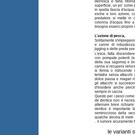
dell'esca e farla ritor
superficie, un po' come 
in quella fascia d'acqua
esche e loro azione, co
predatore si mette in 
colonna d'acqua fino a
bisogna esserci proprio
L'azione di pesca,
Solitamente s'impiegano m
e canne di robustezza
jigging e delle prede pre
L'esca, fatta discender
con pompate potenti (
della sua sagoma) e br
canna si recupera veloce
si ferma o ridiscende 
tentativi senza attacchi 
dolce pausa e magari ri
gli attacchi si succedo
d'insistere anche per
sempre in caccia.
Questo per i pesci come i
de dentice non é necessa
alternare brevi richiami 
dentice é importante f
semiroccioso della sec
qualche decina di metri ,
.. il rumore sicuramente f
le varianti