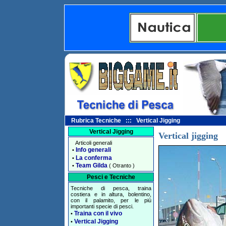
Rubrica Tecniche ::: Vertical Jigging
Vertical Jigging
Vertical jigging
Articoli generali
Info generali
•
La conferma
•
Team Gilda
•
( Otranto )
Pesci e Tecniche
Tecniche di pesca, traina
costiera e in altura, bolentino,
con il palamito, per le più
importanti specie di pesci.
Traina con il vivo
•
Vertical Jigging
•