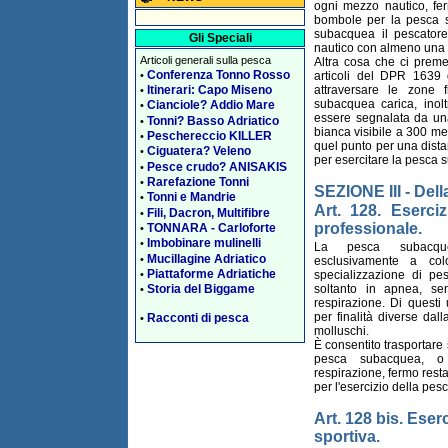
ogni mezzo nautico, ferm
bombole per la pesca 
subacquea il pescator
Gli Speciali
nautico con almeno una 
Articoli generali sulla pesca
Altra cosa che ci preme
Conferenza Tonno Rosso
•
articoli del DPR 1639 
Itinerari: Capo Miseno
attraversare le zone 
•
subacquea carica, ino
Cianciole? Addio Mare
•
essere segnalata da una
Tonni? Basso Adriatico
•
bianca visibile a 300 met
Peschereccio KILLER
•
quel punto per una dista
Ciguatera? Veleno
•
per esercitare la pesca 
Pesce crudo? ANISAKIS
•
Rarefazione Tonni
•
SEZIONE III - Del
Tonni e Mandrie
•
Art. 128. Eserci
Fili, Dacron, Multifibre
•
professionale.
TONNARA - Carloforte
•
Imbobinare mulinelli
•
La pesca subacque
Mucillagine Adriatico
•
esclusivamente a co
Piattaforme Adriatiche
specializzazione di pe
•
soltanto in apnea, sen
Storia del Biggame
•
respirazione. Di questi u
per finalità diverse dal
Racconti di pesca
•
molluschi.
È consentito trasportare 
pesca subacquea, o 
respirazione, fermo restan
per l'esercizio della pe
Art. 128 bis. Ese
sportiva.