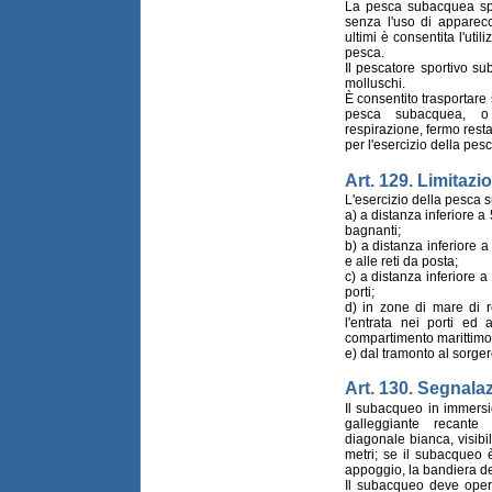
La pesca subacquea spo
senza l'uso di apparecch
ultimi è consentita l'util
pesca.
Il pescatore sportivo s
molluschi.
È consentito trasportare 
pesca subacquea, o 
respirazione, fermo restan
per l'esercizio della pe
Art. 129. Limitazio
L'esercizio della pesca 
a) a distanza inferiore a
bagnanti;
b) a distanza inferiore a
e alle reti da posta;
c) a distanza inferiore a
porti;
d) in zone di mare di re
l'entrata nei porti ed
compartimento marittimo
e) dal tramonto al sorger
Art. 130. Segnala
Il subacqueo in immersi
galleggiante recante
diagonale bianca, visibi
metri; se il subacqueo
appoggio, la bandiera de
Il subacqueo deve opera