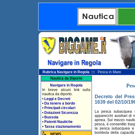
Rubrica Navigare in Regola :::
Pesca in Mare
Nautica da Diporto
Pes
Navigare in Regola
In breve alcuni link sulla
nautica da diporto.
Decreto del Pres
•
Leggi e Decreti
1639 del 02/10/19
•
Da tenere a bordo
•
Principali circolari
La pesca subacquea sp
•
Dotazioni Sicurezza
apparecchi ausiliari di 
•
Bussola
apnea. Sul mezzo nautico
•
Patenti Nautiche
pesca, è consentito tra
•
Tassa stazionamento
la pesca subacquea e a
bombola della capacità 
NEWS