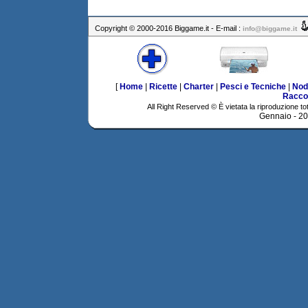
Copyright © 2000-2016 Biggame.it - E-mail :
info@biggame.it
[
Home
|
Ricette
|
Charter
|
Pesci e Tecniche
|
Nod
Racco
All Right Reserved © È vietata la riproduzione tot
Gennaio - 2