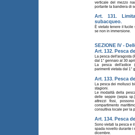
verticale del mezzo na
portante la bandiera di 
Art. 131. Limit
subacqueo.
È vietato tenere il fuci
se non in immersione.
SEZIONE IV - Dell
Art. 132. Pesca de
La pesca dell'aragosta (P
dal 1° gennaio al 30 apri
La pesca dell'astice
parimenti vietata dal 1° 
Art. 133. Pesca de
La pesca dei mollusci bi
stagioni.
Le modalità della pesca
delle seppie (sepia sp.)
attrezzi fissi, posso
compartimento marittimo
consultiva locale per la 
Art. 134. Pesca d
Sono vietati la pesca e i
spada novello durante i 
dicembre.