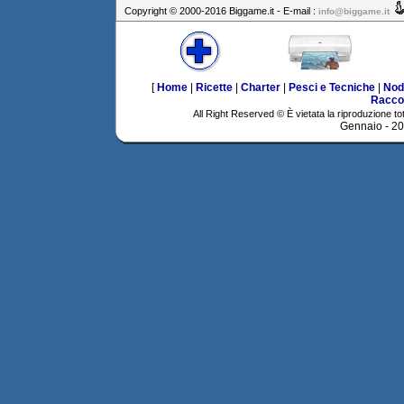
Copyright © 2000-2016 Biggame.it - E-mail :
info@biggame.it
[
Home
|
Ricette
|
Charter
|
Pesci e Tecniche
|
Nod
Racco
All Right Reserved © È vietata la riproduzione tot
Gennaio - 2