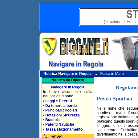
Rubrica Navigare in Regola :::
Pesca in Mare
Nautica da Diporto
Regolame
Navigare in Regola
In breve alcuni link sulla
nautica da diporto.
Pesca Sportiva
•
Leggi e Decreti
•
Da tenere a bordo
Nelle righe che seguon
•
Principali circolari
sportiva in mare riferen
•
Dotazioni Sicurezza
legislazione italiana e, 
•
Bussola
praticano questo sport,
•
Patenti Nautiche
sfuggire o non esse
•
Tassa stazionamento
sottolineare. Cristall
divertimento nella pesca 
NEWS