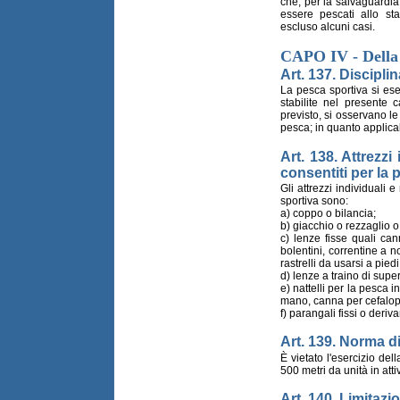
che, per la salvaguardia
essere pescati allo st
escluso alcuni casi.
CAPO IV - Della 
Art. 137. Discipli
La pesca sportiva si ese
stabilite nel presente
previsto, si osservano le 
pesca; in quanto applicab
Art. 138. Attrezzi
consentiti per la 
Gli attrezzi individuali 
sportiva sono:
a) coppo o bilancia;
b) giacchio o rezzaglio o
c) lenze fisse quali ca
bolentini, correntine a n
rastrelli da usarsi a piedi
d) lenze a traino di superf
e) nattelli per la pesca i
mano, canna per cefalop
f) parangali fissi o deriva
Art. 139. Norma 
È vietato l'esercizio del
500 metri da unità in atti
Art. 140. Limitazio