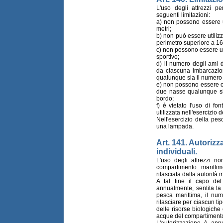
L'uso degli attrezzi p
seguenti limitazioni:
a) non possono essere ut
metri;
b) non può essere utilizz
perimetro superiore a 16
c) non possono essere u
sportivo;
d) il numero degli ami 
da ciascuna imbarcazi
qualunque sia il numero 
e) non possono essere c
due nasse qualunque si
bordo;
f) è vietato l'uso di fo
utilizzata nell'esercizio
Nell'esercizio della pes
una lampada.
Art. 141. Autorizz
individuali.
L'uso degli attrezzi no
compartimento maritti
rilasciata dalla autorità 
A tal fine il capo de
annualmente, sentita la
pesca marittima, il nu
rilasciare per ciascun tip
delle risorse biologiche 
acque del compartiment
L'autorizzazione è ann