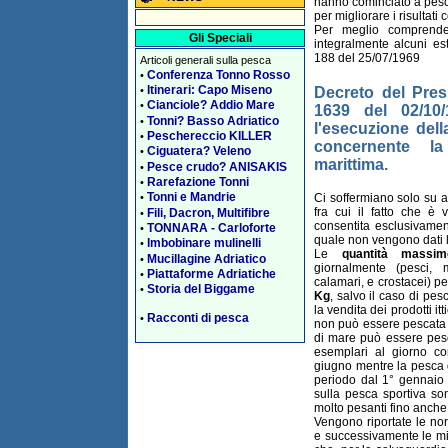
hanno cominciato a pesc
per migliorare i risultati 
Per meglio comprendere
Gli Speciali
integralmente alcuni est
188 del 25/07/1969
Articoli generali sulla pesca
Conferenza Tonno Rosso
•
Itinerari: Capo Miseno
•
Decreto del Pres
Cianciole? Addio Mare
•
1639 del 02/10
Tonni? Basso Adriatico
•
l'esecuzione dell
Peschereccio KILLER
•
concernente la
Ciguatera? Veleno
•
marittima.
Pesce crudo? ANISAKIS
•
Rarefazione Tonni
•
Tonni e Mandrie
Ci soffermiano solo su a
•
fra cui il fatto che è
Fili, Dacron, Multifibre
•
consentita esclusivamen
TONNARA - Carloforte
•
quale non vengono dati li
Imbobinare mulinelli
•
Le
quantità massim
Mucillagine Adriatico
•
giornalmente (pesci, m
Piattaforme Adriatiche
•
calamari, e crostacei) p
Storia del Biggame
•
Kg
, salvo il caso di pes
la vendita dei prodotti it
Racconti di pesca
•
non può essere pescata p
di mare può essere pes
esemplari al giorno c
giugno mentre la pesca de
periodo dal 1° gennaio 
sulla pesca sportiva so
molto pesanti fino anche
Vengono riportate le no
e successivamente le mi