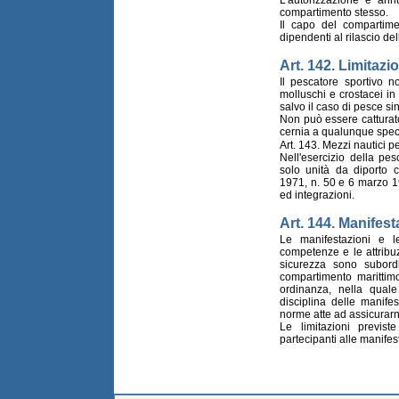
compartimento stesso.
Il capo del compartimen
dipendenti al rilascio del
Art. 142. Limitazio
Il pescatore sportivo n
molluschi e crostacei in
salvo il caso di pesce si
Non può essere catturat
cernia a qualunque spec
Art. 143. Mezzi nautici pe
Nell'esercizio della pe
solo unità da diporto c
1971, n. 50 e 6 marzo 1
ed integrazioni.
Art. 144. Manifest
Le manifestazioni e l
competenze e le attribuzi
sicurezza sono subord
compartimento marittim
ordinanza, nella qual
disciplina delle manife
norme atte ad assicurarn
Le limitazioni previst
partecipanti alle manifes