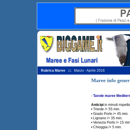
Rubrica Maree :::
Marzo - Aprile 2016
Maree info gener
-
Tavole maree Mediter
Anticipi
in minuti rispet
• Trieste /+ 55 min.
• Grado Porto /+ 45 min.
• Lignano /+ 35 min.
• Venezia Porto /+ 15 min
• Chioggia /+ 5 min.