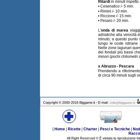
Ritardi
in minuti rispett
• Cesenatico /- 5 min.
• Rimini /- 10 min.
• Riccione /- 15 min.
• Pesaro /- 20 min.
L'
onda di marea
viaggi
adriatiche alla velocità 
minuto; a questo punto s
lungo le coste istriane 
Nelle zone lagunari que
dei fondali più bassi c
minori (pochi chilometri a
x Abruzzo - Pescara
Prendendo a riferimento 
di circa 90 minuti sugli o
Copyright © 2000-2016 Biggame.it - E-mail :
info@biggame.it
[
Home
|
Ricette
|
Charter
|
Pesci e Tecniche
|
Nod
Racco
All Right Reserved © È vietata la riproduzione tot