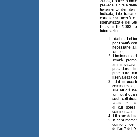
2003 ("Codice in mater
prevede la tutela delle 
trattamento dei dat
indicata, tale tratta
correttezza, liceità 
riservatezza e dei Suoi
D.lgs. n.196/2003, 
informazioni:
I dati da Lei f
per finalità co
necessarie al
fornito;
Il trattamento d
attività prom
amministrativ
procedure in
procedure at
riservatezza de
I dati in quest
commerciale, 
alle attività n
fornito, il qua
suoi collabor
Vostre richieste
di cui sopra
commerciali.
Il titolare del 
In ogni momento
confronti del 
dell'art.7 del 