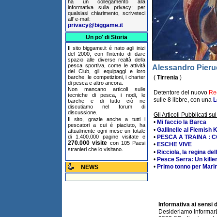
ha un collegamento alla
informativa sulla privacy; per
qualsiasi chiarimento, scriveteci
all' e-mail:
privacy@biggame.it
Un po' di Storia
Il sito biggame.it é nato agli inizi
del 2000, con l'intento di dare
spazio alle diverse realtà della
pesca sportiva, come le attività
Alessandro Pieru
dei Club, gli equipaggi e loro
barche, le competizioni, i charter
(
Tirrenia
)
di pesca e altro ancora.
Non mancano articoli sulle
Detentore del nuovo
Re
tecniche di pesca, i nodi, le
sulle 8 libbre, con una
L
barche e di tutto ciò ne
discutiamo nel forum di
discussione.
Gli Articoli Pubblicati sul
Il sito, grazie anche a tutti i
•
Mi faccio la Barca
pescatori a cui é piaciuto, ha
•
Gallinelle al Flemish 
attualmente ogni mese un totale
di 1.400.000 pagine visitate e
•
PESCA A TRAINA : 
270.000 visite
con 105 Paesi
•
ESCHE VIVE
stranieri che lo visitano.
•
Ricciola, la regina de
•
Pesce Serra: Un kille
•
Primo tonno per Marin
NEWS
Informativa ai sensi 
Desideriamo informarL