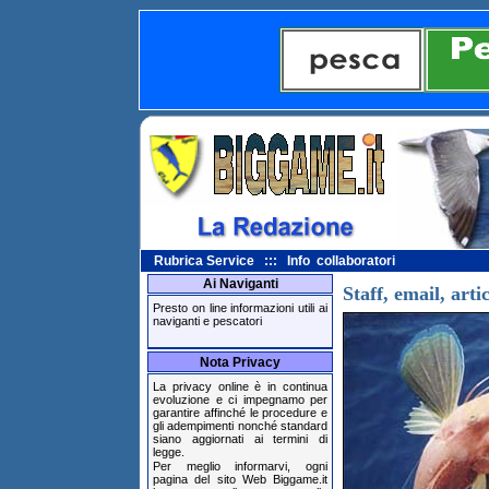
Rubrica Service ::: Info collaboratori
Ai Naviganti
Staff, email, artic
Presto on line informazioni utili ai
naviganti e pescatori
Nota Privacy
La privacy online è in continua
evoluzione e ci impegnamo per
garantire affinché le procedure e
gli adempimenti nonché standard
siano aggiornati ai termini di
legge.
Per meglio informarvi, ogni
pagina del sito Web Biggame.it