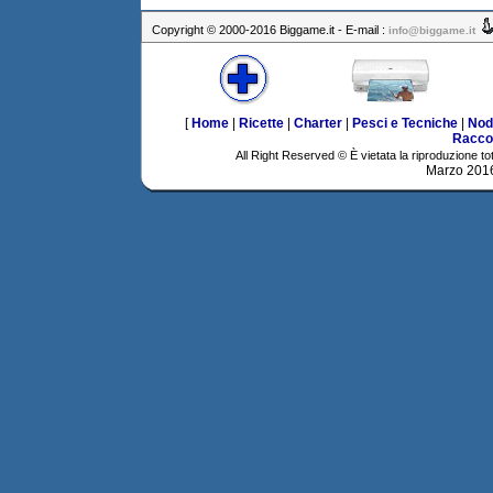
Copyright © 2000-2016 Biggame.it - E-mail :
info@biggame.it
[
Home
|
Ricette
|
Charter
|
Pesci e Tecniche
|
Nod
Racco
All Right Reserved © È vietata la riproduzione tot
Marzo 201