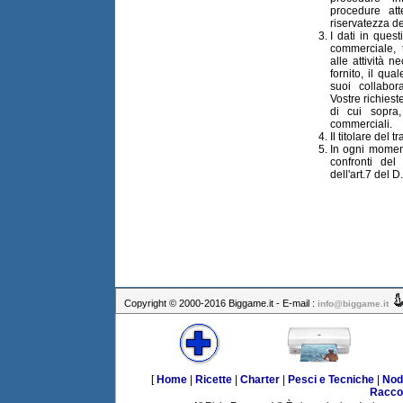
procedure at
riservatezza de
I dati in quest
commerciale, 
alle attività n
fornito, il qua
suoi collabor
Vostre richieste
di cui sopra
commerciali.
Il titolare del 
In ogni momento
confronti del 
dell'art.7 del 
Copyright © 2000-2016 Biggame.it - E-mail :
info@biggame.it
[
Home
|
Ricette
|
Charter
|
Pesci e Tecniche
|
Nod
Racco