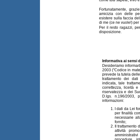
Fortunatamente, grazi
amicizia con delle p
esistere sulla faccia de
di me (ce ne vuole!) per
Per il resto ragazzi, p
disposizione.
Informativa ai sensi 
Desideriamo informarL
2003 ("Codice in mater
prevede la tutela delle 
trattamento dei dat
indicata, tale tratta
correttezza, liceità 
riservatezza e dei Suoi
D.lgs. n.196/2003, 
informazioni:
I dati da Lei f
per finalità co
necessarie al
fornito;
Il trattamento d
attività prom
amministrativ
procedure in