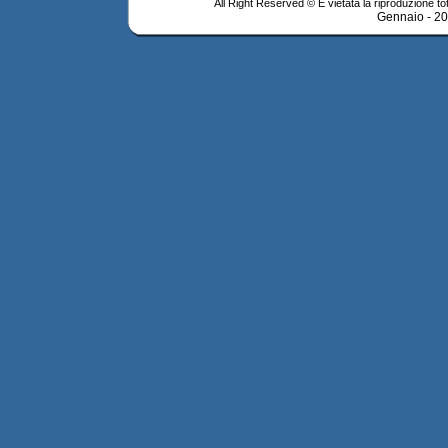
All Right Reserved © È vietata la riproduzione tot
Gennaio - 2