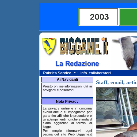
Rubrica Service ::: Info collaboratori
Ai Naviganti
Staff, email, artic
Presto on line informazioni utili ai
naviganti e pescatori
Nota Privacy
La privacy online è in continua
evoluzione e ci impegnamo per
garantire affinché le procedure e
gli adempimenti nonché standard
siano aggiornati ai termini di
legge.
Per meglio informarvi, ogni
pagina del sito Web Biggame.it