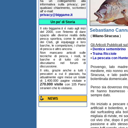
ha un collegamento alla
informativa sulla privacy; per
qualsiasi chiarimento, scriveteci
all' e-mail:
privacy@biggame.it
Un po' di Storia
Il sito biggame.it é nato agli inizi
Sebastiano Canna
del 2000, con l'intento di dare
spazio alle diverse realtà della
(
Milano-Siracusa
)
pesca sportiva, come le attività
dei Club, gli equipaggi e loro
Gli Articoli Pubblicati sul
barche, le competizioni, i charter
di pesca e altro ancora.
•
Dentice settembrino
Non mancano articoli sulle
•
Traina Ricciole
tecniche di pesca, i nodi, le
•
La pescata con Hunte
barche e di tutto ciò ne
discutiamo nel forum di
discussione.
Provengo, lato madre
Il sito, grazie anche a tutti i
mestiere, mio nonno era 
pescatori a cui é piaciuto, ha
Siracusa, e lato padr
attualmente ogni mese un totale
bolentinata domenicale.
di 1.400.000 pagine visitate e
270.000 visite
con 105 Paesi
Penso sia doveroso ring
stranieri che lo visitano.
mi hanno trasmesso 
sempre dato.
NEWS
Ho iniziato a pescare d
artificiali e bolentino, 
dal surfcasting alla bo
migliaia di riviste, mi 
col vivo che, dopo il p
passione e allo stess
come tutti sapete, vivo e