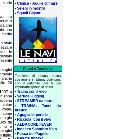
 storie
Clinica - Aquile di mare
•
Veleni in mostra
•
Squali Giganti
•
entura
erso Il
tura che
nte una
l medio
no state
ndezza e
erso le
destato
resente
Pesci e Tecniche
mmagini
provato
Tecniche di pesca, traina
se anche
costiera e in altura, bolentino,
oltre 20
con il palamito, per le più
importanti specie di pesci.
Traina con il vivo
•
 1997 a
in zona
Vertical Jigging
•
 appena
STREAMER da mare
•
o volpe
TRAINA: Tonni du
•
 volpe,
branco
o come
Aguglia Imperiale
•
 era già
Ricciola: con il vivo
•
uito da
ALBACORE FEVER
•
co si é
Innesco Sgombro Vivo
•
mmagini
Pesca del Pagello
•
 figlio,
PESCE SPADA
•