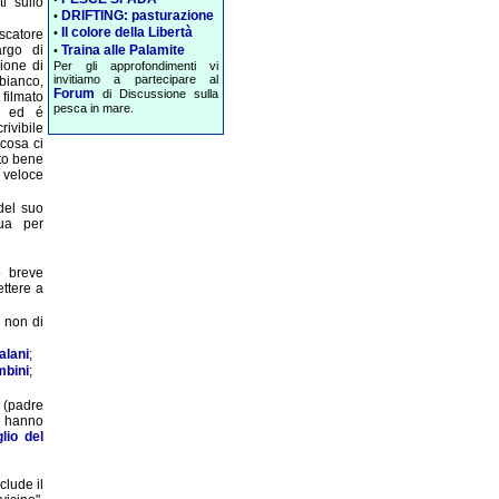
ti sullo
DRIFTING: pasturazione
•
Il colore della Libertà
•
scatore
Traina alle Palamite
argo di
•
ione di
Per gli approfondimenti vi
invitiamo a partecipare al
bianco,
Forum
di Discussione sulla
filmato
pesca in mare.
o ed é
vibile
cosa ci
ato bene
 veloce
del suo
qua per
o breve
ettere a
 non di
alani
;
mbini
;
 (padre
a, hanno
lio del
lude il