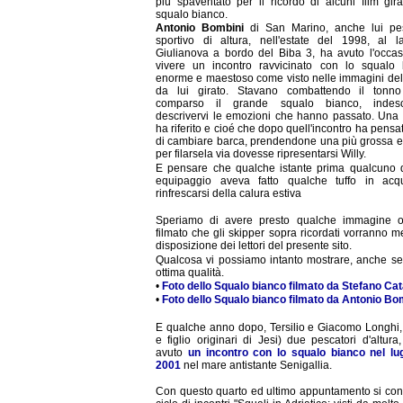
più spaventato per il ricordo di alcuni film gira
squalo bianco.
Antonio Bombini
di San Marino, anche lui pe
sportivo di altura, nell'estate del 1998, al l
Giulianova a bordo del Biba 3, ha avuto l'occas
vivere un incontro ravvicinato con lo squalo 
enorme e maestoso come visto nelle immagini del 
da lui girato. Stavano combattendo il tonn
comparso il grande squalo bianco, indescri
descrivervi le emozioni che hanno passato. Una 
ha riferito e cioé che dopo quell'incontro ha pens
di cambiare barca, prendendone una più grossa e
per filarsela via dovesse ripresentarsi Willy.
E pensare che qualche istante prima qualcuno 
equipaggio aveva fatto qualche tuffo in ac
rinfrescarsi della calura estiva
Speriamo di avere presto qualche immagine 
filmato che gli skipper sopra ricordati vorranno m
disposizione dei lettori del presente sito.
Qualcosa vi possiamo intanto mostrare, anche se
ottima qualità.
•
Foto dello Squalo bianco filmato da Stefano Cat
•
Foto dello Squalo bianco filmato da Antonio Bo
E qualche anno dopo, Tersilio e Giacomo Longhi,
e figlio originari di Jesi) due pescatori d'altur
avuto
un incontro con lo squalo bianco nel lug
2001
nel mare antistante Senigallia.
Con questo quarto ed ultimo appuntamento si conc