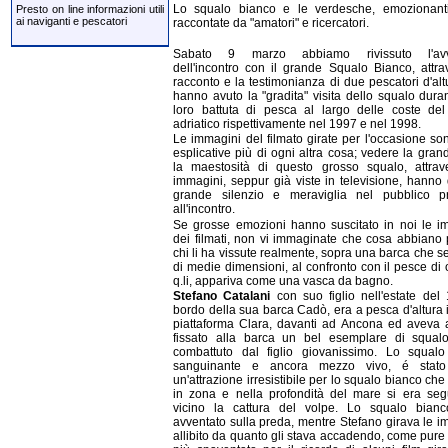
Lo squalo bianco e le verdesche, emozionanti
Presto on line informazioni utili
ai naviganti e pescatori
raccontate da "amatori" e ricercatori.
Sabato 9 marzo abbiamo rivissuto l'avv
dell'incontro con il grande Squalo Bianco, attrav
racconto e la testimonianza di due pescatori d'al
hanno avuto la "gradita" visita dello squalo dura
loro battuta di pesca al largo delle coste de
adriatico rispettivamente nel 1997 e nel 1998.
Le immagini del filmato girate per l'occasione so
esplicative più di ogni altra cosa; vedere la gra
la maestosità di questo grosso squalo, attrav
immagini, seppur già viste in televisione, hanno 
grande silenzio e meraviglia nel pubblico p
all'incontro.
Se grosse emozioni hanno suscitato in noi le i
dei filmati, non vi immaginate che cosa abbiano 
chi li ha vissute realmente, sopra una barca che 
di medie dimensioni, al confronto con il pesce di 
q.li, appariva come una vasca da bagno.
Stefano Catalani
con suo figlio nell'estate del
bordo della sua barca Cadò, era a pesca d'altura 
piattaforma Clara, davanti ad Ancona ed aveva
fissato alla barca un bel esemplare di squal
combattuto dal figlio giovanissimo. Lo squalo
sanguinante e ancora mezzo vivo, é stat
un'attrazione irresistibile per lo squalo bianco che
in zona e nella profondità del mare si era seg
vicino la cattura del volpe. Lo squalo bian
avventato sulla preda, mentre Stefano girava le i
allibito da quanto gli stava accadendo, come pure il